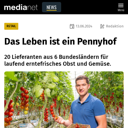
menu
NEWS
Menü
event
draw
13.06.2024
Redaktion
RETAIL
Das Leben ist ein Pennyhof
20 Lieferanten aus 6 Bundesländern für
laufend erntefrisches Obst und Gemüse.