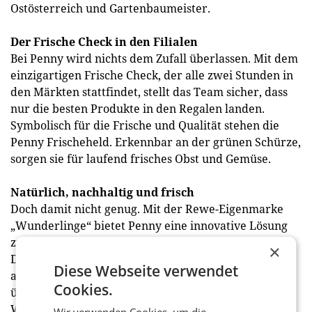
Ostösterreich und Gartenbaumeister.
Der Frische Check in den Filialen
Bei Penny wird nichts dem Zufall überlassen. Mit dem
einzigartigen Frische Check, der alle zwei Stunden in
den Märkten stattfindet, stellt das Team sicher, dass
nur die besten Produkte in den Regalen landen.
Symbolisch für die Frische und Qualität stehen die
Penny Frischeheld. Erkennbar an der grünen Schürze,
sorgen sie für laufend frisches Obst und Gemüse.
Natürlich, nachhaltig und frisch
Doch damit nicht genug. Mit der Rewe-Eigenmarke
„Wunderlinge“ bietet Penny eine innovative Lösung
zur Reduzierung der Lebensmittelverschwendung.
×
Durch das Angebot von Obst und Gemüse, das
Diese Webseite verwendet
aufgrund seiner unkonventionellen Form oder Größe
Cookies.
üblicherweise nicht verkauft wird, trägt Penny zur
Wertschätzung natürlicher Vielfalt bei. Auch die
Wir verwenden Cookies, um die