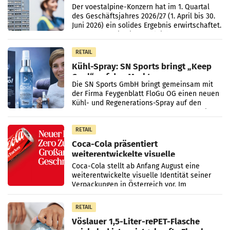
Der voestalpine-Konzern hat im 1. Quartal
des Geschäftsjahres 2026/27 (1. April bis 30.
Juni 2026) ein solides Ergebnis erwirtschaftet.
Der Umsatz stieg im Vergleich zur
Vorjahresperiode
RETAIL
Kühl-Spray: SN Sports bringt „Keep
Cool“ auf den Markt
Die SN Sports GmbH bringt gemeinsam mit
der Firma Feygenblatt FloGu OG einen neuen
Kühl- und Regenerations-Spray auf den
Markt. Das Produkt namens „Keep Cool“ ist zu
100 Prozent
RETAIL
Coca-Cola präsentiert
weiterentwickelte visuelle
Markenidentität
Coca-Cola stellt ab Anfang August eine
weiterentwickelte visuelle Identität seiner
Verpackungen in Österreich vor. Im
Mittelpunkt des Redesigns stehen zentrale
Gestaltungselemente
RETAIL
Vöslauer 1,5-Liter-rePET-Flasche