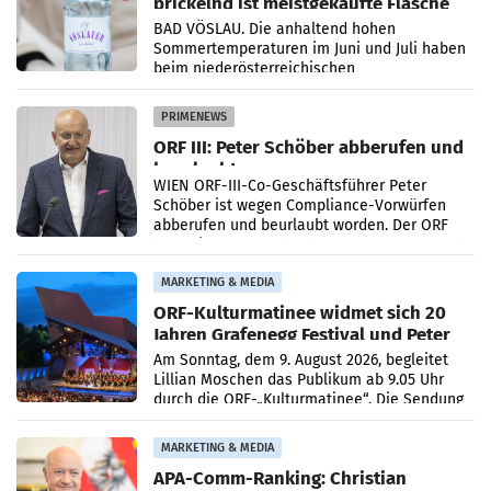
prickelnd ist meistgekaufte Flasche
Österreichs
BAD VÖSLAU. Die anhaltend hohen
Sommertemperaturen im Juni und Juli haben
beim niederösterreichischen
Getränkehersteller Vöslauer zu deutlichen
Absatzzuwächsen geführt. Während
PRIMENEWS
ORF III: Peter Schöber abberufen und
beurlaubt
WIEN ORF-III-Co-Geschäftsführer Peter
Schöber ist wegen Compliance-Vorwürfen
abberufen und beurlaubt worden. Der ORF
bestätigte gegenüber der APA entsprechende
Medienberichte.
MARKETING & MEDIA
ORF-Kulturmatinee widmet sich 20
Jahren Grafenegg Festival und Peter
Simonischek
Am Sonntag, dem 9. August 2026, begleitet
Lillian Moschen das Publikum ab 9.05 Uhr
durch die ORF-„Kulturmatinee“. Die Sendung
startet mit der Dokumentation „20 Jahre
Grafenegg
MARKETING & MEDIA
APA-Comm-Ranking: Christian