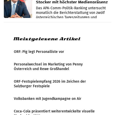
Stocker mit höchster Medienpräsenz
im Juli
Das APA-Comm-Politik-Ranking untersucht
monatlich die Berichterstattung von zwölf
österreichischen Tageszeitungen und
analysiert, welche Politikerinnen und
Politiker Österreichs die
Meistgelesene Artikel
ORF: Pig legt Personalliste vor
Personalwechsel im Marketing von Penny
Österreich und Rewe Großhandel
ORF-Festspielempfang 2026 im Zeichen der
Salzburger Festspiele
Volksbanken mit Jugendkampagne on Air
Coca-Cola präsentiert weiterentwickelte visuelle