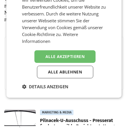
neuen Penny Retter Sackerl sorgen für noch mehr
Benutzerfreundlichkeit unserer Website zu
Nachhaltigkeit, denn hier werden möglichst viele
verbessern. Durch die weitere Nutzung
noch haltbare und frische Lebensmittel gerettet.
unserer Webseite stimmen Sie der
Verwendung von Cookies gemäß unserer
Cookie-Richtlinie zu.
Weitere
Informationen
BEWERTEN SIE DIESEN ARTIKEL
ALLE AKZEPTIEREN
ALLE ABLEHNEN
Facebook
Twitter
Messenger
WhatsApp
LinkedIn
XING
Teilen
DETAILS ANZEIGEN
MARKETING & MEDIA
Pilnacek-U-Ausschuss - Presserat
fordert sensible Berichterstattung