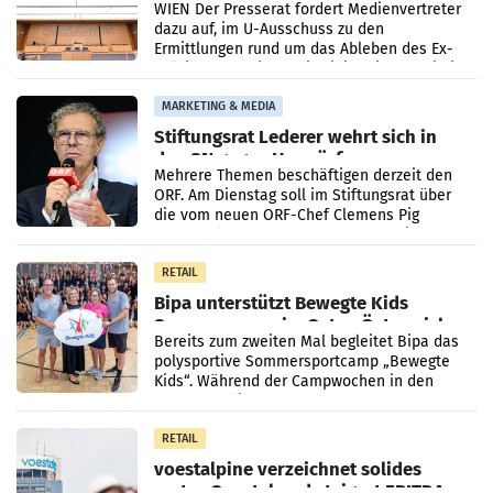
WIEN Der Presserat fordert Medienvertreter
dazu auf, im U-Ausschuss zu den
Ermittlungen rund um das Ableben des Ex-
Sektionschefs im Justizministerium, Christian
Pilnacek, auf sensible
MARKETING & MEDIA
Stiftungsrat Lederer wehrt sich in
den SN gegen Vorwürfe
Mehrere Themen beschäftigen derzeit den
ORF. Am Dienstag soll im Stiftungsrat über
die vom neuen ORF-Chef Clemens Pig
vorgeschlagenen Besetzungen für die
Direktionen abgestimmt werden.
RETAIL
Bipa unterstützt Bewegte Kids
Sommercamps im Osten Österreichs
Bereits zum zweiten Mal begleitet Bipa das
polysportive Sommersportcamp „Bewegte
Kids“. Während der Campwochen in den
Monaten Juli und August versorgt das
Unternehmen Kinder sowie
RETAIL
voestalpine verzeichnet solides
erstes Quartal und steigert EBITDA