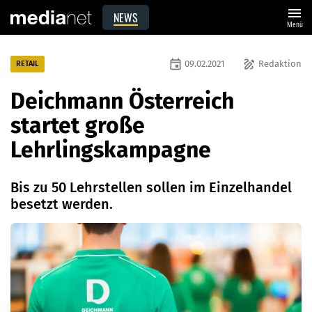
menu
NEWS
Menü
event
draw
09.02.2021
Redaktion
RETAIL
Deichmann Österreich
startet große
Lehrlingskampagne
Bis zu 50 Lehrstellen sollen im Einzelhandel
besetzt werden.