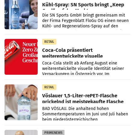
Kühl-Spray: SN Sports bringt „Keep
Cool“ auf den Markt
Die SN Sports GmbH bringt gemeinsam mit
der Firma Feygenblatt FloGu OG einen neuen
Kühl- und Regenerations-Spray auf den
Markt. Das Produkt namens „Keep Cool“ ist zu
100 Prozent
RETAIL
Coca-Cola präsentiert
weiterentwickelte visuelle
Markenidentität
Coca-Cola stellt ab Anfang August eine
weiterentwickelte visuelle Identität seiner
Verpackungen in Österreich vor. Im
Mittelpunkt des Redesigns stehen zentrale
Gestaltungselemente
RETAIL
Vöslauer 1,5-Liter-rePET-Flasche
prickelnd ist meistgekaufte Flasche
Österreichs
BAD VÖSLAU. Die anhaltend hohen
Sommertemperaturen im Juni und Juli haben
beim niederösterreichischen
Getränkehersteller Vöslauer zu deutlichen
Absatzzuwächsen geführt. Während
PRIMENEWS