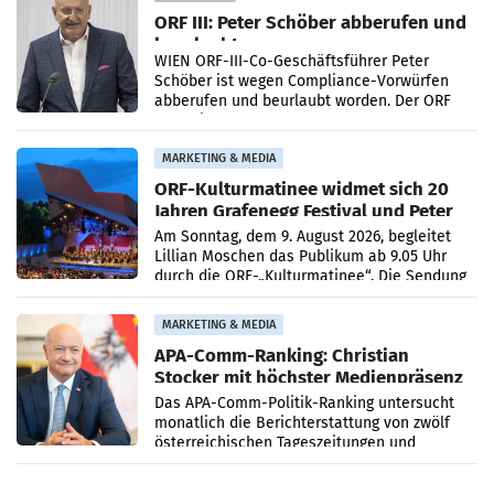
ORF III: Peter Schöber abberufen und
beurlaubt
WIEN ORF-III-Co-Geschäftsführer Peter
Schöber ist wegen Compliance-Vorwürfen
abberufen und beurlaubt worden. Der ORF
bestätigte gegenüber der APA entsprechende
Medienberichte.
MARKETING & MEDIA
ORF-Kulturmatinee widmet sich 20
Jahren Grafenegg Festival und Peter
Simonischek
Am Sonntag, dem 9. August 2026, begleitet
Lillian Moschen das Publikum ab 9.05 Uhr
durch die ORF-„Kulturmatinee“. Die Sendung
startet mit der Dokumentation „20 Jahre
Grafenegg
MARKETING & MEDIA
APA-Comm-Ranking: Christian
Stocker mit höchster Medienpräsenz
im Juli
Das APA-Comm-Politik-Ranking untersucht
monatlich die Berichterstattung von zwölf
österreichischen Tageszeitungen und
analysiert, welche Politikerinnen und
Politiker Österreichs die