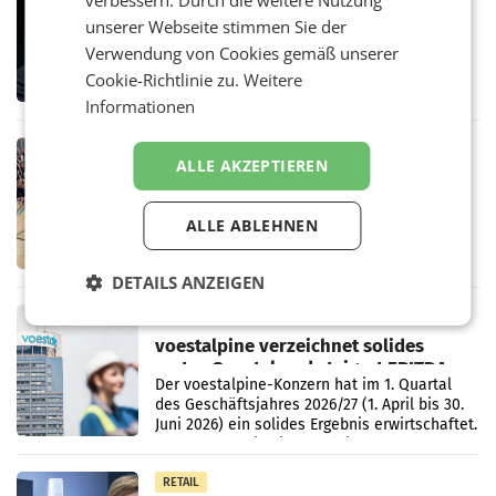
Stiftungsrat Lederer wehrt sich in
unserer Webseite stimmen Sie der
den SN gegen Vorwürfe
Mehrere Themen beschäftigen derzeit den
Verwendung von Cookies gemäß unserer
ORF. Am Dienstag soll im Stiftungsrat über
Cookie-Richtlinie zu.
Weitere
die vom neuen ORF-Chef Clemens Pig
Informationen
vorgeschlagenen Besetzungen für die
Direktionen abgestimmt werden.
RETAIL
ALLE AKZEPTIEREN
Bipa unterstützt Bewegte Kids
Sommercamps im Osten Österreichs
Bereits zum zweiten Mal begleitet Bipa das
ALLE ABLEHNEN
polysportive Sommersportcamp „Bewegte
Kids“. Während der Campwochen in den
Monaten Juli und August versorgt das
DETAILS ANZEIGEN
Unternehmen Kinder sowie
RETAIL
voestalpine verzeichnet solides
erstes Quartal und steigert EBITDA
Der voestalpine-Konzern hat im 1. Quartal
des Geschäftsjahres 2026/27 (1. April bis 30.
Juni 2026) ein solides Ergebnis erwirtschaftet.
Der Umsatz stieg im Vergleich zur
Vorjahresperiode
RETAIL