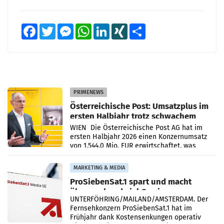
Facebook
Twitter
Messenger
WhatsApp
LinkedIn
XING
Teilen
PRIMENEWS
Österreichische Post: Umsatzplus im
ersten Halbjahr trotz schwachem
Briefgeschäft
WIEN Die Österreichische Post AG hat im
ersten Halbjahr 2026 einen Konzernumsatz
von 1.544,0 Mio. EUR erwirtschaftet, was
einem Plus von 3,8 Prozent gegenüber dem
Vergleichszeitraum
MARKETING & MEDIA
ProSiebenSat.1 spart und macht
überraschend viel Gewinn
UNTERFÖHRING/MAILAND/AMSTERDAM. Der
Fernsehkonzern ProSiebenSat.1 hat im
Frühjahr dank Kostensenkungen operativ