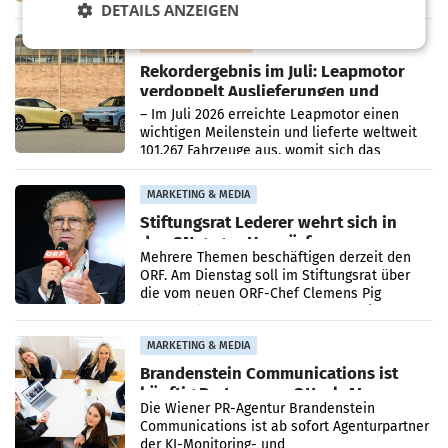
kartellrechtlich freigegeben: Die
DETAILS ANZEIGEN
Bundeswettbewerbsbehörde und der
Bundeskartellanwalt
MOBILITY BUSINESS
Rekordergebnis im Juli: Leapmotor
verdoppelt Auslieferungen und
überschreitet die 100.000er-Marke
– Im Juli 2026 erreichte Leapmotor einen
wichtigen Meilenstein und lieferte weltweit
101.267 Fahrzeuge aus, womit sich das
Ergebnis gegenüber Juli 2025 mehr als
verdoppelte (+102
MARKETING & MEDIA
Stiftungsrat Lederer wehrt sich in
den SN gegen Vorwürfe
Mehrere Themen beschäftigen derzeit den
ORF. Am Dienstag soll im Stiftungsrat über
die vom neuen ORF-Chef Clemens Pig
vorgeschlagenen Besetzungen für die
Direktionen abgestimmt werden.
MARKETING & MEDIA
Brandenstein Communications ist
künftig Partner von OtterlyAI
Die Wiener PR-Agentur Brandenstein
Communications ist ab sofort Agenturpartner
der KI-Monitoring- und