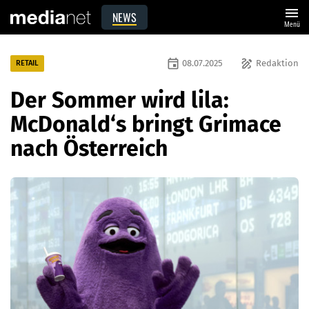
menu
NEWS
Menü
event
draw
08.07.2025
Redaktion
RETAIL
Der Sommer wird lila:
McDonald‘s bringt Grimace
nach Österreich