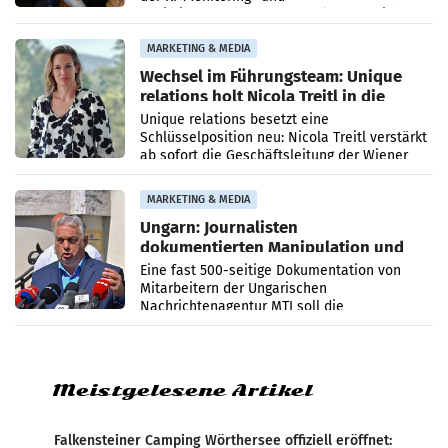
Optimierungsplattform OtterlyAI. Damit baut
die Agentur ihr Leistungsportfolio
MARKETING & MEDIA
Wechsel im Führungsteam: Unique
relations holt Nicola Treitl in die
Geschäftsleitung
Unique relations besetzt eine
Schlüsselposition neu: Nicola Treitl verstärkt
ab sofort die Geschäftsleitung der Wiener
PR-Agentur an der Seite von Josef Kalina und
Anna Kalina-Mahr.
MARKETING & MEDIA
Ungarn: Journalisten
dokumentierten Manipulation und
Zensur
Eine fast 500-seitige Dokumentation von
Mitarbeitern der Ungarischen
Nachrichtenagentur MTI soll die
systematische Nachrichten-Manipulation und
Zensur bei der Agentur während der Zeit
Meistgelesene Artikel
Falkensteiner Camping Wörthersee offiziell eröffnet: