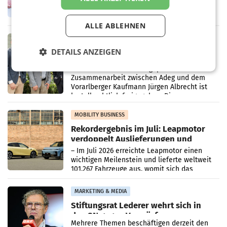
laufenden Modernisierungsoffensive
erneuert Penny zwei Filialen in Nieder- und
Oberösterreich. Die beiden Standorte liegen
ALLE ABLEHNEN
in Haag sowie im rund
RETAIL
DETAILS ANZEIGEN
Alles bereit für den Wechsel: Jürgen
Albrecht setzt ab 1.1.2027 auf Adeg
WIENER NEUDORF. – Die geplante
Zusammenarbeit zwischen Adeg und dem
Vorarlberger Kaufmann Jürgen Albrecht ist
kartellrechtlich freigegeben: Die
Bundeswettbewerbsbehörde und der
Bundeskartellanwalt
MOBILITY BUSINESS
Rekordergebnis im Juli: Leapmotor
verdoppelt Auslieferungen und
überschreitet die 100.000er-Marke
– Im Juli 2026 erreichte Leapmotor einen
wichtigen Meilenstein und lieferte weltweit
101.267 Fahrzeuge aus, womit sich das
Ergebnis gegenüber Juli 2025 mehr als
verdoppelte (+102
MARKETING & MEDIA
Stiftungsrat Lederer wehrt sich in
den SN gegen Vorwürfe
Mehrere Themen beschäftigen derzeit den