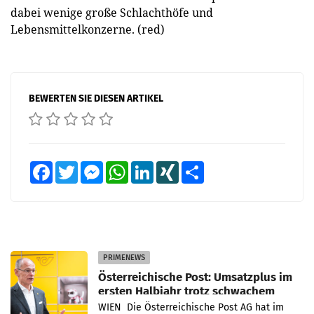
dabei wenige große Schlachthöfe und
Lebensmittelkonzerne. (red)
BEWERTEN SIE DIESEN ARTIKEL
Facebook
Twitter
Messenger
WhatsApp
LinkedIn
XING
Teilen
PRIMENEWS
Österreichische Post: Umsatzplus im
ersten Halbjahr trotz schwachem
Briefgeschäft
WIEN Die Österreichische Post AG hat im