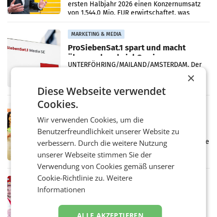
ersten Halbjahr 2026 einen Konzernumsatz
von 1.544,0 Mio. EUR erwirtschaftet, was
einem Plus von 3,8 Prozent gegenüber dem
Vergleichszeitraum
MARKETING & MEDIA
ProSiebenSat.1 spart und macht
überraschend viel Gewinn
UNTERFÖHRING/MAILAND/AMSTERDAM. Der
Fernsehkonzern ProSiebenSat.1 hat im
×
Frühjahr dank Kostensenkungen operativ
Diese Webseite verwendet
wieder Gewinn gemacht und die
Markterwartung deutlich übertroffen.
Cookies.
RETAIL
Wir verwenden Cookies, um die
Eine Bühne für Zirkularität: ARA und
Müller informieren am POS über
Benutzerfreundlichkeit unserer Website zu
Kreislauffähigkeit
Über den gesamten August hinweg rücken die
verbessern. Durch die weitere Nutzung
Altstoff Recycling Austria AG (ARA) und der
unserer Webseite stimmen Sie der
Handelskonzern Müller die Initiative
Verwendung von Cookies gemäß unserer
„Kreislauf-Helden“ in allen österreichischen
Müller-Filialen
Cookie-Richtlinie zu.
Weitere
RETAIL
Informationen
Penny modernisiert zwei Filialen in
Ober- und Niederösterreich
WIENER NEUDORF. – Im Rahmen einer
ALLE AKZEPTIEREN