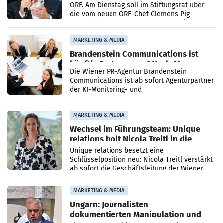
ORF. Am Dienstag soll im Stiftungsrat über
die vom neuen ORF-Chef Clemens Pig
vorgeschlagenen Besetzungen für die
Direktionen abgestimmt werden.
MARKETING & MEDIA
Brandenstein Communications ist
künftig Partner von OtterlyAI
Die Wiener PR-Agentur Brandenstein
Communications ist ab sofort Agenturpartner
der KI-Monitoring- und
Optimierungsplattform OtterlyAI. Damit baut
die Agentur ihr Leistungsportfolio
MARKETING & MEDIA
Wechsel im Führungsteam: Unique
relations holt Nicola Treitl in die
Geschäftsleitung
Unique relations besetzt eine
Schlüsselposition neu: Nicola Treitl verstärkt
ab sofort die Geschäftsleitung der Wiener
PR-Agentur an der Seite von Josef Kalina und
Anna Kalina-Mahr.
MARKETING & MEDIA
Ungarn: Journalisten
dokumentierten Manipulation und