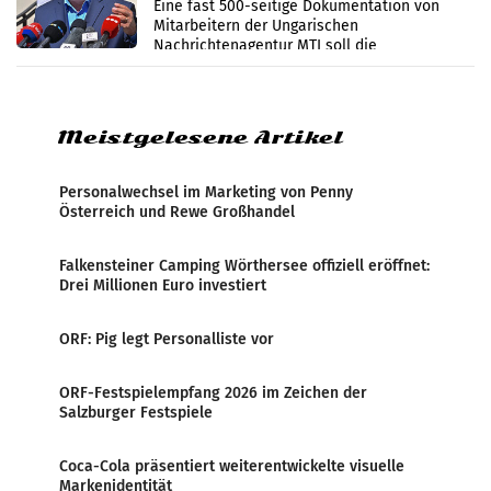
Zensur
Eine fast 500-seitige Dokumentation von
Mitarbeitern der Ungarischen
Nachrichtenagentur MTI soll die
systematische Nachrichten-Manipulation und
Zensur bei der Agentur während der Zeit
Meistgelesene Artikel
Personalwechsel im Marketing von Penny
Österreich und Rewe Großhandel
Falkensteiner Camping Wörthersee offiziell eröffnet:
Drei Millionen Euro investiert
ORF: Pig legt Personalliste vor
ORF-Festspielempfang 2026 im Zeichen der
Salzburger Festspiele
Coca-Cola präsentiert weiterentwickelte visuelle
Markenidentität