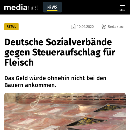
menu
NEWS
Menü
event
draw
10.02.2020
Redaktion
RETAIL
Deutsche Sozialverbände
gegen Steueraufschlag für
Fleisch
Das Geld würde ohnehin nicht bei den
Bauern ankommen.