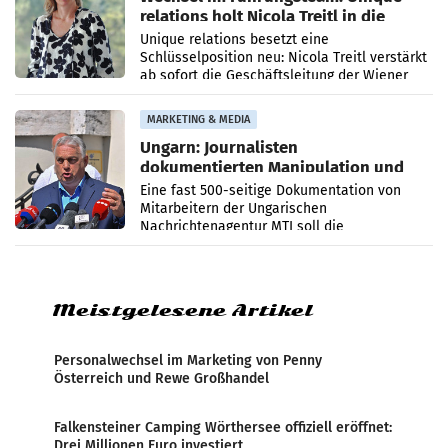
relations holt Nicola Treitl in die
Geschäftsleitung
Unique relations besetzt eine
Schlüsselposition neu: Nicola Treitl verstärkt
ab sofort die Geschäftsleitung der Wiener
PR-Agentur an der Seite von Josef Kalina und
Anna Kalina-Mahr.
MARKETING & MEDIA
Ungarn: Journalisten
dokumentierten Manipulation und
Zensur
Eine fast 500-seitige Dokumentation von
Mitarbeitern der Ungarischen
Nachrichtenagentur MTI soll die
systematische Nachrichten-Manipulation und
Zensur bei der Agentur während der Zeit
Meistgelesene Artikel
Personalwechsel im Marketing von Penny
Österreich und Rewe Großhandel
Falkensteiner Camping Wörthersee offiziell eröffnet:
Drei Millionen Euro investiert