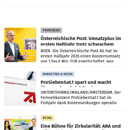
PRIMENEWS
Österreichische Post: Umsatzplus im
ersten Halbjahr trotz schwachem
Briefgeschäft
WIEN Die Österreichische Post AG hat im
ersten Halbjahr 2026 einen Konzernumsatz
von 1.544,0 Mio. EUR erwirtschaftet, was
einem Plus von 3,8 Prozent gegenüber dem
Vergleichszeitraum
MARKETING & MEDIA
ProSiebenSat.1 spart und macht
überraschend viel Gewinn
UNTERFÖHRING/MAILAND/AMSTERDAM. Der
Fernsehkonzern ProSiebenSat.1 hat im
Frühjahr dank Kostensenkungen operativ
wieder Gewinn gemacht und die
Markterwartung deutlich übertroffen.
RETAIL
Eine Bühne für Zirkularität: ARA und