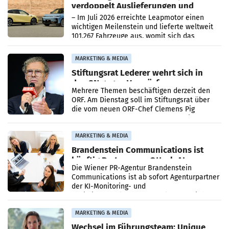
verdoppelt Auslieferungen und
überschreitet die 100.000er-Marke
– Im Juli 2026 erreichte Leapmotor einen
wichtigen Meilenstein und lieferte weltweit
101.267 Fahrzeuge aus, womit sich das
Ergebnis gegenüber Juli 2025 mehr als
verdoppelte (+102
MARKETING & MEDIA
Stiftungsrat Lederer wehrt sich in
den SN gegen Vorwürfe
Mehrere Themen beschäftigen derzeit den
ORF. Am Dienstag soll im Stiftungsrat über
die vom neuen ORF-Chef Clemens Pig
vorgeschlagenen Besetzungen für die
Direktionen abgestimmt werden.
MARKETING & MEDIA
Brandenstein Communications ist
künftig Partner von OtterlyAI
Die Wiener PR-Agentur Brandenstein
Communications ist ab sofort Agenturpartner
der KI-Monitoring- und
Optimierungsplattform OtterlyAI. Damit baut
die Agentur ihr Leistungsportfolio
MARKETING & MEDIA
Wechsel im Führungsteam: Unique