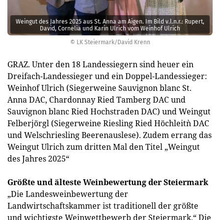
Weingut des Jahres 2025 aus St. Anna am Aigen. Im Bild v.l.n.r.: Rupert,
David, Cornelia und Karin Ulrich vom Weinhof Ulrich
© LK Steiermark/David Krenn
GRAZ. Unter den 18 Landessiegern sind heuer ein
Dreifach-Landessieger und ein Doppel-Landessieger:
Weinhof Ulrich (Siegerweine Sauvignon blanc St.
Anna DAC, Chardonnay Ried Tamberg DAC und
Sauvignon blanc Ried Hochstraden DAC) und Weingut
Felberjörgl (Siegerweine Riesling Ried Höchleit`n DAC
und Welschriesling Beerenauslese). Zudem errang das
Weingut Ulrich zum dritten Mal den Titel „Weingut
des Jahres 2025“
Größte und älteste Weinbewertung der Steiermark
„Die Landesweinbewertung der
Landwirtschaftskammer ist traditionell der größte
und wichtigste Weinwettbewerb der Steiermark.“ Die