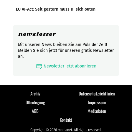
EU AI-Act: Seit gestern muss KI sich outen
newsletter
Mit unseren News bleiben Sie am Puls der Zeit!
Melden Sie sich jetzt für unseren gratis Newsletter
an.
mark_email_read
Newsletter jetzt abonnieren
Archiv
Datenschutzrichtlinien
Offenlegung
Impressum
AGB
Mediadaten
Kontakt
Copyright © 2026 medianet. All rights reserved.