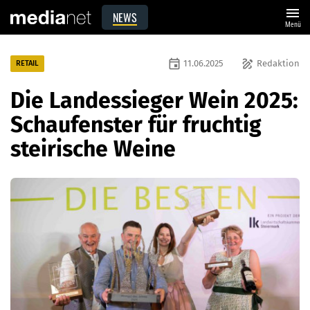
menu
NEWS
Menü
event
draw
11.06.2025
Redaktion
RETAIL
Die Landessieger Wein 2025:
Schaufenster für fruchtig
steirische Weine