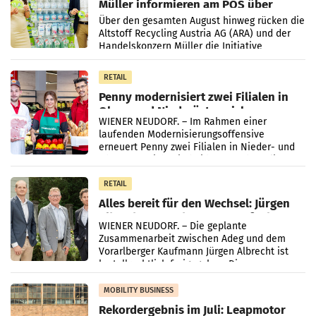
Müller informieren am POS über
Kreislauffähigkeit
Über den gesamten August hinweg rücken die
Altstoff Recycling Austria AG (ARA) und der
Handelskonzern Müller die Initiative
„Kreislauf-Helden“ in allen österreichischen
Müller-Filialen
RETAIL
Penny modernisiert zwei Filialen in
Ober- und Niederösterreich
WIENER NEUDORF. – Im Rahmen einer
laufenden Modernisierungsoffensive
erneuert Penny zwei Filialen in Nieder- und
Oberösterreich. Die beiden Standorte liegen
in Haag sowie im rund
RETAIL
Alles bereit für den Wechsel: Jürgen
Albrecht setzt ab 1.1.2027 auf Adeg
WIENER NEUDORF. – Die geplante
Zusammenarbeit zwischen Adeg und dem
Vorarlberger Kaufmann Jürgen Albrecht ist
kartellrechtlich freigegeben: Die
Bundeswettbewerbsbehörde und der
Bundeskartellanwalt
MOBILITY BUSINESS
Rekordergebnis im Juli: Leapmotor