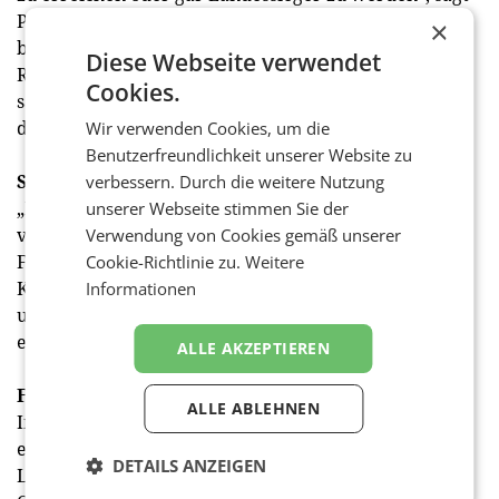
Palz. Die Finalverkostungen jeder Sorte
×
beziehungsweise Kategorie werden nach der
Diese Webseite verwendet
Rangziffernmethode durchgeführt. Dabei stehen
Cookies.
sämtliche Finalweine nebeneinander und müssen im
direkten Vergleich bestehen.
Wir verwenden Cookies, um die
Benutzerfreundlichkeit unserer Website zu
Siegerbroschüre
verbessern. Durch die weitere Nutzung
„Die besten steirischen Weine werden in der
unserer Webseite stimmen Sie der
vorliegenden Broschüre in den Kategorien Sieger,
Verwendung von Cookies gemäß unserer
Finalisten und Semifinalisten vorgestellt, um die
Cookie-Richtlinie zu.
Weitere
Kaufentscheidung zu erleichtern und auch auf bisher
Informationen
unbekannte Betriebe aufmerksam zu machen“,
erklärt der Weinbauchef.
ALLE AKZEPTIEREN
Finalisten Pakete Online
ALLE ABLEHNEN
In Kooperation mit der Landwirtschaftskammer gibt
es bereits alle Finalisten-Weine der Steirischen
DETAILS ANZEIGEN
Landesweinbewertung 2025 als Sortenpakete im