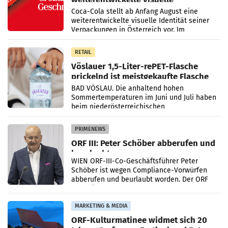
Markenidentität
Coca-Cola stellt ab Anfang August eine
weiterentwickelte visuelle Identität seiner
Verpackungen in Österreich vor. Im
Mittelpunkt des Redesigns stehen zentrale
Gestaltungselemente
RETAIL
Vöslauer 1,5-Liter-rePET-Flasche
prickelnd ist meistgekaufte Flasche
Österreichs
BAD VÖSLAU. Die anhaltend hohen
Sommertemperaturen im Juni und Juli haben
beim niederösterreichischen
Getränkehersteller Vöslauer zu deutlichen
Absatzzuwächsen geführt. Während
PRIMENEWS
ORF III: Peter Schöber abberufen und
beurlaubt
WIEN ORF-III-Co-Geschäftsführer Peter
Schöber ist wegen Compliance-Vorwürfen
abberufen und beurlaubt worden. Der ORF
bestätigte gegenüber der APA entsprechende
Medienberichte.
MARKETING & MEDIA
ORF-Kulturmatinee widmet sich 20