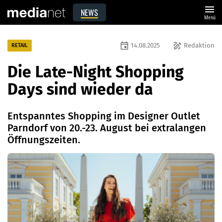
menu
NEWS
Menü
event
draw
14.08.2025
Redaktion
RETAIL
Die Late-Night Shopping
Days sind wieder da
Entspanntes Shopping im Designer Outlet
Parndorf von 20.-23. August bei extralangen
Öffnungszeiten.