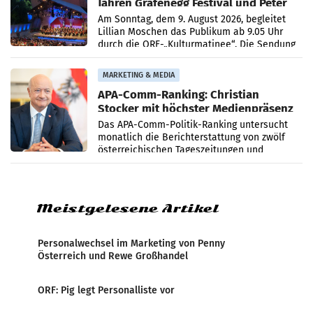
Jahren Grafenegg Festival und Peter
Simonischek
Am Sonntag, dem 9. August 2026, begleitet
Lillian Moschen das Publikum ab 9.05 Uhr
durch die ORF-„Kulturmatinee“. Die Sendung
startet mit der Dokumentation „20 Jahre
Grafenegg
MARKETING & MEDIA
APA-Comm-Ranking: Christian
Stocker mit höchster Medienpräsenz
im Juli
Das APA-Comm-Politik-Ranking untersucht
monatlich die Berichterstattung von zwölf
österreichischen Tageszeitungen und
analysiert, welche Politikerinnen und
Politiker Österreichs die
Meistgelesene Artikel
Personalwechsel im Marketing von Penny
Österreich und Rewe Großhandel
ORF: Pig legt Personalliste vor