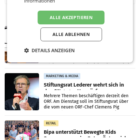
Informationen
ALLE AKZEPTIEREN
MARKETING & MEDIA
ALLE ABLEHNEN
Pilnacek-U-Ausschuss - Presserat
fordert sensible Berichterstattung
WIEN Der Presserat fordert Medienvertreter
DETAILS ANZEIGEN
dazu auf, im U-Ausschuss zu den
Ermittlungen rund um das Ableben des Ex-
Sektionschefs im Justizministerium, Christian
Pilnacek, auf sensible
MARKETING & MEDIA
Stiftungsrat Lederer wehrt sich in
den SN gegen Vorwürfe
Mehrere Themen beschäftigen derzeit den
ORF. Am Dienstag soll im Stiftungsrat über
die vom neuen ORF-Chef Clemens Pig
vorgeschlagenen Besetzungen für die
Direktionen abgestimmt werden.
RETAIL
Bipa unterstützt Bewegte Kids
Sommercamps im Osten Österreichs