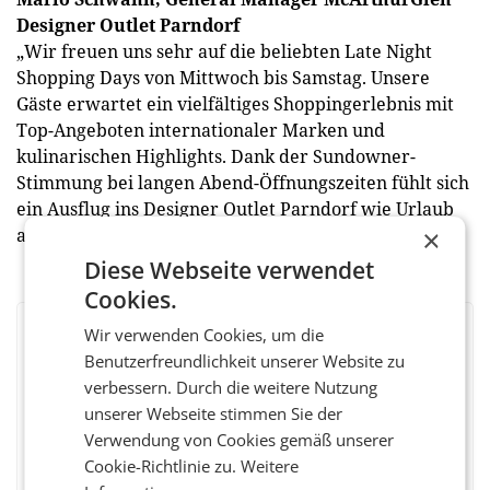
Designer Outlet Parndorf
„Wir freuen uns sehr auf die beliebten Late Night
Shopping Days von Mittwoch bis Samstag. Unsere
Gäste erwartet ein vielfältiges Shoppingerlebnis mit
Top-Angeboten internationaler Marken und
kulinarischen Highlights. Dank der Sundowner-
Stimmung bei langen Abend-Öffnungszeiten fühlt sich
ein Ausflug ins Designer Outlet Parndorf wie Urlaub
an!“
×
Diese Webseite verwendet
Cookies.
Wir verwenden Cookies, um die
BEWERTEN SIE DIESEN ARTIKEL
Benutzerfreundlichkeit unserer Website zu
verbessern. Durch die weitere Nutzung
unserer Webseite stimmen Sie der
Verwendung von Cookies gemäß unserer
Facebook
Twitter
Messenger
WhatsApp
LinkedIn
XING
Teilen
Cookie-Richtlinie zu.
Weitere