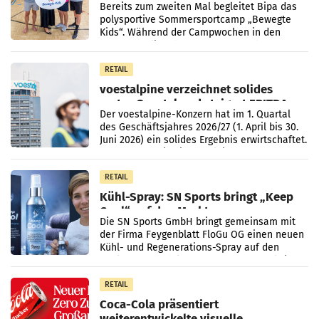
Bereits zum zweiten Mal begleitet Bipa das
polysportive Sommersportcamp „Bewegte
Kids“. Während der Campwochen in den
Monaten Juli und August versorgt das
Unternehmen Kinder sowie
RETAIL
voestalpine verzeichnet solides
erstes Quartal und steigert EBITDA
Der voestalpine-Konzern hat im 1. Quartal
des Geschäftsjahres 2026/27 (1. April bis 30.
Juni 2026) ein solides Ergebnis erwirtschaftet.
Der Umsatz stieg im Vergleich zur
Vorjahresperiode
RETAIL
Kühl-Spray: SN Sports bringt „Keep
Cool“ auf den Markt
Die SN Sports GmbH bringt gemeinsam mit
der Firma Feygenblatt FloGu OG einen neuen
Kühl- und Regenerations-Spray auf den
Markt. Das Produkt namens „Keep Cool“ ist zu
100 Prozent
RETAIL
Coca-Cola präsentiert
weiterentwickelte visuelle