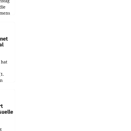
nstag
die
emens
hnet
al
 hat
(1.
in
haftet.
leich
rt
suelle
g