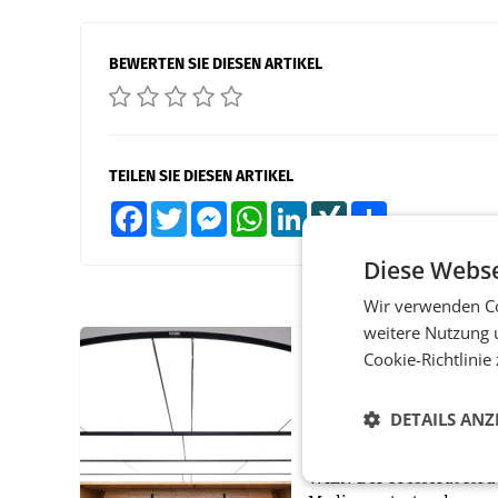
BEWERTEN SIE DIESEN ARTIKEL
TEILEN SIE DIESEN ARTIKEL
Facebook
Twitter
Messenger
WhatsApp
LinkedIn
XING
Teilen
Diese Webse
Wir verwenden Co
weitere Nutzung 
MARKETING & MEDIA
Cookie-Richtlinie
Pilnacek-U-Ausschus
Presserat fordert se
DETAILS ANZ
Berichterstattung
WIEN Der Presserat ford