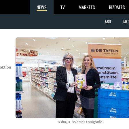
NEWS
TV
MARKETS
BIZDATES
ABO
MED
aktion
© dm/D. Bointner Fotografie