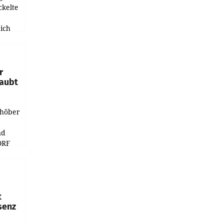
ckelte
ich
e
r
laubt
chöber
nd
ORF
r APA
t
senz