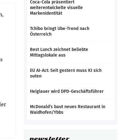
Coca-Cola präsentiert
weiterentwickelte visuelle
Markenidentität
n,
Tchibo bringt Ube-Trend nach
Österreich
Best Lunch zeichnet beliebte
Mittagslokale aus
s
EU AI-Act: Seit gestern muss KI sich
outen
Heiglauer wird DPD-Geschäftsführer
der
McDonald’s baut neues Restaurant in
Waidhofen/Ybbs
newsletter