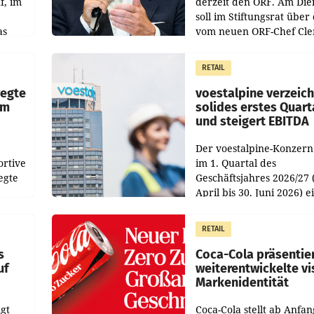
f, im
derzeit den ORF. Am Die
soll im Stiftungsrat über 
as
vom neuen ORF-Chef Cl
chefs
Pig vorgeschlagenen
istian
Besetzungen für die
RETAIL
Direktionen abgestimmt
werden.
wegte
voestalpine verzeic
im
solides erstes Quart
und steigert EBITDA
Der voestalpine-Konzern
ortive
im 1. Quartal des
egte
Geschäftsjahres 2026/27 
April bis 30. Juni 2026) e
aten
solides Ergebnis erwirtsc
 das
Der Umsatz stieg im Verg
RETAIL
wie
zur Vorjahresperiode
s
Coca-Cola präsentie
uf
weiterentwickelte vi
Markenidentität
gt
Coca-Cola stellt ab Anfan