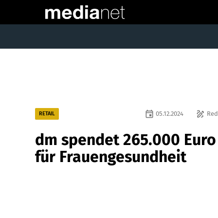
event
draw
05.12.2024
Red
RETAIL
dm spendet 265.000 Euro
für Frauengesundheit