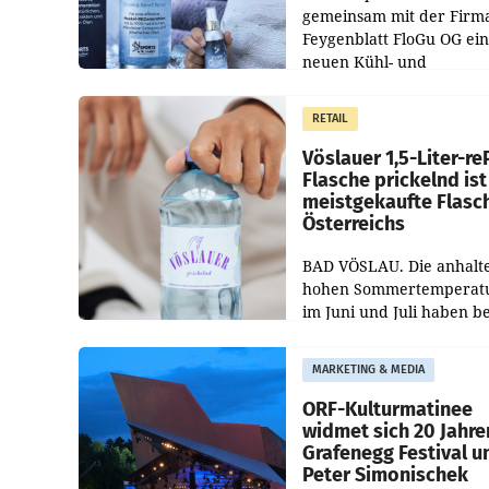
gemeinsam mit der Firm
Feygenblatt FloGu OG ei
neuen Kühl- und
Regenerations-Spray auf
Markt. Das Produkt nam
RETAIL
„Keep Cool“ ist zu 100 Pr
Vöslauer 1,5-Liter-re
Flasche prickelnd ist
meistgekaufte Flasc
Österreichs
BAD VÖSLAU. Die anhalt
hohen Sommertemperat
im Juni und Juli haben b
niederösterreichischen
Getränkehersteller Vösla
MARKETING & MEDIA
deutlichen Absatzzuwäc
geführt. Während
ORF-Kulturmatinee
widmet sich 20 Jahre
Grafenegg Festival u
Peter Simonischek