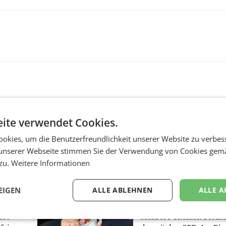
ite verwendet Cookies.
okies, um die Benutzerfreundlichkeit unserer Website zu verbes
unserer Webseite stimmen Sie der Verwendung von Cookies gem
MARKETING & MEDIA
 zu.
Weitere Informationen
s -
Stiftungsrat Lederer
nsible
wehrt sich in den SN
EIGEN
ALLE ABLEHNEN
ALLE A
gegen Vorwürfe
ert
Mehrere Themen beschä