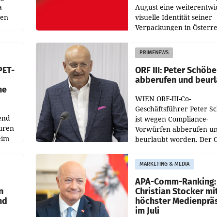
a
August eine weiterentwi
nen
visuelle Identität seiner
Verpackungen in Österre
 den
vor. Im Mittelpunkt des
ens
Redesigns stehen zentral
PRIMENEWS
ozent
Gestaltungselemente
PET-
ORF III: Peter Schöbe
abberufen und beur
he
WIEN ORF-III-Co-
Geschäftsführer Peter S
end
ist wegen Compliance-
uren
Vorwürfen abberufen u
eim
beurlaubt worden. Der 
bestätigte gegenüber de
uer zu
entsprechende
MARKETING & MEDIA
hsen
Medienberichte.
APA-Comm-Ranking:
n
Christian Stocker mi
nd
höchster Medienprä
im Juli