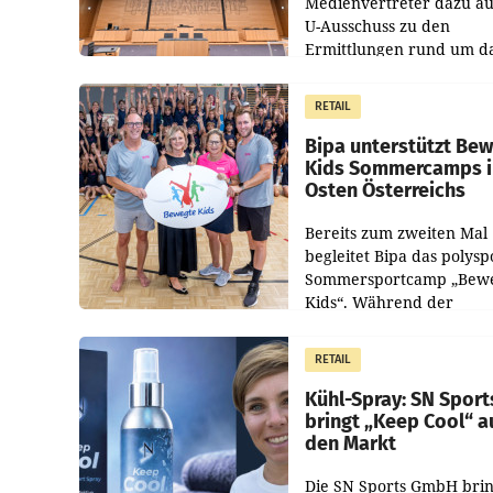
Medienvertreter dazu au
U-Ausschuss zu den
Ermittlungen rund um d
Ableben des Ex-Sektions
im Justizministerium, Chr
RETAIL
Pilnacek, auf sensible
Bipa unterstützt Be
Kids Sommercamps 
Osten Österreichs
Bereits zum zweiten Mal
begleitet Bipa das polysp
Sommersportcamp „Bew
Kids“. Während der
Campwochen in den Mon
Juli und August versorgt
RETAIL
Unternehmen Kinder so
Kühl-Spray: SN Sport
bringt „Keep Cool“ a
den Markt
Die SN Sports GmbH brin