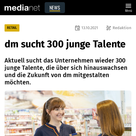
menu
NEWS
Menü
event
draw
13.10.2021
Redaktion
RETAIL
dm sucht 300 junge Talente
Aktuell sucht das Unternehmen wieder 300
junge Talente, die über sich hinauswachsen
und die Zukunft von dm mitgestalten
möchten.