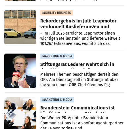
kartellrechtlich freigegeben: Die
Bundeswettbewerbsbehörde und der
Bundeskartellanwalt
MOBILITY BUSINESS
Rekordergebnis im Juli: Leapmotor
verdoppelt Auslieferungen und
überschreitet die 100.000er-Marke
– Im Juli 2026 erreichte Leapmotor einen
wichtigen Meilenstein und lieferte weltweit
101.267 Fahrzeuge aus, womit sich das
Ergebnis gegenüber Juli 2025 mehr als
verdoppelte (+102
MARKETING & MEDIA
Stiftungsrat Lederer wehrt sich in
den SN gegen Vorwürfe
Mehrere Themen beschäftigen derzeit den
ORF. Am Dienstag soll im Stiftungsrat über
die vom neuen ORF-Chef Clemens Pig
vorgeschlagenen Besetzungen für die
Direktionen abgestimmt werden.
MARKETING & MEDIA
Brandenstein Communications ist
künftig Partner von OtterlyAI
Die Wiener PR-Agentur Brandenstein
Communications ist ab sofort Agenturpartner
der KI-Monitoring- und