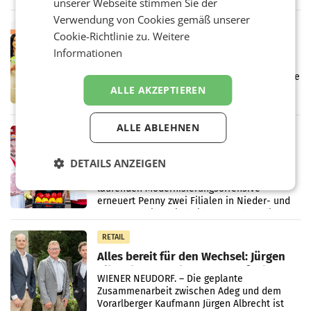
unserer Webseite stimmen Sie der
wieder Gewinn gemacht und die
Markterwartung deutlich übertroffen.
Verwendung von Cookies gemäß unserer
RETAIL
Cookie-Richtlinie zu.
Weitere
Eine Bühne für Zirkularität: ARA und
Informationen
Müller informieren am POS über
Kreislauffähigkeit
Über den gesamten August hinweg rücken die
ALLE AKZEPTIEREN
Altstoff Recycling Austria AG (ARA) und der
Handelskonzern Müller die Initiative
„Kreislauf-Helden“ in allen österreichischen
ALLE ABLEHNEN
Müller-Filialen
RETAIL
Penny modernisiert zwei Filialen in
DETAILS ANZEIGEN
Ober- und Niederösterreich
WIENER NEUDORF. – Im Rahmen einer
laufenden Modernisierungsoffensive
erneuert Penny zwei Filialen in Nieder- und
Oberösterreich. Die beiden Standorte liegen
in Haag sowie im rund
RETAIL
Alles bereit für den Wechsel: Jürgen
Albrecht setzt ab 1.1.2027 auf Adeg
WIENER NEUDORF. – Die geplante
Zusammenarbeit zwischen Adeg und dem
Vorarlberger Kaufmann Jürgen Albrecht ist