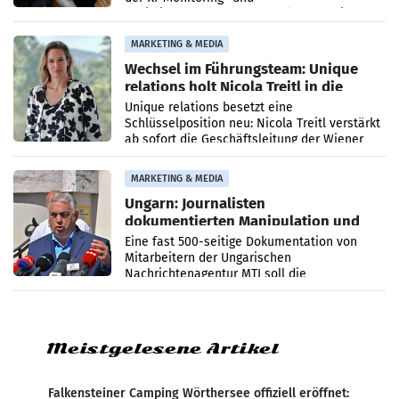
Optimierungsplattform OtterlyAI. Damit baut
die Agentur ihr Leistungsportfolio
MARKETING & MEDIA
Wechsel im Führungsteam: Unique
relations holt Nicola Treitl in die
Geschäftsleitung
Unique relations besetzt eine
Schlüsselposition neu: Nicola Treitl verstärkt
ab sofort die Geschäftsleitung der Wiener
PR-Agentur an der Seite von Josef Kalina und
Anna Kalina-Mahr.
MARKETING & MEDIA
Ungarn: Journalisten
dokumentierten Manipulation und
Zensur
Eine fast 500-seitige Dokumentation von
Mitarbeitern der Ungarischen
Nachrichtenagentur MTI soll die
systematische Nachrichten-Manipulation und
Zensur bei der Agentur während der Zeit
Meistgelesene Artikel
Falkensteiner Camping Wörthersee offiziell eröffnet: