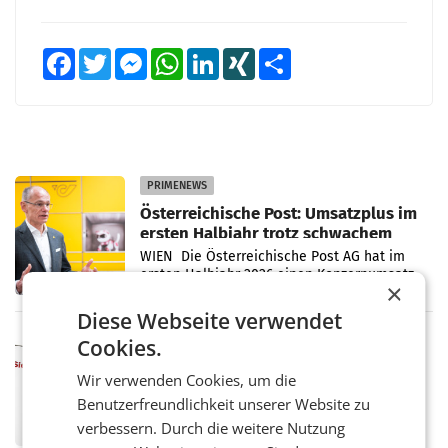
Facebook
Twitter
Messenger
WhatsApp
LinkedIn
XING
Teilen
PRIMENEWS
Österreichische Post: Umsatzplus im
ersten Halbjahr trotz schwachem
Briefgeschäft
WIEN Die Österreichische Post AG hat im
ersten Halbjahr 2026 einen Konzernumsatz
×
von 1.544,0 Mio. EUR erwirtschaftet, was
einem Plus von 3,8 Prozent gegenüber dem
Diese Webseite verwendet
Vergleichszeitraum
MARKETING & MEDIA
Cookies.
ProSiebenSat.1 spart und macht
Wir verwenden Cookies, um die
überraschend viel Gewinn
UNTERFÖHRING/MAILAND/AMSTERDAM. Der
Benutzerfreundlichkeit unserer Website zu
Fernsehkonzern ProSiebenSat.1 hat im
verbessern. Durch die weitere Nutzung
Frühjahr dank Kostensenkungen operativ