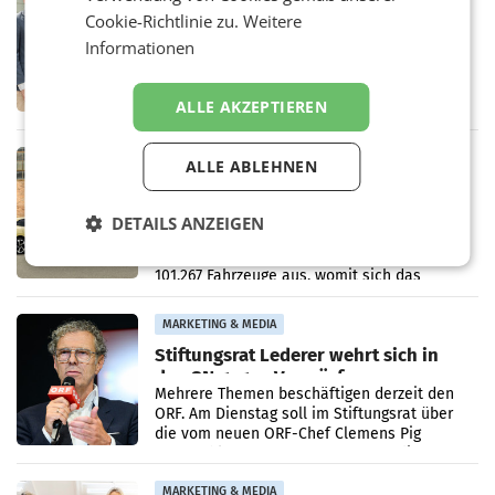
Cookie-Richtlinie zu.
Weitere
Alles bereit für den Wechsel: Jürgen
Albrecht setzt ab 1.1.2027 auf Adeg
Informationen
WIENER NEUDORF. – Die geplante
Zusammenarbeit zwischen Adeg und dem
Vorarlberger Kaufmann Jürgen Albrecht ist
ALLE AKZEPTIEREN
kartellrechtlich freigegeben: Die
Bundeswettbewerbsbehörde und der
Bundeskartellanwalt
MOBILITY BUSINESS
ALLE ABLEHNEN
Rekordergebnis im Juli: Leapmotor
verdoppelt Auslieferungen und
DETAILS ANZEIGEN
überschreitet die 100.000er-Marke
– Im Juli 2026 erreichte Leapmotor einen
wichtigen Meilenstein und lieferte weltweit
101.267 Fahrzeuge aus, womit sich das
Ergebnis gegenüber Juli 2025 mehr als
verdoppelte (+102
MARKETING & MEDIA
Stiftungsrat Lederer wehrt sich in
den SN gegen Vorwürfe
Mehrere Themen beschäftigen derzeit den
ORF. Am Dienstag soll im Stiftungsrat über
die vom neuen ORF-Chef Clemens Pig
vorgeschlagenen Besetzungen für die
Direktionen abgestimmt werden.
MARKETING & MEDIA