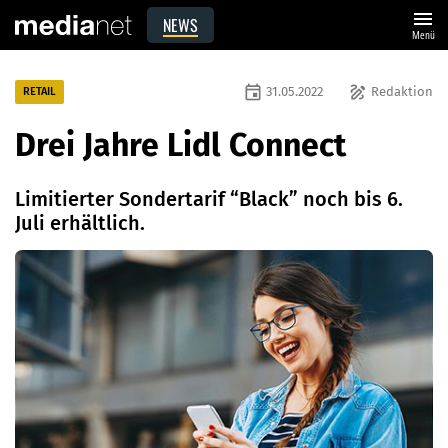
menu
NEWS
Menü
event
draw
31.05.2022
Redaktion
RETAIL
Drei Jahre Lidl Connect
Limitierter Sondertarif “Black” noch bis 6.
Juli erhältlich.