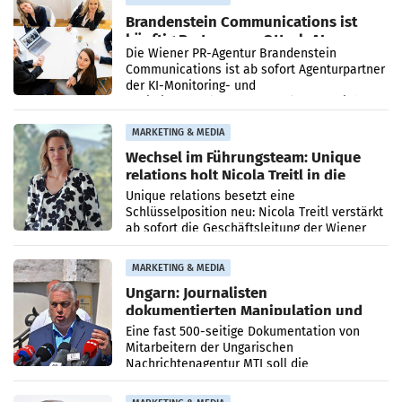
Brandenstein Communications ist
künftig Partner von OtterlyAI
Die Wiener PR-Agentur Brandenstein
Communications ist ab sofort Agenturpartner
der KI-Monitoring- und
Optimierungsplattform OtterlyAI. Damit baut
die Agentur ihr Leistungsportfolio
MARKETING & MEDIA
Wechsel im Führungsteam: Unique
relations holt Nicola Treitl in die
Geschäftsleitung
Unique relations besetzt eine
Schlüsselposition neu: Nicola Treitl verstärkt
ab sofort die Geschäftsleitung der Wiener
PR-Agentur an der Seite von Josef Kalina und
Anna Kalina-Mahr.
MARKETING & MEDIA
Ungarn: Journalisten
dokumentierten Manipulation und
Zensur
Eine fast 500-seitige Dokumentation von
Mitarbeitern der Ungarischen
Nachrichtenagentur MTI soll die
systematische Nachrichten-Manipulation und
Zensur bei der Agentur während der Zeit