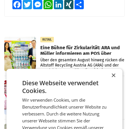
Facebook
Twitter
Messenger
WhatsApp
LinkedIn
XING
Teilen
RETAIL
Eine Bühne für Zirkularität: ARA und
Müller informieren am POS über
Kreislauffähigkeit
Über den gesamten August hinweg rücken die
Altstoff Recycling Austria AG (ARA) und der
Handelskonzern Müller die Initiative
×
„Kreislauf-Helden“ in allen österreichischen
Müller-Filialen
Diese Webseite verwendet
RETAIL
Cookies.
Penny modernisiert zwei Filialen in
Ober- und Niederösterreich
Wir verwenden Cookies, um die
WIENER NEUDORF. – Im Rahmen einer
Benutzerfreundlichkeit unserer Website zu
laufenden Modernisierungsoffensive
erneuert Penny zwei Filialen in Nieder- und
verbessern. Durch die weitere Nutzung
Oberösterreich. Die beiden Standorte liegen
unserer Webseite stimmen Sie der
in Haag sowie im rund
Verwendung von Cookies gemäß unserer
RETAIL