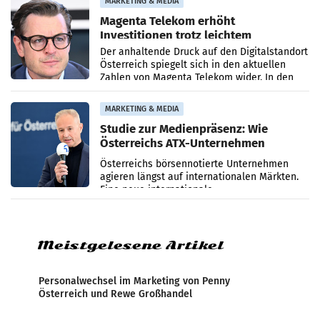
MARKETING & MEDIA
Magenta Telekom erhöht
Investitionen trotz leichtem
Umsatzrückgang
Der anhaltende Druck auf den Digitalstandort
Österreich spiegelt sich in den aktuellen
Zahlen von Magenta Telekom wider. In den
ersten sechs Monaten des laufenden Jahres
verzeichnete
MARKETING & MEDIA
Studie zur Medienpräsenz: Wie
Österreichs ATX-Unternehmen
international wahrgenommen
Österreichs börsennotierte Unternehmen
werden
agieren längst auf internationalen Märkten.
Eine neue internationale
Medienresonanzanalyse untersucht die
weltweite Berichterstattung über
Meistgelesene Artikel
Personalwechsel im Marketing von Penny
Österreich und Rewe Großhandel