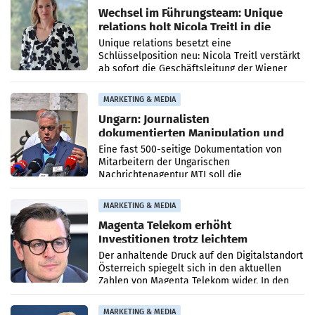
Wechsel im Führungsteam: Unique
relations holt Nicola Treitl in die
Geschäftsleitung
Unique relations besetzt eine
Schlüsselposition neu: Nicola Treitl verstärkt
ab sofort die Geschäftsleitung der Wiener
PR-Agentur an der Seite von Josef Kalina und
Anna Kalina-Mahr.
MARKETING & MEDIA
Ungarn: Journalisten
dokumentierten Manipulation und
Zensur
Eine fast 500-seitige Dokumentation von
Mitarbeitern der Ungarischen
Nachrichtenagentur MTI soll die
systematische Nachrichten-Manipulation und
Zensur bei der Agentur während der Zeit
MARKETING & MEDIA
Magenta Telekom erhöht
Investitionen trotz leichtem
Umsatzrückgang
Der anhaltende Druck auf den Digitalstandort
Österreich spiegelt sich in den aktuellen
Zahlen von Magenta Telekom wider. In den
ersten sechs Monaten des laufenden Jahres
verzeichnete
MARKETING & MEDIA