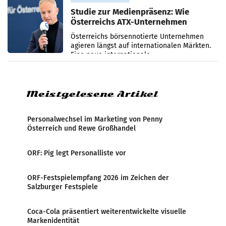
Studie zur Medienpräsenz: Wie
Österreichs ATX-Unternehmen
international wahrgenommen
Österreichs börsennotierte Unternehmen
werden
agieren längst auf internationalen Märkten.
Eine neue internationale
Medienresonanzanalyse untersucht die
weltweite Berichterstattung über
Meistgelesene Artikel
Personalwechsel im Marketing von Penny
Österreich und Rewe Großhandel
ORF: Pig legt Personalliste vor
ORF-Festspielempfang 2026 im Zeichen der
Salzburger Festspiele
Coca-Cola präsentiert weiterentwickelte visuelle
Markenidentität