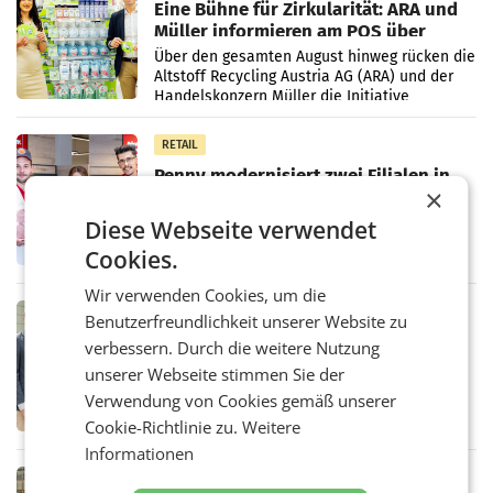
Eine Bühne für Zirkularität: ARA und
Müller informieren am POS über
Kreislauffähigkeit
Über den gesamten August hinweg rücken die
Altstoff Recycling Austria AG (ARA) und der
Handelskonzern Müller die Initiative
„Kreislauf-Helden“ in allen österreichischen
Müller-Filialen
RETAIL
Penny modernisiert zwei Filialen in
×
Ober- und Niederösterreich
WIENER NEUDORF. – Im Rahmen einer
Diese Webseite verwendet
laufenden Modernisierungsoffensive
erneuert Penny zwei Filialen in Nieder- und
Cookies.
Oberösterreich. Die beiden Standorte liegen
in Haag sowie im rund
Wir verwenden Cookies, um die
RETAIL
Benutzerfreundlichkeit unserer Website zu
Alles bereit für den Wechsel: Jürgen
verbessern. Durch die weitere Nutzung
Albrecht setzt ab 1.1.2027 auf Adeg
unserer Webseite stimmen Sie der
WIENER NEUDORF. – Die geplante
Zusammenarbeit zwischen Adeg und dem
Verwendung von Cookies gemäß unserer
Vorarlberger Kaufmann Jürgen Albrecht ist
Cookie-Richtlinie zu.
Weitere
kartellrechtlich freigegeben: Die
Informationen
Bundeswettbewerbsbehörde und der
Bundeskartellanwalt
MOBILITY BUSINESS