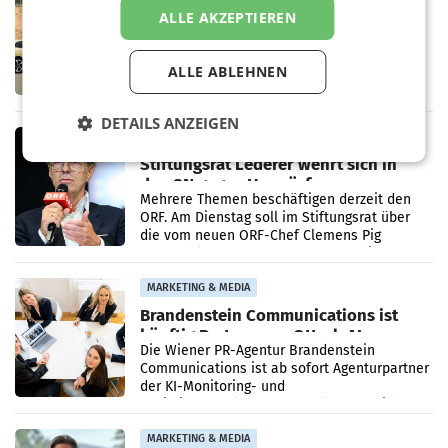
Rekordergebnis im Juli: Leapmotor
ALLE AKZEPTIEREN
verdoppelt Auslieferungen und
überschreitet die 100.000er-Marke
– Im Juli 2026 erreichte Leapmotor einen
ALLE ABLEHNEN
wichtigen Meilenstein und lieferte weltweit
101.267 Fahrzeuge aus, womit sich das
Ergebnis gegenüber Juli 2025 mehr als
DETAILS ANZEIGEN
verdoppelte (+102
MARKETING & MEDIA
Stiftungsrat Lederer wehrt sich in
den SN gegen Vorwürfe
Mehrere Themen beschäftigen derzeit den
ORF. Am Dienstag soll im Stiftungsrat über
die vom neuen ORF-Chef Clemens Pig
vorgeschlagenen Besetzungen für die
Direktionen abgestimmt werden.
MARKETING & MEDIA
Brandenstein Communications ist
künftig Partner von OtterlyAI
Die Wiener PR-Agentur Brandenstein
Communications ist ab sofort Agenturpartner
der KI-Monitoring- und
Optimierungsplattform OtterlyAI. Damit baut
die Agentur ihr Leistungsportfolio
MARKETING & MEDIA