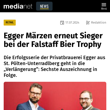
menu
NEWS
Menü
event
draw
17.07.2024
Redaktion
RETAIL
Egger Märzen erneut Sieger
bei der Falstaff Bier Trophy
Die Erfolgsserie der Privatbrauerei Egger aus
St. Pölten-Unterradlberg geht in die
„Verlängerung“: Sechste Auszeichnung in
Folge.