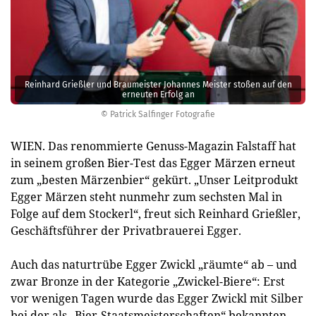
Reinhard Grießler und Braumeister Johannes Meister stoßen auf den
erneuten Erfolg an
© Patrick Salfinger Fotografie
WIEN. Das renommierte Genuss-Magazin Falstaff hat
in seinem großen Bier-Test das Egger Märzen erneut
zum „besten Märzenbier“ gekürt. „Unser Leitprodukt
Egger Märzen steht nunmehr zum sechsten Mal in
Folge auf dem Stockerl“, freut sich Reinhard Grießler,
Geschäftsführer der Privatbrauerei Egger.
Auch das naturtrübe Egger Zwickl „räumte“ ab – und
zwar Bronze in der Kategorie „Zwickel-Biere“: Erst
vor wenigen Tagen wurde das Egger Zwickl mit Silber
bei der als „Bier-Staatsmeisterschaften“ bekannten