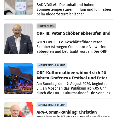
Österreichs
BAD VÖSLAU. Die anhaltend hohen
Sommertemperaturen im Juni und Juli haben
beim niederösterreichischen
Getränkehersteller Vöslauer zu deutlichen
Absatzzuwächsen geführt. Während
PRIMENEWS
ORF III: Peter Schöber abberufen und
beurlaubt
WIEN ORF-III-Co-Geschäftsführer Peter
Schöber ist wegen Compliance-Vorwürfen
abberufen und beurlaubt worden. Der ORF
bestätigte gegenüber der APA entsprechende
Medienberichte.
MARKETING & MEDIA
ORF-Kulturmatinee widmet sich 20
Jahren Grafenegg Festival und Peter
Simonischek
Am Sonntag, dem 9. August 2026, begleitet
Lillian Moschen das Publikum ab 9.05 Uhr
durch die ORF-„Kulturmatinee“. Die Sendung
startet mit der Dokumentation „20 Jahre
Grafenegg
MARKETING & MEDIA
APA-Comm-Ranking: Christian