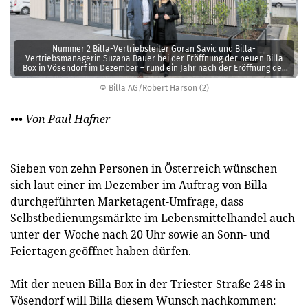
Nummer 2 Billa-Vertriebsleiter Goran Savic und Billa-
Vertriebsmanagerin Suzana Bauer bei der Eröffnung der neuen Billa
Box in Vösendorf im Dezember – rund ein Jahr nach der Eröffnung der
ersten Billa Box in ­Wiener Neudorf.
© Billa AG/Robert Harson (2)
••• Von Paul Hafner
Sieben von zehn Personen in Österreich wünschen
sich laut einer im Dezember im Auftrag von Billa
durchgeführten Marketagent-Umfrage, dass
Selbstbedienungsmärkte im Lebensmittelhandel auch
unter der Woche nach 20 Uhr sowie an Sonn- und
Feiertagen geöffnet haben dürfen.
Mit der neuen Billa Box in der Triester Straße 248 in
Vösendorf will Billa diesem Wunsch nachkommen: