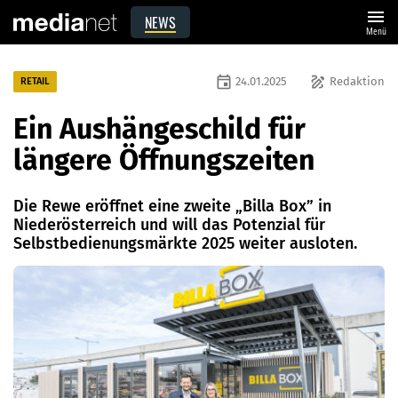
menu
NEWS
Menü
event
draw
24.01.2025
Redaktion
RETAIL
Ein Aushängeschild für
längere Öffnungszeiten
Die Rewe eröffnet eine zweite „Billa Box” in
Niederösterreich und will das Potenzial für
Selbstbedienungsmärkte 2025 weiter ausloten.