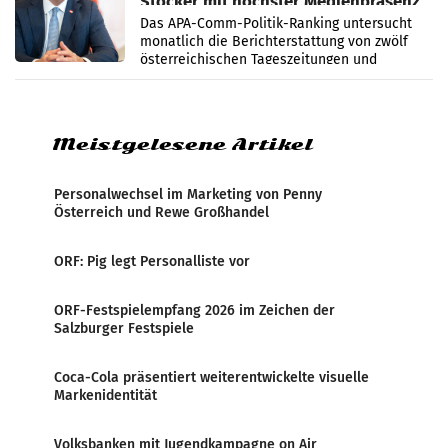
Stocker mit höchster Medienpräsenz
im Juli
Das APA-Comm-Politik-Ranking untersucht
monatlich die Berichterstattung von zwölf
österreichischen Tageszeitungen und
analysiert, welche Politikerinnen und
Politiker Österreichs die
Meistgelesene Artikel
Personalwechsel im Marketing von Penny
Österreich und Rewe Großhandel
ORF: Pig legt Personalliste vor
ORF-Festspielempfang 2026 im Zeichen der
Salzburger Festspiele
Coca-Cola präsentiert weiterentwickelte visuelle
Markenidentität
Volksbanken mit Jugendkampagne on Air