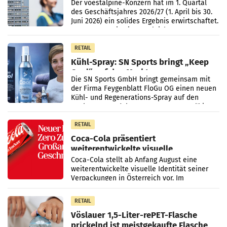
Der voestalpine-Konzern hat im 1. Quartal
des Geschäftsjahres 2026/27 (1. April bis 30.
Juni 2026) ein solides Ergebnis erwirtschaftet.
Der Umsatz stieg im Vergleich zur
Vorjahresperiode
RETAIL
Kühl-Spray: SN Sports bringt „Keep
Cool“ auf den Markt
Die SN Sports GmbH bringt gemeinsam mit
der Firma Feygenblatt FloGu OG einen neuen
Kühl- und Regenerations-Spray auf den
Markt. Das Produkt namens „Keep Cool“ ist zu
100 Prozent
RETAIL
Coca-Cola präsentiert
weiterentwickelte visuelle
Markenidentität
Coca-Cola stellt ab Anfang August eine
weiterentwickelte visuelle Identität seiner
Verpackungen in Österreich vor. Im
Mittelpunkt des Redesigns stehen zentrale
Gestaltungselemente
RETAIL
Vöslauer 1,5-Liter-rePET-Flasche
prickelnd ist meistgekaufte Flasche