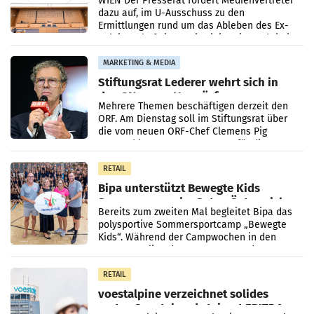
WIEN Der Presserat fordert Medienvertreter
dazu auf, im U-Ausschuss zu den
Ermittlungen rund um das Ableben des Ex-
Sektionschefs im Justizministerium, Christian
Pilnacek, auf sensible
MARKETING & MEDIA
Stiftungsrat Lederer wehrt sich in
den SN gegen Vorwürfe
Mehrere Themen beschäftigen derzeit den
ORF. Am Dienstag soll im Stiftungsrat über
die vom neuen ORF-Chef Clemens Pig
vorgeschlagenen Besetzungen für die
Direktionen abgestimmt werden.
RETAIL
Bipa unterstützt Bewegte Kids
Sommercamps im Osten Österreichs
Bereits zum zweiten Mal begleitet Bipa das
polysportive Sommersportcamp „Bewegte
Kids“. Während der Campwochen in den
Monaten Juli und August versorgt das
Unternehmen Kinder sowie
RETAIL
voestalpine verzeichnet solides
erstes Quartal und steigert EBITDA