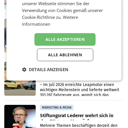
laufenden Modernisierungsoffensive
unserer Webseite stimmen Sie der
erneuert Penny zwei Filialen in Nieder- und
Verwendung von Cookies gemäß unserer
Oberösterreich. Die beiden Standorte liegen
in Haag sowie im rund
Cookie-Richtlinie zu.
Weitere
RETAIL
Informationen
Alles bereit für den Wechsel: Jürgen
Albrecht setzt ab 1.1.2027 auf Adeg
WIENER NEUDORF. – Die geplante
ALLE AKZEPTIEREN
Zusammenarbeit zwischen Adeg und dem
Vorarlberger Kaufmann Jürgen Albrecht ist
kartellrechtlich freigegeben: Die
ALLE ABLEHNEN
Bundeswettbewerbsbehörde und der
Bundeskartellanwalt
MOBILITY BUSINESS
DETAILS ANZEIGEN
Rekordergebnis im Juli: Leapmotor
verdoppelt Auslieferungen und
überschreitet die 100.000er-Marke
– Im Juli 2026 erreichte Leapmotor einen
wichtigen Meilenstein und lieferte weltweit
101.267 Fahrzeuge aus, womit sich das
Ergebnis gegenüber Juli 2025 mehr als
verdoppelte (+102
MARKETING & MEDIA
Stiftungsrat Lederer wehrt sich in
den SN gegen Vorwürfe
Mehrere Themen beschäftigen derzeit den