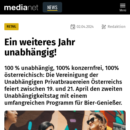
menu
NEWS
Menü
event
draw
02.04.2024
Redaktion
RETAIL
Ein weiteres Jahr
unabhängig!
100 % unabhängig, 100% konzernfrei, 100%
österreichisch: Die Vereinigung der
Unabhängigen Privatbrauereien Österreichs
feiert zwischen 19. und 21. April den zweiten
Unabhängigkeitstag mit einem
umfangreichen Programm für Bier-Genießer.