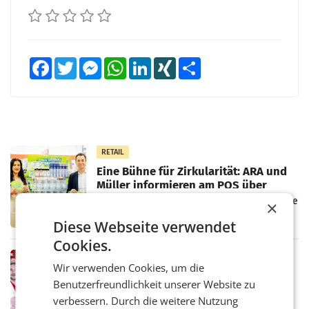
Facebook
Twitter
Messenger
WhatsApp
LinkedIn
XING
Teilen
RETAIL
Eine Bühne für Zirkularität: ARA und
Müller informieren am POS über
Kreislauffähigkeit
Über den gesamten August hinweg rücken die
×
Altstoff Recycling Austria AG (ARA) und der
Diese Webseite verwendet
Handelskonzern Müller die Initiative
„Kreislauf-Helden“ in allen österreichischen
Cookies.
Müller-Filialen
RETAIL
Wir verwenden Cookies, um die
Penny modernisiert zwei Filialen in
Benutzerfreundlichkeit unserer Website zu
Ober- und Niederösterreich
WIENER NEUDORF. – Im Rahmen einer
verbessern. Durch die weitere Nutzung