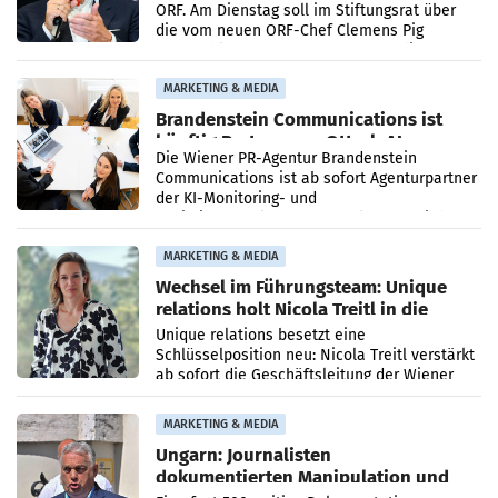
ORF. Am Dienstag soll im Stiftungsrat über
die vom neuen ORF-Chef Clemens Pig
vorgeschlagenen Besetzungen für die
Direktionen abgestimmt werden.
MARKETING & MEDIA
Brandenstein Communications ist
künftig Partner von OtterlyAI
Die Wiener PR-Agentur Brandenstein
Communications ist ab sofort Agenturpartner
der KI-Monitoring- und
Optimierungsplattform OtterlyAI. Damit baut
die Agentur ihr Leistungsportfolio
MARKETING & MEDIA
Wechsel im Führungsteam: Unique
relations holt Nicola Treitl in die
Geschäftsleitung
Unique relations besetzt eine
Schlüsselposition neu: Nicola Treitl verstärkt
ab sofort die Geschäftsleitung der Wiener
PR-Agentur an der Seite von Josef Kalina und
Anna Kalina-Mahr.
MARKETING & MEDIA
Ungarn: Journalisten
dokumentierten Manipulation und