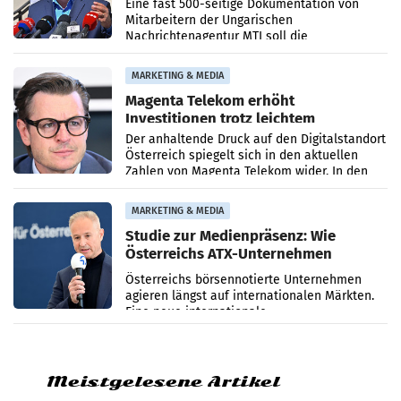
Zensur
Eine fast 500-seitige Dokumentation von
Mitarbeitern der Ungarischen
Nachrichtenagentur MTI soll die
systematische Nachrichten-Manipulation und
Zensur bei der Agentur während der Zeit
MARKETING & MEDIA
Magenta Telekom erhöht
Investitionen trotz leichtem
Umsatzrückgang
Der anhaltende Druck auf den Digitalstandort
Österreich spiegelt sich in den aktuellen
Zahlen von Magenta Telekom wider. In den
ersten sechs Monaten des laufenden Jahres
verzeichnete
MARKETING & MEDIA
Studie zur Medienpräsenz: Wie
Österreichs ATX-Unternehmen
international wahrgenommen
Österreichs börsennotierte Unternehmen
werden
agieren längst auf internationalen Märkten.
Eine neue internationale
Medienresonanzanalyse untersucht die
weltweite Berichterstattung über
Meistgelesene Artikel