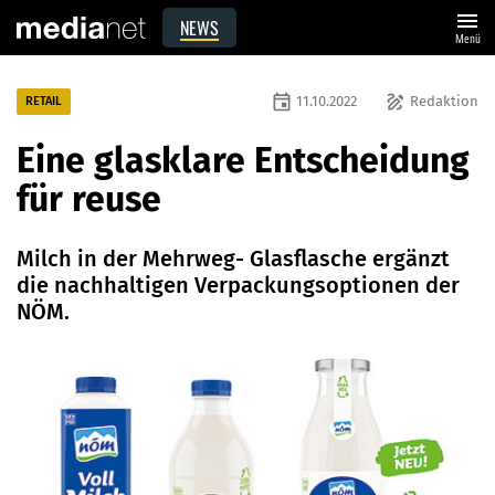
menu
NEWS
Menü
event
draw
11.10.2022
Redaktion
RETAIL
Eine glasklare Entscheidung
für reuse
Milch in der Mehrweg- Glasflasche ergänzt
die nachhaltigen Verpackungsoptionen der
NÖM.