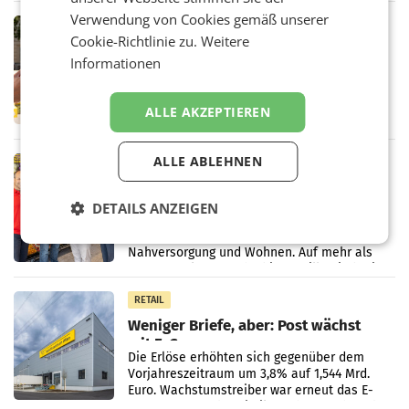
Medienresonanzanalyse untersucht die
Verwendung von Cookies gemäß unserer
weltweite Berichterstattung über
RETAIL
Cookie-Richtlinie zu.
Weitere
Stibitzer inszeniert Spritz-Party in
Informationen
Wien
Eine inszenierte Lkw-Panne mit einem
Lieferwagen und hunderten herausfallenden
ALLE AKZEPTIEREN
Kisten diente dabei als Ausgangspunkt:
Passanten wurden gebeten, beim Aufräumen
zu helfen, und erhielten
ALLE ABLEHNEN
RETAIL
Billa eröffnet neuen Markt am
Küniglberg
DETAILS ANZEIGEN
Der Standort befindet sich im Erdgeschoss
eines Gemeindebaus und verbindet damit
Nahversorgung und Wohnen. Auf mehr als
330 m² Verkaufsfläche bietet Billa ein breites
Sortiment mit
RETAIL
Weniger Briefe, aber: Post wächst
mit E-Commerce
Die Erlöse erhöhten sich gegenüber dem
Vorjahreszeitraum um 3,8% auf 1,544 Mrd.
Euro. Wachstumstreiber war erneut das E-
Commerce- und Logistikgeschäft, während