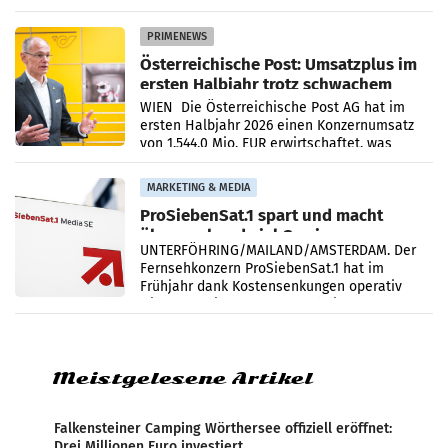
„Kreislauf-Helden“ in allen österreichischen
Müller-Filialen
PRIMENEWS
Österreichische Post: Umsatzplus im
ersten Halbjahr trotz schwachem
Briefgeschäft
WIEN Die Österreichische Post AG hat im
ersten Halbjahr 2026 einen Konzernumsatz
von 1.544,0 Mio. EUR erwirtschaftet, was
einem Plus von 3,8 Prozent gegenüber dem
Vergleichszeitraum
MARKETING & MEDIA
ProSiebenSat.1 spart und macht
überraschend viel Gewinn
UNTERFÖHRING/MAILAND/AMSTERDAM. Der
Fernsehkonzern ProSiebenSat.1 hat im
Frühjahr dank Kostensenkungen operativ
wieder Gewinn gemacht und die
Markterwartung deutlich übertroffen.
Meistgelesene Artikel
Falkensteiner Camping Wörthersee offiziell eröffnet:
Drei Millionen Euro investiert