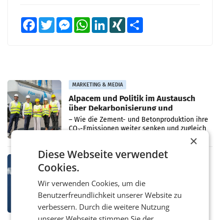
Facebook
Twitter
Messenger
WhatsApp
LinkedIn
XING
Teilen
MARKETING & MEDIA
Alpacem und Politik im Austausch
über Dekarbonisierung und
Energiepreise
– Wie die Zement- und Betonproduktion ihre
CO₂-Emissionen weiter senken und zugleich
wettbewerbsfähig bleiben kann, war Thema
×
eines Treffens zwischen Staatssekretärin
Diese Webseite verwendet
Elisabeth
MARKETING & MEDIA
Cookies.
Studie zur Medienpräsenz: Wie
Österreichs ATX-Unternehmen
Wir verwenden Cookies, um die
international wahrgenommen
Benutzerfreundlichkeit unserer Website zu
Österreichs börsennotierte Unternehmen
werden
agieren längst auf internationalen Märkten.
verbessern. Durch die weitere Nutzung
Eine neue internationale
unserer Webseite stimmen Sie der