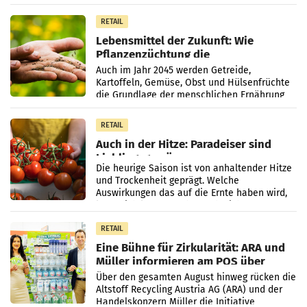
der Strukturwandel
RETAIL
Lebensmittel der Zukunft: Wie
Pflanzenzüchtung die
Ernährungssicherheit sichert
Auch im Jahr 2045 werden Getreide,
Kartoffeln, Gemüse, Obst und Hülsenfrüchte
die Grundlage der menschlichen Ernährung
bilden. Allerdings verändern sich die
Eigenschaften der Pflanzen
RETAIL
Auch in der Hitze: Paradeiser sind
Lieblingsgemüse
Die heurige Saison ist von anhaltender Hitze
und Trockenheit geprägt. Welche
Auswirkungen das auf die Ernte haben wird,
lässt sich laut Branche noch nicht
abschließend beurteilen.
RETAIL
Eine Bühne für Zirkularität: ARA und
Müller informieren am POS über
Kreislauffähigkeit
Über den gesamten August hinweg rücken die
Altstoff Recycling Austria AG (ARA) und der
Handelskonzern Müller die Initiative