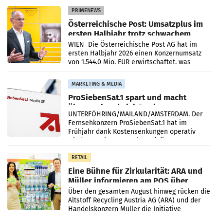
PRIMENEWS
Österreichische Post: Umsatzplus im
ersten Halbjahr trotz schwachem
Briefgeschäft
WIEN Die Österreichische Post AG hat im
ersten Halbjahr 2026 einen Konzernumsatz
von 1.544,0 Mio. EUR erwirtschaftet, was
einem Plus von 3,8 Prozent gegenüber dem
Vergleichszeitraum
MARKETING & MEDIA
ProSiebenSat.1 spart und macht
überraschend viel Gewinn
UNTERFÖHRING/MAILAND/AMSTERDAM. Der
Fernsehkonzern ProSiebenSat.1 hat im
Frühjahr dank Kostensenkungen operativ
wieder Gewinn gemacht und die
Markterwartung deutlich übertroffen.
RETAIL
Eine Bühne für Zirkularität: ARA und
Müller informieren am POS über
Kreislauffähigkeit
Über den gesamten August hinweg rücken die
Altstoff Recycling Austria AG (ARA) und der
Handelskonzern Müller die Initiative
„Kreislauf-Helden“ in allen österreichischen