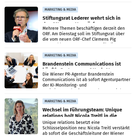
Ergebnis gegenüber Juli 2025 mehr als
verdoppelte (+102
MARKETING & MEDIA
Stiftungsrat Lederer wehrt sich in
den SN gegen Vorwürfe
Mehrere Themen beschäftigen derzeit den
ORF. Am Dienstag soll im Stiftungsrat über
die vom neuen ORF-Chef Clemens Pig
vorgeschlagenen Besetzungen für die
Direktionen abgestimmt werden.
MARKETING & MEDIA
Brandenstein Communications ist
künftig Partner von OtterlyAI
Die Wiener PR-Agentur Brandenstein
Communications ist ab sofort Agenturpartner
der KI-Monitoring- und
Optimierungsplattform OtterlyAI. Damit baut
die Agentur ihr Leistungsportfolio
MARKETING & MEDIA
Wechsel im Führungsteam: Unique
relations holt Nicola Treitl in die
Geschäftsleitung
Unique relations besetzt eine
Schlüsselposition neu: Nicola Treitl verstärkt
ab sofort die Geschäftsleitung der Wiener