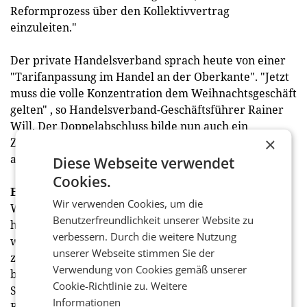
Reformprozess über den Kollektivvertrag
einzuleiten."
Der private Handelsverband sprach heute von einer
"Tarifanpassung im Handel an der Oberkante". "Jetzt
muss die volle Konzentration dem Weihnachtsgeschäft
gelten" , so Handelsverband-Geschäftsführer Rainer
Will. Der Doppelabschluss bilde nun auch ein
×
Zeitfenster, um wichtige Reformen im Rahmenrecht
anzugehen.
Diese Webseite verwendet
Cookies.
Einigung klar über aktueller Inflationsrate
Wir verwenden Cookies, um die
Wobei bei der heurigen Herbstlohnrunde durchaus
Benutzerfreundlichkeit unserer Website zu
höhere Abschlüsse als heute im Handel erzielt
verbessern. Durch die weitere Nutzung
wurden. Die Metaller, die sich im Vorjahr auf einen
unserer Webseite stimmen Sie der
zweijährigen Kollektivvertrag geeinigt hatten,
Verwendung von Cookies gemäß unserer
bekommen brutto um 4,8 Prozent mehr. In der
Cookie-Richtlinie zu.
Weitere
Sozialwirtschaft beträgt das Plus 4 Prozent, bei den
Informationen
Bahnen 4,1 Prozent und beim öffentlichen Dienst 3,5