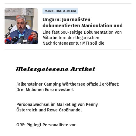
PR-Agentur an der Seite von Josef Kalina und
Anna Kalina-Mahr.
MARKETING & MEDIA
Ungarn: Journalisten
dokumentierten Manipulation und
Zensur
Eine fast 500-seitige Dokumentation von
Mitarbeitern der Ungarischen
Nachrichtenagentur MTI soll die
systematische Nachrichten-Manipulation und
Zensur bei der Agentur während der Zeit
Meistgelesene Artikel
Falkensteiner Camping Wörthersee offiziell eröffnet:
Drei Millionen Euro investiert
Personalwechsel im Marketing von Penny
Österreich und Rewe Großhandel
ORF: Pig legt Personalliste vor