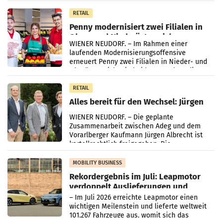
Müller-Filialen
RETAIL
Penny modernisiert zwei Filialen in
Ober- und Niederösterreich
WIENER NEUDORF. – Im Rahmen einer
laufenden Modernisierungsoffensive
erneuert Penny zwei Filialen in Nieder- und
Oberösterreich. Die beiden Standorte liegen
in Haag sowie im rund
RETAIL
Alles bereit für den Wechsel: Jürgen
Albrecht setzt ab 1.1.2027 auf Adeg
WIENER NEUDORF. – Die geplante
Zusammenarbeit zwischen Adeg und dem
Vorarlberger Kaufmann Jürgen Albrecht ist
kartellrechtlich freigegeben: Die
Bundeswettbewerbsbehörde und der
Bundeskartellanwalt
MOBILITY BUSINESS
Rekordergebnis im Juli: Leapmotor
verdoppelt Auslieferungen und
überschreitet die 100.000er-Marke
– Im Juli 2026 erreichte Leapmotor einen
wichtigen Meilenstein und lieferte weltweit
101.267 Fahrzeuge aus, womit sich das