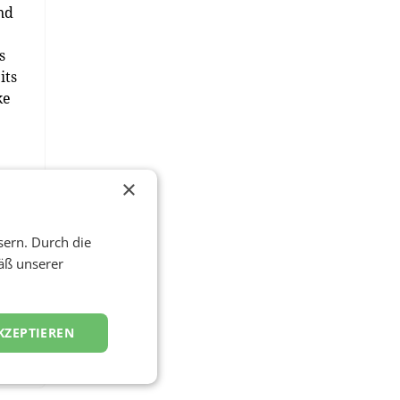
nd
s
its
ke
×
m
sern. Durch die
äß unserer
KZEPTIEREN