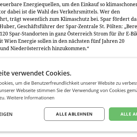
neuerbare Energiequellen, um den Einkauf so klimaschone
tor dabei ist die Wahl des Verkehrsmittels. Wer den
rt, trägt wesentlich zum Klimaschutz bei. Spar fördert da
uber, Geschäftsführer der Spar-Zentrale St. Pölten: „Bere
20 Spar-Standorten in ganz Österreich Strom für ihr E-Bi
t Wien Energie sollen in den nächsten fünf Jahren 20
 und Niederösterreich hinzukommen.“
der CO2 Emissionen. Das muss sich radikal ändern, um de
ite verwendet Cookies.
ät ist hier das Schlüsselwort. Damit diese attraktiv ist,
okies, um die Benutzerfreundlichkeit unserer Website zu verbes
 jetzt gibt es 500 öffentliche E-Ladestellen und etwa 700
unserer Webseite stimmen Sie der Verwendung von Cookies gem
e Verdoppelung bis Ende nächsten Jahres geplant. „Mit über
 zu.
Weitere Informationen
 kann man in der ganzen Stadt sorgenfrei mit dem E-Auto
Stationen von Wien Energie mit 100 Prozent Ökostrom.
red)
EIGEN
ALLE ABLEHNEN
ALLE A