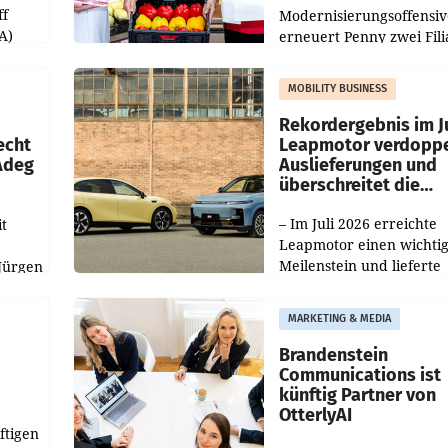
ff
Modernisierungsoffensiv
A)
erneuert Penny zwei Fili
Nieder- und Oberösterre
slauf-
Die beiden Standorte lie
MOBILITY BUSINESS
Haag sowie im rund
ilialen
Rekordergebnis im Ju
echt
Leapmotor verdoppe
 Adeg
Auslieferungen und
überschreitet die
100.000er-Marke
– Im Juli 2026 erreichte
t
Leapmotor einen wichti
Meilenstein und lieferte
Jürgen
weltweit 101.267 Fahrze
ich
aus, womit sich das Erge
MARKETING & MEDIA
gegenüber Juli 2025 meh
örde
verdoppelte (+102
walt
Brandenstein
Communications ist
künftig Partner von
OtterlyAI
ftigen