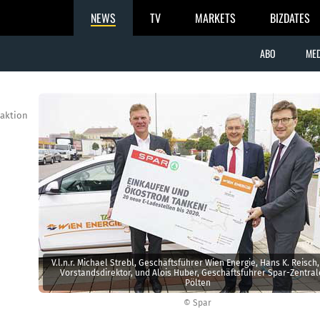
NEWS
TV
MARKETS
BIZDATES
ABO
MED
aktion
V.l.n.r. Michael Strebl, Geschäftsführer Wien Energie, Hans K. Reisch
Vorstandsdirektor, und Alois Huber, Geschäftsführer Spar-Zentrale
Pölten
© Spar