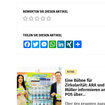
BEWERTEN SIE DIESEN ARTIKEL
TEILEN SIE DIESEN ARTIKEL
Facebook
Twitter
Messenger
WhatsApp
LinkedIn
XING
Teilen
RETAIL
Eine Bühne für
Zirkularität: ARA und
Müller informieren a
POS über
Kreislauffähigkeit
Über den gesamten Augu