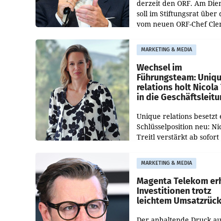
derzeit den ORF. Am Die
soll im Stiftungsrat über 
vom neuen ORF-Chef Cl
Pig vorgeschlagenen
Besetzungen für die
MARKETING & MEDIA
Direktionen abgestimmt
werden.
Wechsel im
Führungsteam: Uniq
relations holt Nicola 
in die Geschäftsleit
Unique relations besetzt 
Schlüsselposition neu: Ni
Treitl verstärkt ab sofort
Geschäftsleitung der Wi
PR-Agentur an der Seite 
MARKETING & MEDIA
Josef Kalina und Anna Ka
Mahr.
Magenta Telekom er
Investitionen trotz
leichtem Umsatzrüc
Der anhaltende Druck au