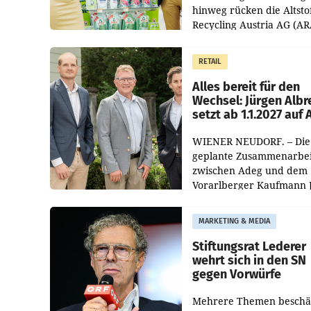
hinweg rücken die Altsto
Recycling Austria AG (AR
und der Handelskonzern
Müller die Initiative „Krei
RETAIL
Helden“ in allen
österreichischen Müller-F
Alles bereit für den
Wechsel: Jürgen Albr
setzt ab 1.1.2027 auf
WIENER NEUDORF. – Die
geplante Zusammenarbei
zwischen Adeg und dem
Vorarlberger Kaufmann 
Albrecht ist kartellrechtl
freigegeben: Die
MARKETING & MEDIA
Bundeswettbewerbsbeh
und der Bundeskartellan
Stiftungsrat Lederer
wehrt sich in den SN
gegen Vorwürfe
Mehrere Themen beschä