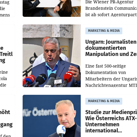
Die Wiener PR-Agentur
nstag
Brandenstein Communica
die
ist ab sofort Agenturpar
emens
der KI-Monitoring- und
Optimierungsplattform
MARKETING & MEDIA
OtterlyAI. Damit baut di
Agentur ihr Leistungspor
Ungarn: Journalisten
ue
dokumentierten
Treitl
Manipulation und Ze
ung
Eine fast 500-seitige
eine
Dokumentation von
cola
Mitarbeitern der Ungari
 die
Nachrichtenagentur MTI 
ener
die systematische Nachri
von
Manipulation und Zensur
MARKETING & MEDIA
lina-
der Agentur während de
höht
Studie zur Medienpr
Wie Österreichs ATX-
kgang
Unternehmen
international
f den
wahrgenommen wer