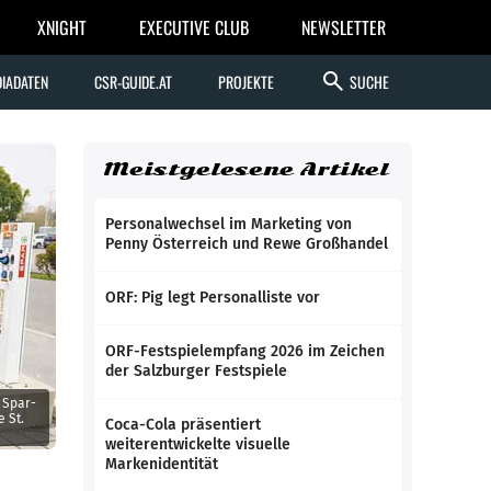
XNIGHT
EXECUTIVE CLUB
NEWSLETTER
search
IADATEN
CSR-GUIDE.AT
PROJEKTE
SUCHE
Meistgelesene Artikel
Personalwechsel im Marketing von
Penny Österreich und Rewe Großhandel
ORF: Pig legt Personalliste vor
ORF-Festspielempfang 2026 im Zeichen
der Salzburger Festspiele
, Spar-
 St.
Coca-Cola präsentiert
weiterentwickelte visuelle
Markenidentität