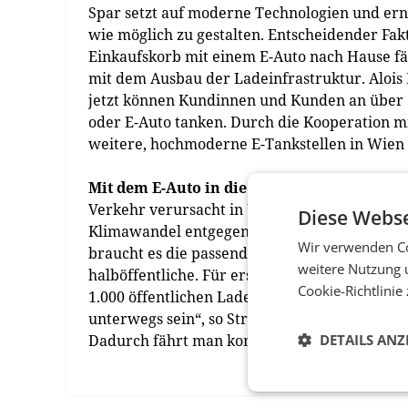
Spar setzt auf moderne Technologien und er
wie möglich zu gestalten. Entscheidender Fak
Einkaufskorb mit einem E-Auto nach Hause fäh
mit dem Ausbau der Ladeinfrastruktur. Alois H
jetzt können Kundinnen und Kunden an über 1
oder E-Auto tanken. Durch die Kooperation mi
weitere, hochmoderne E-Tankstellen in Wien
Mit dem E-Auto in die grüne Zukunft
Verkehr verursacht in Wien rund 40 Prozent 
Diese Webse
Klimawandel entgegenzusteuern. Elektromobilit
Wir verwenden Co
braucht es die passende Infrastruktur. Bereits
weitere Nutzung 
halböffentliche. Für erstere ist mehr als ein
Cookie-Richtlinie
1.000 öffentlichen Ladestellen bis Ende 2020
unterwegs sein“, so Strebl. Getankt wird an 
Dadurch fährt man komplett schadstofffrei. (
DETAILS ANZ