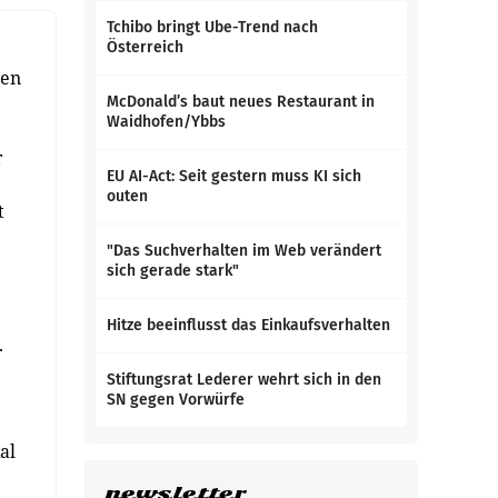
Tchibo bringt Ube-Trend nach
Österreich
ben
McDonald’s baut neues Restaurant in
Waidhofen/Ybbs
r
EU AI-Act: Seit gestern muss KI sich
outen
t
"Das Suchverhalten im Web verändert
sich gerade stark"
Hitze beeinflusst das Einkaufsverhalten
.
Stiftungsrat Lederer wehrt sich in den
SN gegen Vorwürfe
al
newsletter