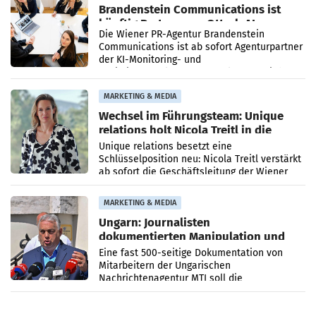
Brandenstein Communications ist
künftig Partner von OtterlyAI
Die Wiener PR-Agentur Brandenstein
Communications ist ab sofort Agenturpartner
der KI-Monitoring- und
Optimierungsplattform OtterlyAI. Damit baut
die Agentur ihr Leistungsportfolio
MARKETING & MEDIA
Wechsel im Führungsteam: Unique
relations holt Nicola Treitl in die
Geschäftsleitung
Unique relations besetzt eine
Schlüsselposition neu: Nicola Treitl verstärkt
ab sofort die Geschäftsleitung der Wiener
PR-Agentur an der Seite von Josef Kalina und
Anna Kalina-Mahr.
MARKETING & MEDIA
Ungarn: Journalisten
dokumentierten Manipulation und
Zensur
Eine fast 500-seitige Dokumentation von
Mitarbeitern der Ungarischen
Nachrichtenagentur MTI soll die
systematische Nachrichten-Manipulation und
Zensur bei der Agentur während der Zeit