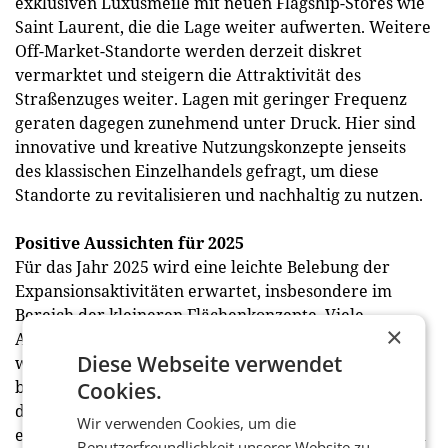
exklusiven Luxusmeile mit neuen Flagship-Stores wie
Saint Laurent, die die Lage weiter aufwerten. Weitere
Off-Market-Standorte werden derzeit diskret
vermarktet und steigern die Attraktivität des
Straßenzuges weiter. Lagen mit geringer Frequenz
geraten dagegen zunehmend unter Druck. Hier sind
innovative und kreative Nutzungskonzepte jenseits
des klassischen Einzelhandels gefragt, um diese
Standorte zu revitalisieren und nachhaltig zu nutzen.
Positive Aussichten für 2025
Für das Jahr 2025 wird eine leichte Belebung der
Expansionsaktivitäten erwartet, insbesondere im
Bereich der kleineren Flächenkonzepte. Viele
×
Anbieter im Luxusbereich, vor allem Monobrands,
Diese Webseite verwendet
wollen in Wien Fuß fassen und positionieren sich
bereits strategisch für die Zukunft. Gleichzeitig sind
Cookies.
die Eigentümer gefordert, vermehrt Kompromisse
Wir verwenden Cookies, um die
einzugehen, um die Attraktivität ihrer Mietflächen zu
Benutzerfreundlichkeit unserer Website zu