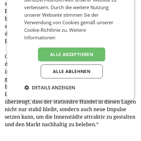
steigern. Insgesamt zeigt sich der österreichische
verbessern. Durch die weitere Nutzung
Einzelhandelsmarkt weiterhin anpassungsfähig und
unserer Webseite stimmen Sie der
bereit, sich den aktuellen Herausforderungen zu
Verwendung von Cookies gemäß unserer
stellen. Die Expansionspläne und Neuentwicklungen
Cookie-Richtlinie zu.
Weitere
deuten auf eine positive Entwicklung des stationären
Informationen
Einzelhandels in den kommenden Jahren hin.
ALLE AKZEPTIEREN
Geschäftsführer Eugen Otto fasst zusammen: „Trotz
der wirtschaftlichen Herausforderungen sehen wir
im österreichischen Einzelhandelsmarkt weiterhin
ALLE ABLEHNEN
großes Potenzial. Besonders die Spitzenlagen Wiens
bieten weiterhin eine attraktive Basis für
DETAILS ANZEIGEN
Luxusmarken und innovative Konzepte. Wir sind
überzeugt, dass der stationäre Handel in diesen Lagen
nicht nur stabil bleibt, sondern auch neue Impulse
setzen kann, um die Innenstädte attraktiv zu gestalten
und den Markt nachhaltig zu beleben.“