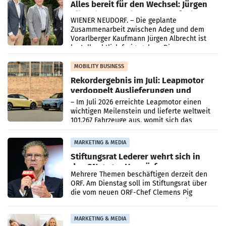
Alles bereit für den Wechsel: Jürgen
Albrecht setzt ab 1.1.2027 auf Adeg
WIENER NEUDORF. – Die geplante
Zusammenarbeit zwischen Adeg und dem
Vorarlberger Kaufmann Jürgen Albrecht ist
kartellrechtlich freigegeben: Die
Bundeswettbewerbsbehörde und der
Bundeskartellanwalt
MOBILITY BUSINESS
Rekordergebnis im Juli: Leapmotor
verdoppelt Auslieferungen und
überschreitet die 100.000er-Marke
– Im Juli 2026 erreichte Leapmotor einen
wichtigen Meilenstein und lieferte weltweit
101.267 Fahrzeuge aus, womit sich das
Ergebnis gegenüber Juli 2025 mehr als
verdoppelte (+102
MARKETING & MEDIA
Stiftungsrat Lederer wehrt sich in
den SN gegen Vorwürfe
Mehrere Themen beschäftigen derzeit den
ORF. Am Dienstag soll im Stiftungsrat über
die vom neuen ORF-Chef Clemens Pig
vorgeschlagenen Besetzungen für die
Direktionen abgestimmt werden.
MARKETING & MEDIA