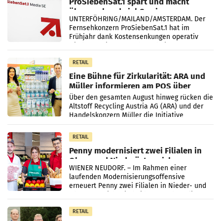
ProSiebenSat.1 spart und macht
überraschend viel Gewinn
UNTERFÖHRING/MAILAND/AMSTERDAM. Der
Fernsehkonzern ProSiebenSat.1 hat im
Frühjahr dank Kostensenkungen operativ
wieder Gewinn gemacht und die
Markterwartung deutlich übertroffen.
RETAIL
Eine Bühne für Zirkularität: ARA und
Müller informieren am POS über
Kreislauffähigkeit
Über den gesamten August hinweg rücken die
Altstoff Recycling Austria AG (ARA) und der
Handelskonzern Müller die Initiative
„Kreislauf-Helden“ in allen österreichischen
Müller-Filialen
RETAIL
Penny modernisiert zwei Filialen in
Ober- und Niederösterreich
WIENER NEUDORF. – Im Rahmen einer
laufenden Modernisierungsoffensive
erneuert Penny zwei Filialen in Nieder- und
Oberösterreich. Die beiden Standorte liegen
in Haag sowie im rund
RETAIL