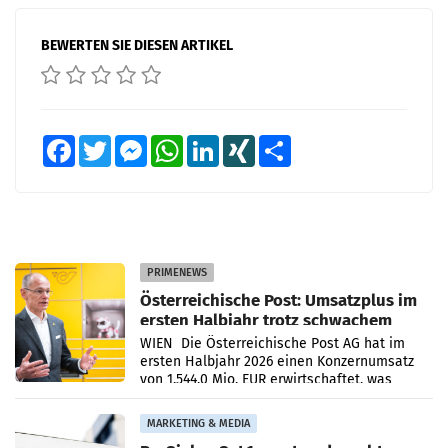
BEWERTEN SIE DIESEN ARTIKEL
Facebook
Twitter
Messenger
WhatsApp
LinkedIn
XING
Teilen
PRIMENEWS
Österreichische Post: Umsatzplus im
ersten Halbjahr trotz schwachem
Briefgeschäft
WIEN Die Österreichische Post AG hat im
ersten Halbjahr 2026 einen Konzernumsatz
von 1.544,0 Mio. EUR erwirtschaftet, was
einem Plus von 3,8 Prozent gegenüber dem
Vergleichszeitraum
MARKETING & MEDIA