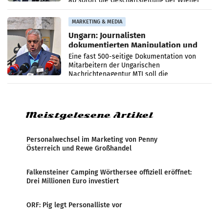
ab sofort die Geschäftsleitung der Wiener
PR-Agentur an der Seite von Josef Kalina und
Anna Kalina-Mahr.
MARKETING & MEDIA
Ungarn: Journalisten
dokumentierten Manipulation und
Zensur
Eine fast 500-seitige Dokumentation von
Mitarbeitern der Ungarischen
Nachrichtenagentur MTI soll die
systematische Nachrichten-Manipulation und
Zensur bei der Agentur während der Zeit
Meistgelesene Artikel
Personalwechsel im Marketing von Penny
Österreich und Rewe Großhandel
Falkensteiner Camping Wörthersee offiziell eröffnet:
Drei Millionen Euro investiert
ORF: Pig legt Personalliste vor