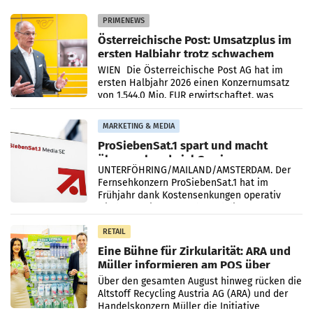
PRIMENEWS
Österreichische Post: Umsatzplus im
ersten Halbjahr trotz schwachem
Briefgeschäft
WIEN Die Österreichische Post AG hat im
ersten Halbjahr 2026 einen Konzernumsatz
von 1.544,0 Mio. EUR erwirtschaftet, was
einem Plus von 3,8 Prozent gegenüber dem
Vergleichszeitraum
MARKETING & MEDIA
ProSiebenSat.1 spart und macht
überraschend viel Gewinn
UNTERFÖHRING/MAILAND/AMSTERDAM. Der
Fernsehkonzern ProSiebenSat.1 hat im
Frühjahr dank Kostensenkungen operativ
wieder Gewinn gemacht und die
Markterwartung deutlich übertroffen.
RETAIL
Eine Bühne für Zirkularität: ARA und
Müller informieren am POS über
Kreislauffähigkeit
Über den gesamten August hinweg rücken die
Altstoff Recycling Austria AG (ARA) und der
Handelskonzern Müller die Initiative