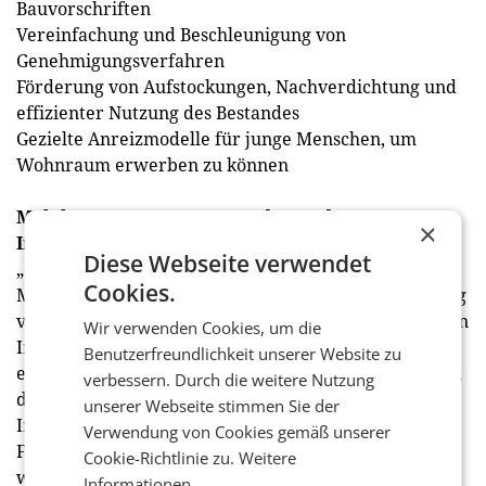
Bauvorschriften
Vereinfachung und Beschleunigung von
Genehmigungsverfahren
Förderung von Aufstockungen, Nachverdichtung und
effizienter Nutzung des Bestandes
Gezielte Anreizmodelle für junge Menschen, um
Wohnraum erwerben zu können
Mobilisierung von Leerständen und
×
Industriebrachen
Diese Webseite verwendet
„Ein besonders wirksamer Ansatz ist die aktive
Cookies.
Mobilisierung bestehender Flächen, etwa die Nutzung
von Leerständen in Ortskernen, die Reaktivierung von
Wir verwenden Cookies, um die
Industriebrachen sowie die pro-aktive Förderung
Benutzerfreundlichkeit unserer Website zu
einer nachhaltigen Nachverdichtung. Hierfür müssen
verbessern. Durch die weitere Nutzung
die Rahmenbedingungen – von neuen
unserer Webseite stimmen Sie der
Investitionsanreizen bis hin zu Raumordnung sowie
Verwendung von Cookies gemäß unserer
Flächenwidmungen – in den Blick genommen
Cookie-Richtlinie zu.
Weitere
werden“, ist Katharina Sigl, Geschäftsführerin des
Informationen