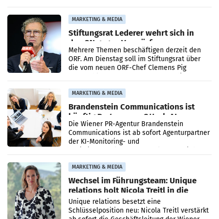
Ergebnis gegenüber Juli 2025 mehr als
verdoppelte (+102
MARKETING & MEDIA
Stiftungsrat Lederer wehrt sich in
den SN gegen Vorwürfe
Mehrere Themen beschäftigen derzeit den
ORF. Am Dienstag soll im Stiftungsrat über
die vom neuen ORF-Chef Clemens Pig
vorgeschlagenen Besetzungen für die
Direktionen abgestimmt werden.
MARKETING & MEDIA
Brandenstein Communications ist
künftig Partner von OtterlyAI
Die Wiener PR-Agentur Brandenstein
Communications ist ab sofort Agenturpartner
der KI-Monitoring- und
Optimierungsplattform OtterlyAI. Damit baut
die Agentur ihr Leistungsportfolio
MARKETING & MEDIA
Wechsel im Führungsteam: Unique
relations holt Nicola Treitl in die
Geschäftsleitung
Unique relations besetzt eine
Schlüsselposition neu: Nicola Treitl verstärkt