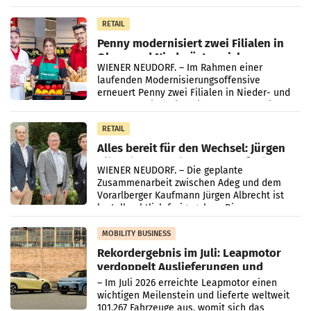
„Kreislauf-Helden“ in allen österreichischen
Müller-Filialen
RETAIL
Penny modernisiert zwei Filialen in
Ober- und Niederösterreich
WIENER NEUDORF. – Im Rahmen einer
laufenden Modernisierungsoffensive
erneuert Penny zwei Filialen in Nieder- und
Oberösterreich. Die beiden Standorte liegen
in Haag sowie im rund
RETAIL
Alles bereit für den Wechsel: Jürgen
Albrecht setzt ab 1.1.2027 auf Adeg
WIENER NEUDORF. – Die geplante
Zusammenarbeit zwischen Adeg und dem
Vorarlberger Kaufmann Jürgen Albrecht ist
kartellrechtlich freigegeben: Die
Bundeswettbewerbsbehörde und der
Bundeskartellanwalt
MOBILITY BUSINESS
Rekordergebnis im Juli: Leapmotor
verdoppelt Auslieferungen und
überschreitet die 100.000er-Marke
– Im Juli 2026 erreichte Leapmotor einen
wichtigen Meilenstein und lieferte weltweit
101.267 Fahrzeuge aus, womit sich das