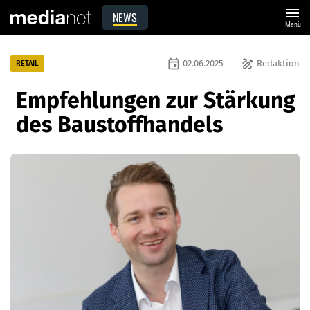
menu
NEWS
Menü
event
draw
02.06.2025
Redaktion
RETAIL
Empfehlungen zur Stärkung
des Baustoffhandels