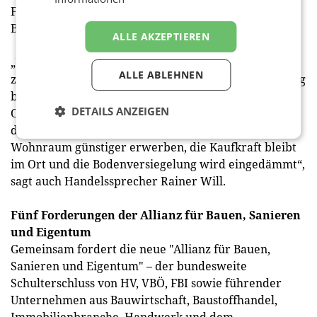
Forschungsverbands der österreichischen
Baustoffindustrie (FBI), überzeugt.
ALLE AKZEPTIEREN
„Von der Schaffung neuen Wohnraums ohne
ALLE ABLEHNEN
zusätzlichen Bodenverbrauch durch die Mobilisierung
bestehender Flächen profitieren letztlich alle: Unsere
DETAILS ANZEIGEN
Ortszentren werden belebt, der Leerstand und somit
die Abwanderung reduziert, junge Menschen können
Wohnraum günstiger erwerben, die Kaufkraft bleibt
im Ort und die Bodenversiegelung wird eingedämmt“,
sagt auch Handelssprecher Rainer Will.
Fünf Forderungen der Allianz für Bauen, Sanieren
und Eigentum
Gemeinsam fordert die neue "Allianz für Bauen,
Sanieren und Eigentum" – der bundesweite
Schulterschluss von HV, VBÖ, FBI sowie führender
Unternehmen aus Bauwirtschaft, Baustoffhandel,