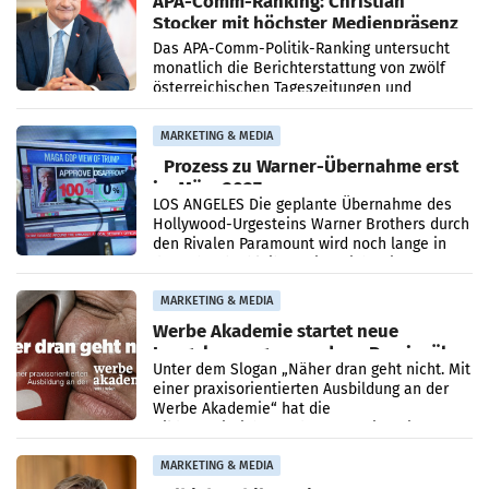
APA-Comm-Ranking: Christian
Stocker mit höchster Medienpräsenz
im Juli
Das APA-Comm-Politik-Ranking untersucht
monatlich die Berichterstattung von zwölf
österreichischen Tageszeitungen und
analysiert, welche Politikerinnen und
Politiker Österreichs die
MARKETING & MEDIA
Prozess zu Warner-Übernahme erst
im März 2027
LOS ANGELES Die geplante Übernahme des
Hollywood-Urgesteins Warner Brothers durch
den Rivalen Paramount wird noch lange in
der Schwebe bleiben. Eine Richterin setzte
den Prozess zu
MARKETING & MEDIA
Werbe Akademie startet neue
Imagekampagne rund um Praxisnähe
Unter dem Slogan „Näher dran geht nicht. Mit
einer praxisorientierten Ausbildung an der
Werbe Akademie“ hat die
Bildungseinrichtung des WIFI Wien eine neue
Imagekampagne gestartet.
MARKETING & MEDIA