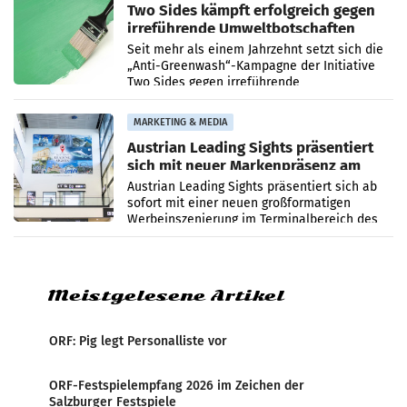
Two Sides kämpft erfolgreich gegen
irreführende Umweltbotschaften
beim Papiereinsatz
Seit mehr als einem Jahrzehnt setzt sich die
„Anti-Greenwash“-Kampagne der Initiative
Two Sides gegen irreführende
Umweltaussagen bei Papierkommunikation
und papierbasierten Verpackungen
MARKETING & MEDIA
Austrian Leading Sights präsentiert
sich mit neuer Markenpräsenz am
Flughafen Wien
Austrian Leading Sights präsentiert sich ab
sofort mit einer neuen großformatigen
Werbeinszenierung im Terminalbereich des
Flughafen Wien. Die Präsenz befindet sich im
Verbindungsbereich
Meistgelesene Artikel
ORF: Pig legt Personalliste vor
ORF-Festspielempfang 2026 im Zeichen der
Salzburger Festspiele