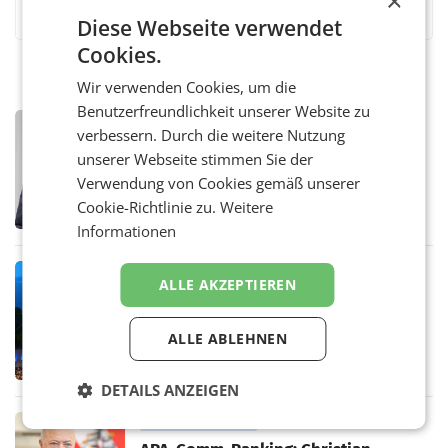
×
Diese Webseite verwendet
Cookies.
Wir verwenden Cookies, um die
Benutzerfreundlichkeit unserer Website zu
PRIMENEWS
verbessern. Durch die weitere Nutzung
ORF III: Peter Schöber abberufen und
unserer Webseite stimmen Sie der
beurlaubt
Verwendung von Cookies gemäß unserer
WIEN ORF-III-Co-Geschäftsführer Peter
Schöber ist wegen Compliance-Vorwürfen
Cookie-Richtlinie zu.
Weitere
abberufen und beurlaubt worden. Der ORF
Informationen
bestätigte gegenüber der APA entsprechende
Medienberichte.
MARKETING & MEDIA
ALLE AKZEPTIEREN
ORF-Kulturmatinee widmet sich 20
Jahren Grafenegg Festival und Peter
Simonischek
ALLE ABLEHNEN
Am Sonntag, dem 9. August 2026, begleitet
Lillian Moschen das Publikum ab 9.05 Uhr
durch die ORF-„Kulturmatinee“. Die Sendung
DETAILS ANZEIGEN
startet mit der Dokumentation „20 Jahre
Grafenegg
MARKETING & MEDIA