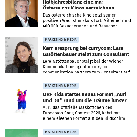
Halbjahresbilanz cine.ma:
Österreichs Kinos verzeichnen
400.000 Besucher mehr
Das österreichische Kino setzt seinen
positiven Wachstumskurs fort. Mit einer rund
400.000 Besucherinnen und Besucher
höheren Nettoreichweite im ersten Halbjahr
2026 gegenüber dem
MARKETING & MEDIA
Karrieresprung bei currycom: Lara
Gstöttenbauer steigt zum Consultant
auf
Lara Gstöttenbauer steigt bei der Wiener
Kommunikationsagentur currycom
communication partners zum Consultant auf.
Die 27-jährige Beraterin betreut Kundinnen
und Kunden in den Bereichen
MARKETING & MEDIA
ORF Kids startet neues Format „Auri
und Du“ rund um die Träume junger
Menschen
Auri, das offizielle Maskottchen des
Eurovision Song Contest 2026, kehrt mit
einem eigenen Format auf den Bildschirm
zurück. In der neuen Sendung „Auri und Du“
bei ORF Kids steht
MARKETING & MEDIA