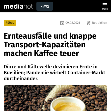
menu
NEWS
Menü
event
draw
09.08.2021
Redaktion
RETAIL
Ernteausfälle und knappe
Transport-Kapazitäten
machen Kaffee teuer
Dürre und Kältewelle dezimieren Ernte in
Brasilien; Pandemie wirbelt Container-Markt
durcheinander.