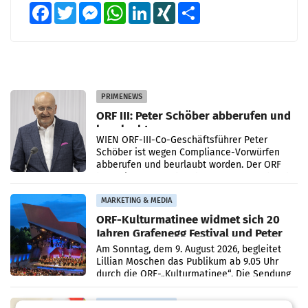
Facebook
Twitter
Messenger
WhatsApp
LinkedIn
XING
Teilen
PRIMENEWS
ORF III: Peter Schöber abberufen und
beurlaubt
WIEN ORF-III-Co-Geschäftsführer Peter
Schöber ist wegen Compliance-Vorwürfen
abberufen und beurlaubt worden. Der ORF
bestätigte gegenüber der APA entsprechende
Medienberichte.
MARKETING & MEDIA
ORF-Kulturmatinee widmet sich 20
Jahren Grafenegg Festival und Peter
Simonischek
Am Sonntag, dem 9. August 2026, begleitet
Lillian Moschen das Publikum ab 9.05 Uhr
durch die ORF-„Kulturmatinee“. Die Sendung
startet mit der Dokumentation „20 Jahre
Grafenegg
MARKETING & MEDIA