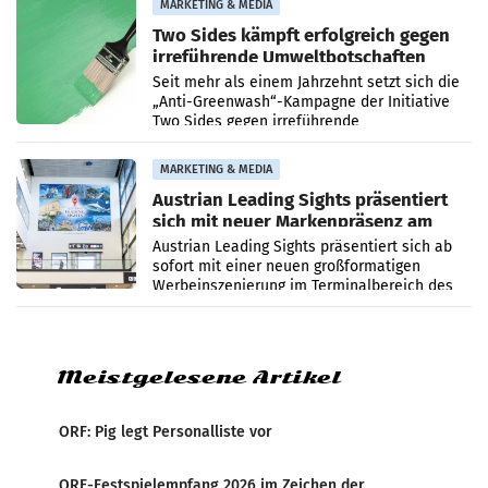
MARKETING & MEDIA
Two Sides kämpft erfolgreich gegen
irreführende Umweltbotschaften
beim Papiereinsatz
Seit mehr als einem Jahrzehnt setzt sich die
„Anti-Greenwash“-Kampagne der Initiative
Two Sides gegen irreführende
Umweltaussagen bei Papierkommunikation
und papierbasierten Verpackungen
MARKETING & MEDIA
Austrian Leading Sights präsentiert
sich mit neuer Markenpräsenz am
Flughafen Wien
Austrian Leading Sights präsentiert sich ab
sofort mit einer neuen großformatigen
Werbeinszenierung im Terminalbereich des
Flughafen Wien. Die Präsenz befindet sich im
Verbindungsbereich
Meistgelesene Artikel
ORF: Pig legt Personalliste vor
ORF-Festspielempfang 2026 im Zeichen der