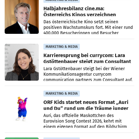
Halbjahresbilanz cine.ma:
Österreichs Kinos verzeichnen
400.000 Besucher mehr
Das österreichische Kino setzt seinen
positiven Wachstumskurs fort. Mit einer rund
400.000 Besucherinnen und Besucher
höheren Nettoreichweite im ersten Halbjahr
2026 gegenüber dem
MARKETING & MEDIA
Karrieresprung bei currycom: Lara
Gstöttenbauer steigt zum Consultant
auf
Lara Gstöttenbauer steigt bei der Wiener
Kommunikationsagentur currycom
communication partners zum Consultant auf.
Die 27-jährige Beraterin betreut Kundinnen
und Kunden in den Bereichen
MARKETING & MEDIA
ORF Kids startet neues Format „Auri
und Du“ rund um die Träume junger
Menschen
Auri, das offizielle Maskottchen des
Eurovision Song Contest 2026, kehrt mit
einem eigenen Format auf den Bildschirm
zurück. In der neuen Sendung „Auri und Du“
bei ORF Kids steht