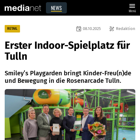
menu
NEWS
Menü
event
draw
08.10.2025
Redaktion
RETAIL
Erster Indoor-Spielplatz für
Tulln
Smiley’s Playgarden bringt Kinder-Freu(n)de
und Bewegung in die Rosenarcade Tulln.