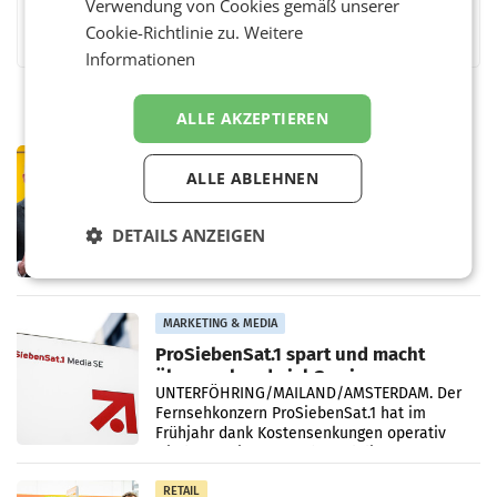
Verwendung von Cookies gemäß unserer
Facebook
Twitter
Messenger
WhatsApp
LinkedIn
XING
Teilen
Cookie-Richtlinie zu.
Weitere
Informationen
ALLE AKZEPTIEREN
PRIMENEWS
ALLE ABLEHNEN
Österreichische Post: Umsatzplus im
ersten Halbjahr trotz schwachem
Briefgeschäft
DETAILS ANZEIGEN
WIEN Die Österreichische Post AG hat im
ersten Halbjahr 2026 einen Konzernumsatz
von 1.544,0 Mio. EUR erwirtschaftet, was
einem Plus von 3,8 Prozent gegenüber dem
Vergleichszeitraum
MARKETING & MEDIA
ProSiebenSat.1 spart und macht
überraschend viel Gewinn
UNTERFÖHRING/MAILAND/AMSTERDAM. Der
Fernsehkonzern ProSiebenSat.1 hat im
Frühjahr dank Kostensenkungen operativ
wieder Gewinn gemacht und die
Markterwartung deutlich übertroffen.
RETAIL