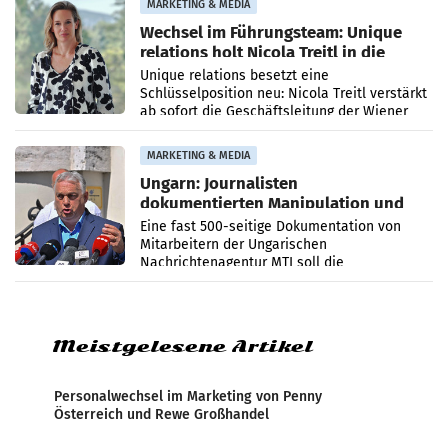
MARKETING & MEDIA
Wechsel im Führungsteam: Unique
relations holt Nicola Treitl in die
Geschäftsleitung
Unique relations besetzt eine
Schlüsselposition neu: Nicola Treitl verstärkt
ab sofort die Geschäftsleitung der Wiener
PR-Agentur an der Seite von Josef Kalina und
Anna Kalina-Mahr.
MARKETING & MEDIA
Ungarn: Journalisten
dokumentierten Manipulation und
Zensur
Eine fast 500-seitige Dokumentation von
Mitarbeitern der Ungarischen
Nachrichtenagentur MTI soll die
systematische Nachrichten-Manipulation und
Zensur bei der Agentur während der Zeit
Meistgelesene Artikel
Personalwechsel im Marketing von Penny
Österreich und Rewe Großhandel