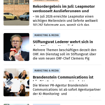
Rekordergebnis im Juli: Leapmotor
verdoppelt Auslieferungen und
überschreitet die 100.000er-Marke
– Im Juli 2026 erreichte Leapmotor einen
wichtigen Meilenstein und lieferte weltweit
101.267 Fahrzeuge aus, womit sich das
Ergebnis gegenüber Juli 2025 mehr als
verdoppelte (+102
MARKETING & MEDIA
Stiftungsrat Lederer wehrt sich in
den SN gegen Vorwürfe
Mehrere Themen beschäftigen derzeit den
ORF. Am Dienstag soll im Stiftungsrat über
die vom neuen ORF-Chef Clemens Pig
vorgeschlagenen Besetzungen für die
Direktionen abgestimmt werden.
MARKETING & MEDIA
Brandenstein Communications ist
künftig Partner von OtterlyAI
Die Wiener PR-Agentur Brandenstein
Communications ist ab sofort Agenturpartner
der KI-Monitoring- und
Optimierungsplattform OtterlyAI. Damit baut
die Agentur ihr Leistungsportfolio