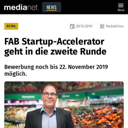
menu
NEWS
Menü
event
draw
28.10.2019
Redaktion
RETAIL
FAB Startup-Accelerator
geht in die zweite Runde
Bewerbung noch bis 22. November 2019
möglich.