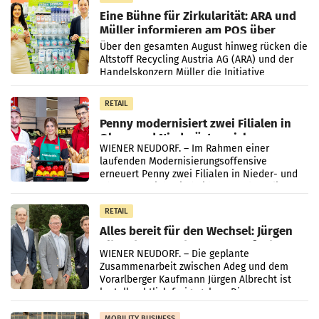
Eine Bühne für Zirkularität: ARA und
Müller informieren am POS über
Kreislauffähigkeit
Über den gesamten August hinweg rücken die
Altstoff Recycling Austria AG (ARA) und der
Handelskonzern Müller die Initiative
„Kreislauf-Helden“ in allen österreichischen
Müller-Filialen
RETAIL
Penny modernisiert zwei Filialen in
Ober- und Niederösterreich
WIENER NEUDORF. – Im Rahmen einer
laufenden Modernisierungsoffensive
erneuert Penny zwei Filialen in Nieder- und
Oberösterreich. Die beiden Standorte liegen
in Haag sowie im rund
RETAIL
Alles bereit für den Wechsel: Jürgen
Albrecht setzt ab 1.1.2027 auf Adeg
WIENER NEUDORF. – Die geplante
Zusammenarbeit zwischen Adeg und dem
Vorarlberger Kaufmann Jürgen Albrecht ist
kartellrechtlich freigegeben: Die
Bundeswettbewerbsbehörde und der
Bundeskartellanwalt
MOBILITY BUSINESS