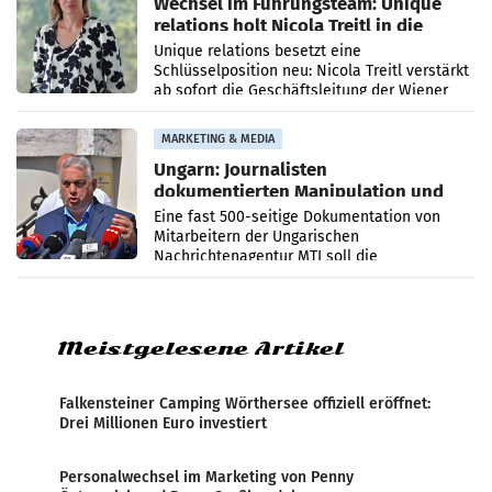
Wechsel im Führungsteam: Unique
relations holt Nicola Treitl in die
Geschäftsleitung
Unique relations besetzt eine
Schlüsselposition neu: Nicola Treitl verstärkt
ab sofort die Geschäftsleitung der Wiener
PR-Agentur an der Seite von Josef Kalina und
Anna Kalina-Mahr.
MARKETING & MEDIA
Ungarn: Journalisten
dokumentierten Manipulation und
Zensur
Eine fast 500-seitige Dokumentation von
Mitarbeitern der Ungarischen
Nachrichtenagentur MTI soll die
systematische Nachrichten-Manipulation und
Zensur bei der Agentur während der Zeit
Meistgelesene Artikel
Falkensteiner Camping Wörthersee offiziell eröffnet:
Drei Millionen Euro investiert
Personalwechsel im Marketing von Penny