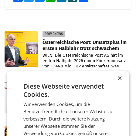
PRIMENEWS
Österreichische Post: Umsatzplus im
ersten Halbjahr trotz schwachem
Briefgeschäft
WIEN Die Österreichische Post AG hat im
ersten Halbjahr 2026 einen Konzernumsatz
von 1.544,0 Mio. EUR erwirtschaftet, was
einem Plus von 3,8 Prozent gegenüber dem
×
Vergleichszeitraum
MARKETING & MEDIA
Diese Webseite verwendet
ProSiebenSat.1 spart und macht
Cookies.
überraschend viel Gewinn
UNTERFÖHRING/MAILAND/AMSTERDAM. Der
Wir verwenden Cookies, um die
Fernsehkonzern ProSiebenSat.1 hat im
Frühjahr dank Kostensenkungen operativ
Benutzerfreundlichkeit unserer Website zu
wieder Gewinn gemacht und die
verbessern. Durch die weitere Nutzung
Markterwartung deutlich übertroffen.
unserer Webseite stimmen Sie der
RETAIL
Verwendung von Cookies gemäß unserer
Eine Bühne für Zirkularität: ARA und