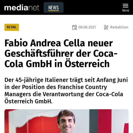
menu
NEWS
Menü
event
draw
08.06.2021
Redaktion
RETAIL
Fabio Andrea Cella neuer
Geschäftsführer der Coca-
Cola GmbH in Österreich
Der 45-jährige Italiener trägt seit Anfang Juni
in der Position des Franchise Country
Managers die Verantwortung der Coca-Cola
Österreich GmbH.