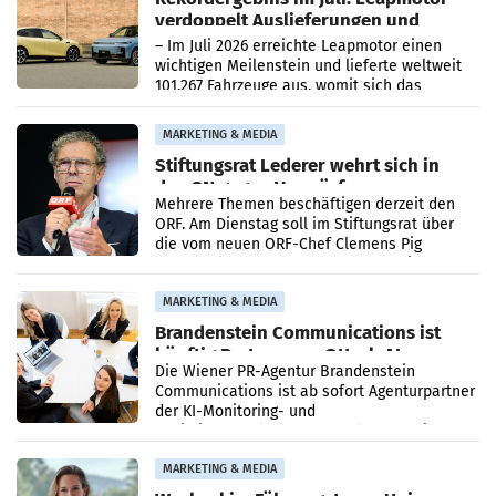
verdoppelt Auslieferungen und
überschreitet die 100.000er-Marke
– Im Juli 2026 erreichte Leapmotor einen
wichtigen Meilenstein und lieferte weltweit
101.267 Fahrzeuge aus, womit sich das
Ergebnis gegenüber Juli 2025 mehr als
verdoppelte (+102
MARKETING & MEDIA
Stiftungsrat Lederer wehrt sich in
den SN gegen Vorwürfe
Mehrere Themen beschäftigen derzeit den
ORF. Am Dienstag soll im Stiftungsrat über
die vom neuen ORF-Chef Clemens Pig
vorgeschlagenen Besetzungen für die
Direktionen abgestimmt werden.
MARKETING & MEDIA
Brandenstein Communications ist
künftig Partner von OtterlyAI
Die Wiener PR-Agentur Brandenstein
Communications ist ab sofort Agenturpartner
der KI-Monitoring- und
Optimierungsplattform OtterlyAI. Damit baut
die Agentur ihr Leistungsportfolio
MARKETING & MEDIA