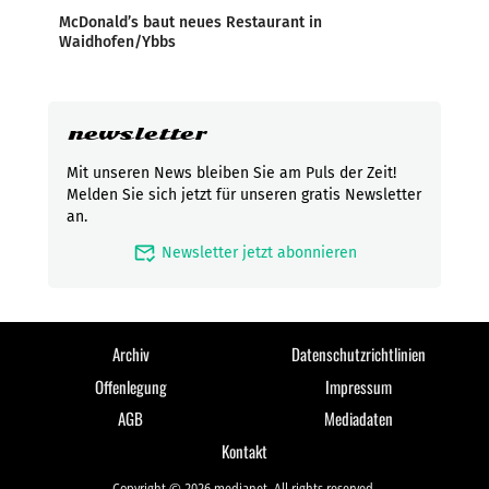
McDonald’s baut neues Restaurant in
Waidhofen/Ybbs
newsletter
Mit unseren News bleiben Sie am Puls der Zeit!
Melden Sie sich jetzt für unseren gratis Newsletter
an.
mark_email_read
Newsletter jetzt abonnieren
Archiv
Datenschutzrichtlinien
Offenlegung
Impressum
AGB
Mediadaten
Kontakt
Copyright © 2026 medianet. All rights reserved.