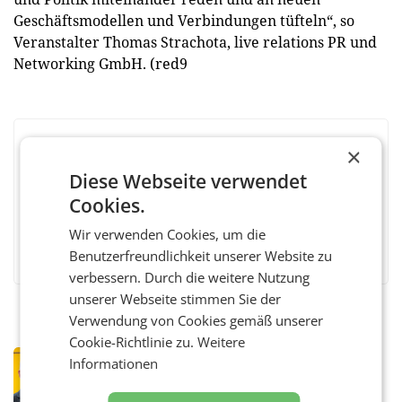
Geschäftsmodellen und Verbindungen tüfteln“, so
Veranstalter Thomas Strachota, live relations PR und
Networking GmbH. (red9
×
BEWERTEN SIE DIESEN ARTIKEL
Diese Webseite verwendet
Cookies.
Wir verwenden Cookies, um die
Facebook
Twitter
Messenger
WhatsApp
LinkedIn
XING
Teilen
Benutzerfreundlichkeit unserer Website zu
verbessern. Durch die weitere Nutzung
unserer Webseite stimmen Sie der
Verwendung von Cookies gemäß unserer
Cookie-Richtlinie zu.
Weitere
PRIMENEWS
Informationen
Österreichische Post: Umsatzplus im
ersten Halbjahr trotz schwachem