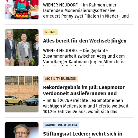
Ober- und Niederösterreich
WIENER NEUDORF. – Im Rahmen einer
laufenden Modernisierungsoffensive
erneuert Penny zwei Filialen in Nieder- und
Oberösterreich. Die beiden Standorte liegen
in Haag sowie im rund
RETAIL
Alles bereit für den Wechsel: Jürgen
Albrecht setzt ab 1.1.2027 auf Adeg
WIENER NEUDORF. – Die geplante
Zusammenarbeit zwischen Adeg und dem
Vorarlberger Kaufmann Jürgen Albrecht ist
kartellrechtlich freigegeben: Die
Bundeswettbewerbsbehörde und der
Bundeskartellanwalt
MOBILITY BUSINESS
Rekordergebnis im Juli: Leapmotor
verdoppelt Auslieferungen und
überschreitet die 100.000er-Marke
– Im Juli 2026 erreichte Leapmotor einen
wichtigen Meilenstein und lieferte weltweit
101.267 Fahrzeuge aus, womit sich das
Ergebnis gegenüber Juli 2025 mehr als
verdoppelte (+102
MARKETING & MEDIA
Stiftungsrat Lederer wehrt sich in