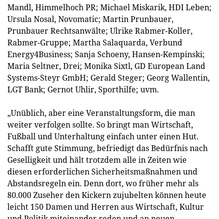
Mandl, Himmelhoch PR; Michael Miskarik, HDI Leben;
Ursula Nosal, Novomatic; Martin Prunbauer,
Prunbauer Rechtsanwälte; Ulrike Rabmer-Koller,
Rabmer-Gruppe; Martha Salaquarda, Verbund
Energy4Business; Sanja Schoeny, Hansen-Kempinski;
Maria Seltner, Drei; Monika Sixtl, GD European Land
Systems-Steyr GmbH; Gerald Steger; Georg Wallentin,
LGT Bank; Gernot Uhlir, Sporthilfe; uvm.
„Unüblich, aber eine Veranstaltungsform, die man
weiter verfolgen sollte. So bringt man Wirtschaft,
Fußball und Unterhaltung einfach unter einen Hut.
Schafft gute Stimmung, befriedigt das Bedürfnis nach
Geselligkeit und hält trotzdem alle in Zeiten wie
diesen erforderlichen Sicherheitsmaßnahmen und
Abstandsregeln ein. Denn dort, wo früher mehr als
80.000 Zuseher den Kickern zujubelten können heute
leicht 150 Damen und Herren aus Wirtschaft, Kultur
und Politik miteinander reden und an neuen