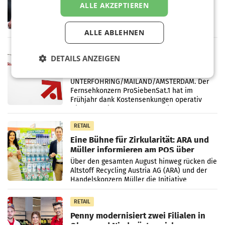
ALLE AKZEPTIEREN
Briefgeschäft
WIEN Die Österreichische Post AG hat im
ersten Halbjahr 2026 einen Konzernumsatz
von 1.544,0 Mio. EUR erwirtschaftet, was
ALLE ABLEHNEN
einem Plus von 3,8 Prozent gegenüber dem
Vergleichszeitraum
MARKETING & MEDIA
DETAILS ANZEIGEN
ProSiebenSat.1 spart und macht
überraschend viel Gewinn
UNTERFÖHRING/MAILAND/AMSTERDAM. Der
Fernsehkonzern ProSiebenSat.1 hat im
Frühjahr dank Kostensenkungen operativ
wieder Gewinn gemacht und die
Markterwartung deutlich übertroffen.
RETAIL
Eine Bühne für Zirkularität: ARA und
Müller informieren am POS über
Kreislauffähigkeit
Über den gesamten August hinweg rücken die
Altstoff Recycling Austria AG (ARA) und der
Handelskonzern Müller die Initiative
„Kreislauf-Helden“ in allen österreichischen
Müller-Filialen
RETAIL
Penny modernisiert zwei Filialen in