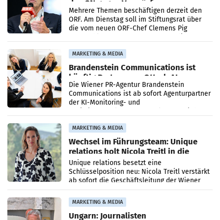
den SN gegen Vorwürfe
Mehrere Themen beschäftigen derzeit den
ORF. Am Dienstag soll im Stiftungsrat über
die vom neuen ORF-Chef Clemens Pig
vorgeschlagenen Besetzungen für die
Direktionen abgestimmt werden.
MARKETING & MEDIA
Brandenstein Communications ist
künftig Partner von OtterlyAI
Die Wiener PR-Agentur Brandenstein
Communications ist ab sofort Agenturpartner
der KI-Monitoring- und
Optimierungsplattform OtterlyAI. Damit baut
die Agentur ihr Leistungsportfolio
MARKETING & MEDIA
Wechsel im Führungsteam: Unique
relations holt Nicola Treitl in die
Geschäftsleitung
Unique relations besetzt eine
Schlüsselposition neu: Nicola Treitl verstärkt
ab sofort die Geschäftsleitung der Wiener
PR-Agentur an der Seite von Josef Kalina und
Anna Kalina-Mahr.
MARKETING & MEDIA
Ungarn: Journalisten