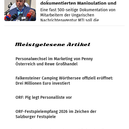
dokumentierten Manipulation und
Zensur
Eine fast 500-seitige Dokumentation von
Mitarbeitern der Ungarischen
Nachrichtenagentur MTI soll die
systematische Nachrichten-Manipulation und
Zensur bei der Agentur während der Zeit
Meistgelesene Artikel
Personalwechsel im Marketing von Penny
Österreich und Rewe Großhandel
Falkensteiner Camping Wörthersee offiziell eröffnet:
Drei Millionen Euro investiert
ORF: Pig legt Personalliste vor
ORF-Festspielempfang 2026 im Zeichen der
Salzburger Festspiele