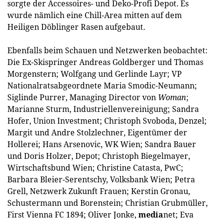
sorgte der Accessoires- und Deko-Profi Depot. Es
wurde nämlich eine Chill-Area mitten auf dem
Heiligen Döblinger Rasen aufgebaut.
Ebenfalls beim Schauen und Netzwerken beobachtet:
Die Ex-Skispringer Andreas Goldberger und Thomas
Morgenstern; Wolfgang und Gerlinde Layr; VP
Nationalratsabgeordnete Maria Smodic-Neumann;
Siglinde Purrer, Managing Director von
Woman
;
Marianne Sturm, Industriellenvereinigung; Sandra
Hofer, Union Investment; Christoph Svoboda, Denzel;
Margit und Andre Stolzlechner, Eigentümer der
Hollerei; Hans Arsenovic, WK Wien; Sandra Bauer
und Doris Holzer, Depot; Christoph Biegelmayer,
Wirtschaftsbund Wien; Christine Catasta, PwC;
Barbara Bleier-Serentschy, Volksbank Wien; Petra
Grell, Netzwerk Zukunft Frauen; Kerstin Gronau,
Schustermann und Borenstein; Christian Grubmüller,
First Vienna FC 1894; Oliver Jonke,
media
net; Eva