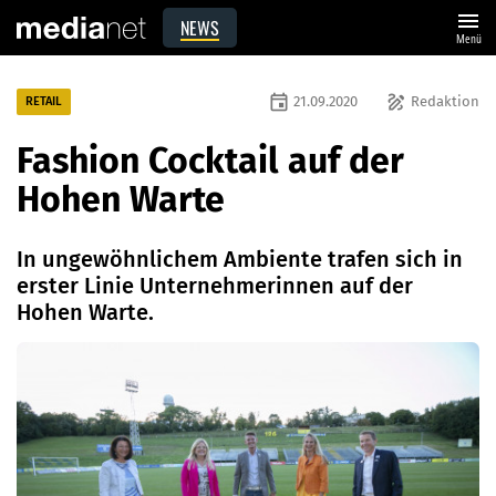
menu
NEWS
Menü
event
draw
21.09.2020
Redaktion
RETAIL
Fashion Cocktail auf der
Hohen Warte
In ungewöhnlichem Ambiente trafen sich in
erster Linie Unternehmerinnen auf der
Hohen Warte.