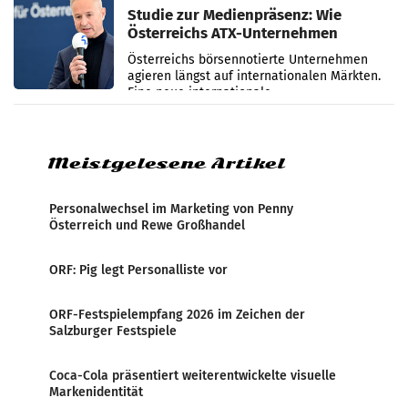
Studie zur Medienpräsenz: Wie
Österreichs ATX-Unternehmen
international wahrgenommen
Österreichs börsennotierte Unternehmen
werden
agieren längst auf internationalen Märkten.
Eine neue internationale
Medienresonanzanalyse untersucht die
weltweite Berichterstattung über
Meistgelesene Artikel
Personalwechsel im Marketing von Penny
Österreich und Rewe Großhandel
ORF: Pig legt Personalliste vor
ORF-Festspielempfang 2026 im Zeichen der
Salzburger Festspiele
Coca-Cola präsentiert weiterentwickelte visuelle
Markenidentität