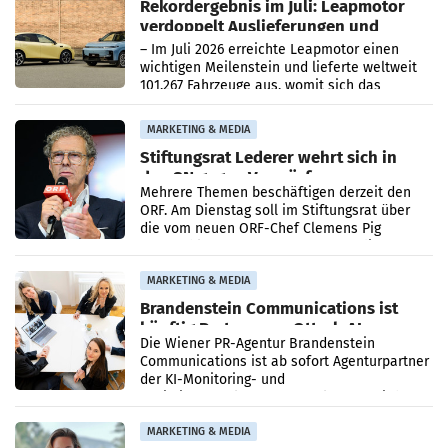
Rekordergebnis im Juli: Leapmotor
verdoppelt Auslieferungen und
überschreitet die 100.000er-Marke
– Im Juli 2026 erreichte Leapmotor einen
wichtigen Meilenstein und lieferte weltweit
101.267 Fahrzeuge aus, womit sich das
Ergebnis gegenüber Juli 2025 mehr als
verdoppelte (+102
MARKETING & MEDIA
Stiftungsrat Lederer wehrt sich in
den SN gegen Vorwürfe
Mehrere Themen beschäftigen derzeit den
ORF. Am Dienstag soll im Stiftungsrat über
die vom neuen ORF-Chef Clemens Pig
vorgeschlagenen Besetzungen für die
Direktionen abgestimmt werden.
MARKETING & MEDIA
Brandenstein Communications ist
künftig Partner von OtterlyAI
Die Wiener PR-Agentur Brandenstein
Communications ist ab sofort Agenturpartner
der KI-Monitoring- und
Optimierungsplattform OtterlyAI. Damit baut
die Agentur ihr Leistungsportfolio
MARKETING & MEDIA