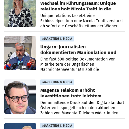
Wechsel im Führungsteam: Unique
relations holt Nicola Treitl in die
Geschäftsleitung
Unique relations besetzt eine
Schlüsselposition neu: Nicola Treitl verstärkt
ab sofort die Geschäftsleitung der Wiener
PR-Agentur an der Seite von Josef Kalina und
Anna Kalina-Mahr.
MARKETING & MEDIA
Ungarn: Journalisten
dokumentierten Manipulation und
Zensur
Eine fast 500-seitige Dokumentation von
Mitarbeitern der Ungarischen
Nachrichtenagentur MTI soll die
systematische Nachrichten-Manipulation und
Zensur bei der Agentur während der Zeit
MARKETING & MEDIA
Magenta Telekom erhöht
Investitionen trotz leichtem
Umsatzrückgang
Der anhaltende Druck auf den Digitalstandort
Österreich spiegelt sich in den aktuellen
Zahlen von Magenta Telekom wider. In den
ersten sechs Monaten des laufenden Jahres
verzeichnete
MARKETING & MEDIA