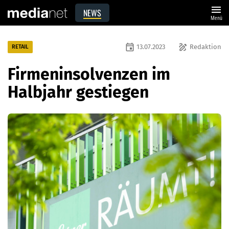
menu
NEWS
Menü
event
draw
13.07.2023
Redaktion
RETAIL
Firmeninsolvenzen im
Halbjahr gestiegen