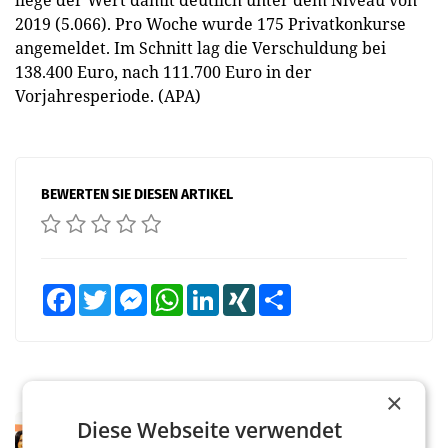
liege der Wert damit deutlich unter dem Niveau von
2019 (5.066). Pro Woche wurde 175 Privatkonkurse
angemeldet. Im Schnitt lag die Verschuldung bei
138.400 Euro, nach 111.700 Euro in der
Vorjahresperiode. (APA)
BEWERTEN SIE DIESEN ARTIKEL
Facebook
Twitter
Messenger
WhatsApp
LinkedIn
XING
Teilen
×
RETAIL
Diese Webseite verwendet