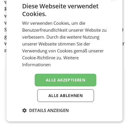
vermehrten Problemen bei der Kreditaufnahme und
Diese Webseite verwendet
Refinanzierung führen. Bleibt nunmehr abzuwarten,
Cookies.
wie die Kollektivvertragsverhandlungen im Herbst
verlaufen und ob Österreich in den Strudel der
Wir verwenden Cookies, um die
Stagflation (steigende Preise bei mäßiger Konjunktur)
Benutzerfreundlichkeit unserer Website zu
gerät. Eine Situation, die unseren
verbessern. Durch die weitere Nutzung
wirtschaftspolitischen Erfahrungsschatz in Europa vor
unserer Webseite stimmen Sie der
neue Herausforderungen stellen wird. (red)
Verwendung von Cookies gemäß unserer
Cookie-Richtlinie zu.
Weitere
Informationen
BEWERTEN SIE DIESEN ARTIKEL
ALLE AKZEPTIEREN
ALLE ABLEHNEN
Facebook
Twitter
Messenger
WhatsApp
LinkedIn
XING
Teilen
DETAILS ANZEIGEN