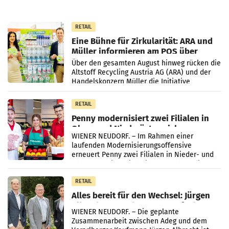
RETAIL
Eine Bühne für Zirkularität: ARA und
Müller informieren am POS über
Kreislauffähigkeit
Über den gesamten August hinweg rücken die
Altstoff Recycling Austria AG (ARA) und der
Handelskonzern Müller die Initiative
„Kreislauf-Helden“ in allen österreichischen
Müller-Filialen
RETAIL
Penny modernisiert zwei Filialen in
Ober- und Niederösterreich
WIENER NEUDORF. – Im Rahmen einer
laufenden Modernisierungsoffensive
erneuert Penny zwei Filialen in Nieder- und
Oberösterreich. Die beiden Standorte liegen
in Haag sowie im rund
RETAIL
Alles bereit für den Wechsel: Jürgen
Albrecht setzt ab 1.1.2027 auf Adeg
WIENER NEUDORF. – Die geplante
Zusammenarbeit zwischen Adeg und dem