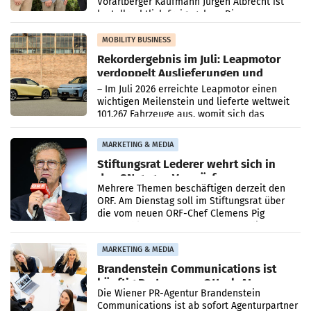
Vorarlberger Kaufmann Jürgen Albrecht ist
kartellrechtlich freigegeben: Die
Bundeswettbewerbsbehörde und der
Bundeskartellanwalt
MOBILITY BUSINESS
Rekordergebnis im Juli: Leapmotor
verdoppelt Auslieferungen und
überschreitet die 100.000er-Marke
– Im Juli 2026 erreichte Leapmotor einen
wichtigen Meilenstein und lieferte weltweit
101.267 Fahrzeuge aus, womit sich das
Ergebnis gegenüber Juli 2025 mehr als
verdoppelte (+102
MARKETING & MEDIA
Stiftungsrat Lederer wehrt sich in
den SN gegen Vorwürfe
Mehrere Themen beschäftigen derzeit den
ORF. Am Dienstag soll im Stiftungsrat über
die vom neuen ORF-Chef Clemens Pig
vorgeschlagenen Besetzungen für die
Direktionen abgestimmt werden.
MARKETING & MEDIA
Brandenstein Communications ist
künftig Partner von OtterlyAI
Die Wiener PR-Agentur Brandenstein
Communications ist ab sofort Agenturpartner