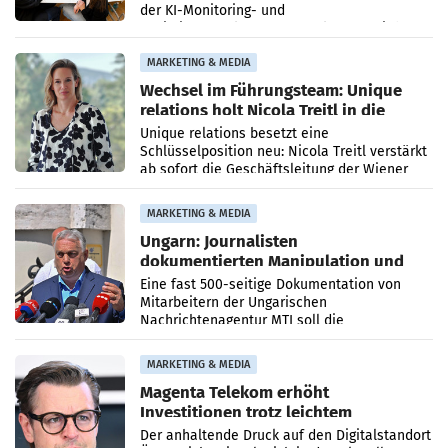
der KI-Monitoring- und
Optimierungsplattform OtterlyAI. Damit baut
die Agentur ihr Leistungsportfolio
MARKETING & MEDIA
Wechsel im Führungsteam: Unique
relations holt Nicola Treitl in die
Geschäftsleitung
Unique relations besetzt eine
Schlüsselposition neu: Nicola Treitl verstärkt
ab sofort die Geschäftsleitung der Wiener
PR-Agentur an der Seite von Josef Kalina und
Anna Kalina-Mahr.
MARKETING & MEDIA
Ungarn: Journalisten
dokumentierten Manipulation und
Zensur
Eine fast 500-seitige Dokumentation von
Mitarbeitern der Ungarischen
Nachrichtenagentur MTI soll die
systematische Nachrichten-Manipulation und
Zensur bei der Agentur während der Zeit
MARKETING & MEDIA
Magenta Telekom erhöht
Investitionen trotz leichtem
Umsatzrückgang
Der anhaltende Druck auf den Digitalstandort