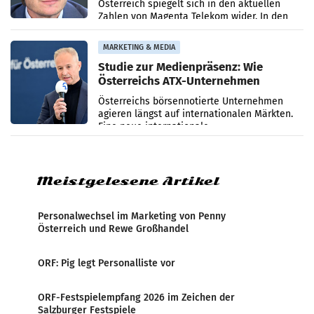
Österreich spiegelt sich in den aktuellen
Zahlen von Magenta Telekom wider. In den
ersten sechs Monaten des laufenden Jahres
verzeichnete
MARKETING & MEDIA
Studie zur Medienpräsenz: Wie
Österreichs ATX-Unternehmen
international wahrgenommen
Österreichs börsennotierte Unternehmen
werden
agieren längst auf internationalen Märkten.
Eine neue internationale
Medienresonanzanalyse untersucht die
weltweite Berichterstattung über
Meistgelesene Artikel
Personalwechsel im Marketing von Penny
Österreich und Rewe Großhandel
ORF: Pig legt Personalliste vor
ORF-Festspielempfang 2026 im Zeichen der
Salzburger Festspiele