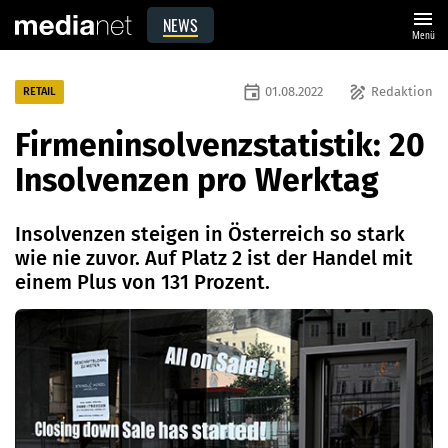
menu
NEWS
Menü
event
draw
01.08.2022
Redaktion
RETAIL
Firmeninsolvenzstatistik: 20
Insolvenzen pro Werktag
Insolvenzen steigen in Österreich so stark
wie nie zuvor. Auf Platz 2 ist der Handel mit
einem Plus von 131 Prozent.