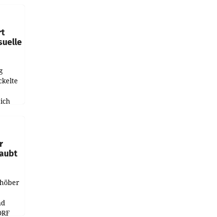
leich
rt
suelle
g
ckelte
ich
e
r
laubt
chöber
nd
ORF