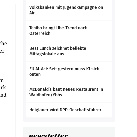
Volksbanken mit Jugendkampagne on
Air
Tchibo bringt Ube-Trend nach
Österreich
che
Best Lunch zeichnet beliebte
er
Mittagslokale aus
EU AI-Act: Seit gestern muss KI sich
outen
um
ark
McDonald’s baut neues Restaurant in
und
Waidhofen/Ybbs
Heiglauer wird DPD-Geschäftsführer
newsletter