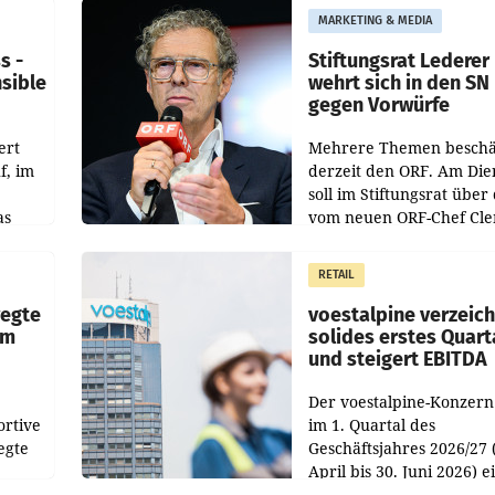
MARKETING & MEDIA
s -
Stiftungsrat Lederer
nsible
wehrt sich in den SN
gegen Vorwürfe
ert
Mehrere Themen beschä
f, im
derzeit den ORF. Am Die
soll im Stiftungsrat über 
as
vom neuen ORF-Chef Cl
chefs
Pig vorgeschlagenen
istian
Besetzungen für die
RETAIL
Direktionen abgestimmt
werden.
wegte
voestalpine verzeic
im
solides erstes Quart
und steigert EBITDA
Der voestalpine-Konzern
ortive
im 1. Quartal des
egte
Geschäftsjahres 2026/27 
April bis 30. Juni 2026) e
aten
solides Ergebnis erwirtsc