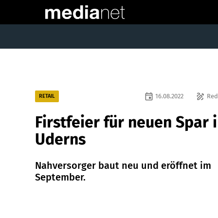
event
draw
16.08.2022
Red
RETAIL
Firstfeier für neuen Spar 
Uderns
Nahversorger baut neu und eröffnet im
September.