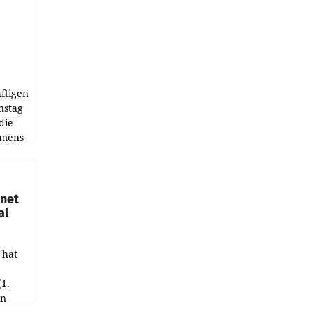
ftigen
nstag
die
emens
hnet
al
 hat
(1.
in
haftet.