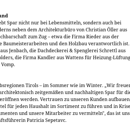
land
ebt Spar nicht nur bei Lebensmitteln, sondern auch bei
erns neben dem Architekturbüro von Christian Öller aus
chbarschaft zum Zug – etwa die Firma Rieder aus der
ie Baumeisterarbeiten und den Holzbau verantwortlich ist.
 aus Jenbach, die Dachdeckerei & Spenglerei Schrettl aus
olders, die Firma Kandler aus Wattens für Heizung-Lüftung
s Vomp.
aubsregionen Tirols – im Sommer wie im Winter. „Wir freue
n architektonisch zeitgemäßen und nachhaltigen Spar für di
te eröffnen werden. Vertrauen zu unseren Kunden aufbauen
tel für jeden Haushalt im Sortiment zu führen und in Kris
umenten und unsere Mitarbeiter zu vermitteln", das ist un
äftsführerin Patricia Sepetavc.