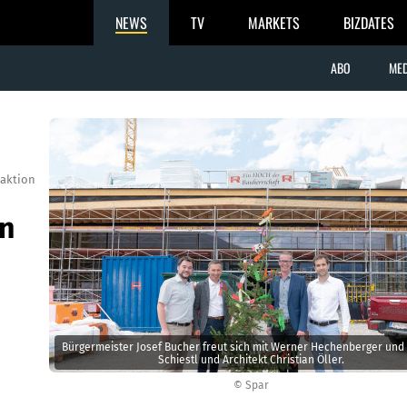
NEWS
TV
MARKETS
BIZDATES
ABO
MED
aktion
in
Bürgermeister Josef Bucher freut sich mit Werner Hechenberger und
Schiestl und Architekt Christian Öller.
© Spar