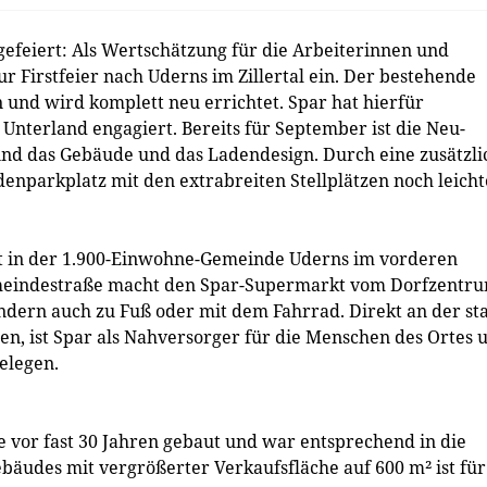
gefeiert: Als Wertschätzung für die Arbeiterinnen und
ur Firstfeier nach Uderns im Zillertal ein. Der bestehende
und wird komplett neu errichtet. Spar hat hierfür
Unterland engagiert. Bereits für September ist die Neu-
 sind das Gebäude und das Ladendesign. Durch eine zusätzli
enparkplatz mit den extrabreiten Stellplätzen noch leicht
kt in der 1.900-Einwohne-Gemeinde Uderns im vorderen
 Gemeindestraße macht den Spar-Supermarkt vom Dorfzentr
ndern auch zu Fuß oder mit dem Fahrrad. Direkt an der st
gen, ist Spar als Nahversorger für die Menschen des Ortes 
gelegen.
vor fast 30 Jahren gebaut und war entsprechend in die
äudes mit vergrößerter Verkaufsfläche auf 600 m² ist für