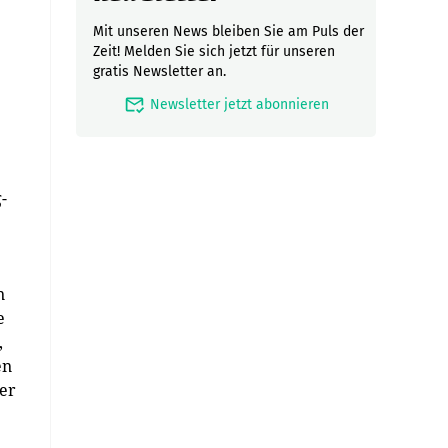
Mit unseren News bleiben Sie am Puls der
Zeit! Melden Sie sich jetzt für unseren
gratis Newsletter an.
mark_email_read
Newsletter jetzt abonnieren
-
n
e
,
en
ser