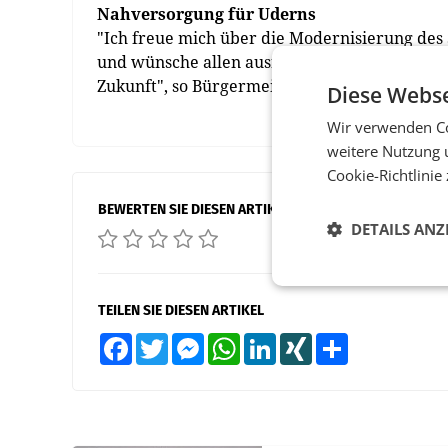
Nahversorgung für Uderns
"Ich freue mich über die Modernisierung des S
und wünsche allen ausführenden Firmen sowie
Zukunft", so Bürgermeister Josef Bucher. (red
Diese Webse
Wir verwenden Co
weitere Nutzung 
Cookie-Richtlinie
BEWERTEN SIE DIESEN ARTIKEL
DETAILS ANZ
TEILEN SIE DIESEN ARTIKEL
Facebook
Twitter
Messenger
WhatsApp
LinkedIn
XING
Teilen