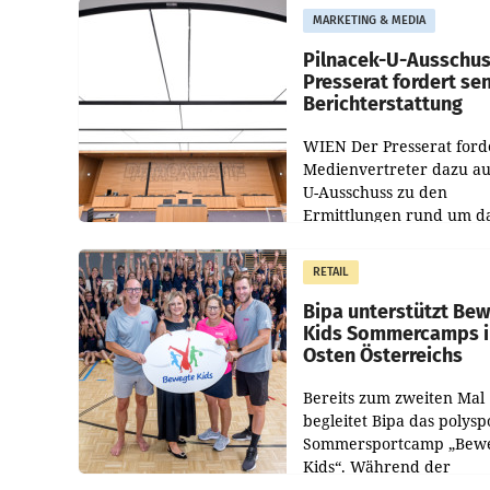
MARKETING & MEDIA
Pilnacek-U-Ausschus
Presserat fordert se
Berichterstattung
WIEN Der Presserat ford
Medienvertreter dazu au
U-Ausschuss zu den
Ermittlungen rund um d
Ableben des Ex-Sektions
im Justizministerium, Chr
RETAIL
Pilnacek, auf sensible
Bipa unterstützt Be
Kids Sommercamps 
Osten Österreichs
Bereits zum zweiten Mal
begleitet Bipa das polysp
Sommersportcamp „Bew
Kids“. Während der
Campwochen in den Mon