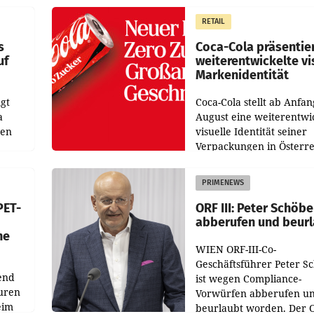
 das
Der Umsatz stieg im Verg
RETAIL
wie
zur Vorjahresperiode
s
Coca-Cola präsentie
uf
weiterentwickelte vi
Markenidentität
gt
Coca-Cola stellt ab Anfan
a
August eine weiterentwi
nen
visuelle Identität seiner
Verpackungen in Österre
 den
vor. Im Mittelpunkt des
ens
Redesigns stehen zentral
PRIMENEWS
ozent
Gestaltungselemente
PET-
ORF III: Peter Schöbe
abberufen und beur
he
WIEN ORF-III-Co-
Geschäftsführer Peter S
end
ist wegen Compliance-
uren
Vorwürfen abberufen u
eim
beurlaubt worden. Der 