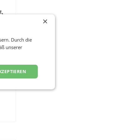
t,
×
sern. Durch die
äß unserer
KZEPTIEREN