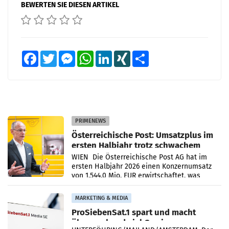
BEWERTEN SIE DIESEN ARTIKEL
Facebook
Twitter
Messenger
WhatsApp
LinkedIn
XING
Teilen
PRIMENEWS
Österreichische Post: Umsatzplus im
ersten Halbjahr trotz schwachem
Briefgeschäft
WIEN Die Österreichische Post AG hat im
ersten Halbjahr 2026 einen Konzernumsatz
von 1.544,0 Mio. EUR erwirtschaftet, was
einem Plus von 3,8 Prozent gegenüber dem
Vergleichszeitraum
MARKETING & MEDIA
ProSiebenSat.1 spart und macht
überraschend viel Gewinn