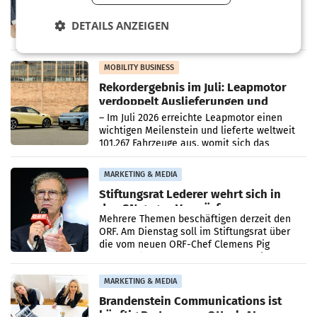
WIENER NEUDORF. – Die geplante
Zusammenarbeit zwischen Adeg und dem
DETAILS ANZEIGEN
Vorarlberger Kaufmann Jürgen Albrecht ist
kartellrechtlich freigegeben: Die
Bundeswettbewerbsbehörde und der
Bundeskartellanwalt
MOBILITY BUSINESS
Rekordergebnis im Juli: Leapmotor
verdoppelt Auslieferungen und
überschreitet die 100.000er-Marke
– Im Juli 2026 erreichte Leapmotor einen
wichtigen Meilenstein und lieferte weltweit
101.267 Fahrzeuge aus, womit sich das
Ergebnis gegenüber Juli 2025 mehr als
verdoppelte (+102
MARKETING & MEDIA
Stiftungsrat Lederer wehrt sich in
den SN gegen Vorwürfe
Mehrere Themen beschäftigen derzeit den
ORF. Am Dienstag soll im Stiftungsrat über
die vom neuen ORF-Chef Clemens Pig
vorgeschlagenen Besetzungen für die
Direktionen abgestimmt werden.
MARKETING & MEDIA
Brandenstein Communications ist
künftig Partner von OtterlyAI