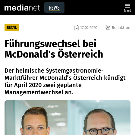
menu
NEWS
Menü
event
draw
17.02.2020
Redaktion
RETAIL
Führungswechsel bei
McDonald's Österreich
Der heimische Systemgastronomie-
Marktführer McDonald’s Österreich kündigt
für April 2020 zwei geplante
Managementwechsel an.