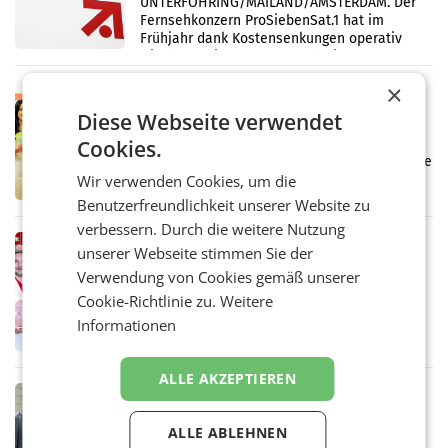
UNTERFÖHRING/MAILAND/AMSTERDAM. Der
Fernsehkonzern ProSiebenSat.1 hat im
Frühjahr dank Kostensenkungen operativ
wieder Gewinn gemacht und die
Markterwartung deutlich übertroffen.
×
RETAIL
Diese Webseite verwendet
Eine Bühne für Zirkularität: ARA und
Müller informieren am POS über
Cookies.
Kreislauffähigkeit
Über den gesamten August hinweg rücken die
Altstoff Recycling Austria AG (ARA) und der
Wir verwenden Cookies, um die
Handelskonzern Müller die Initiative
Benutzerfreundlichkeit unserer Website zu
„Kreislauf-Helden“ in allen österreichischen
verbessern. Durch die weitere Nutzung
Müller-Filialen
RETAIL
unserer Webseite stimmen Sie der
Penny modernisiert zwei Filialen in
Verwendung von Cookies gemäß unserer
Ober- und Niederösterreich
Cookie-Richtlinie zu.
Weitere
WIENER NEUDORF. – Im Rahmen einer
laufenden Modernisierungsoffensive
Informationen
erneuert Penny zwei Filialen in Nieder- und
Oberösterreich. Die beiden Standorte liegen
in Haag sowie im rund
ALLE AKZEPTIEREN
RETAIL
Alles bereit für den Wechsel: Jürgen
ALLE ABLEHNEN
Albrecht setzt ab 1.1.2027 auf Adeg