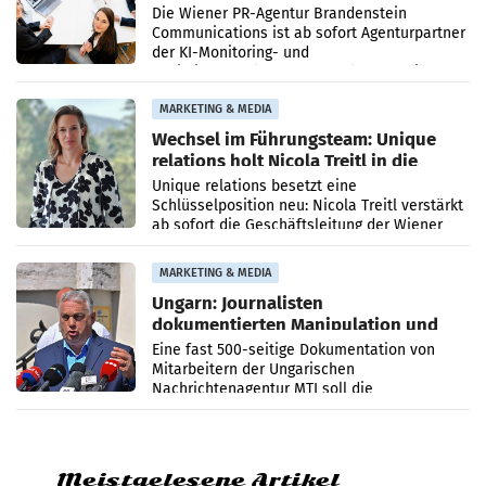
Die Wiener PR-Agentur Brandenstein
Communications ist ab sofort Agenturpartner
der KI-Monitoring- und
Optimierungsplattform OtterlyAI. Damit baut
die Agentur ihr Leistungsportfolio
MARKETING & MEDIA
Wechsel im Führungsteam: Unique
relations holt Nicola Treitl in die
Geschäftsleitung
Unique relations besetzt eine
Schlüsselposition neu: Nicola Treitl verstärkt
ab sofort die Geschäftsleitung der Wiener
PR-Agentur an der Seite von Josef Kalina und
Anna Kalina-Mahr.
MARKETING & MEDIA
Ungarn: Journalisten
dokumentierten Manipulation und
Zensur
Eine fast 500-seitige Dokumentation von
Mitarbeitern der Ungarischen
Nachrichtenagentur MTI soll die
systematische Nachrichten-Manipulation und
Zensur bei der Agentur während der Zeit
Meistgelesene Artikel