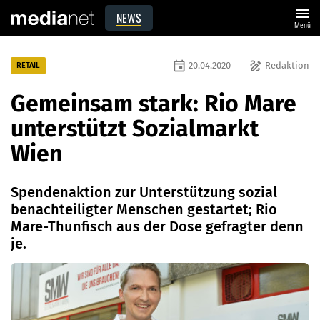
menu
NEWS
Menü
event
draw
20.04.2020
Redaktion
RETAIL
Gemeinsam stark: Rio Mare
unterstützt Sozialmarkt
Wien
Spendenaktion zur Unterstützung sozial
benachteiligter Menschen gestartet; Rio
Mare-Thunfisch aus der Dose gefragter denn
je.