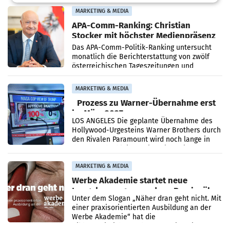
Grafenegg
MARKETING & MEDIA
APA-Comm-Ranking: Christian
Stocker mit höchster Medienpräsenz
im Juli
Das APA-Comm-Politik-Ranking untersucht
monatlich die Berichterstattung von zwölf
österreichischen Tageszeitungen und
analysiert, welche Politikerinnen und
Politiker Österreichs die
MARKETING & MEDIA
Prozess zu Warner-Übernahme erst
im März 2027
LOS ANGELES Die geplante Übernahme des
Hollywood-Urgesteins Warner Brothers durch
den Rivalen Paramount wird noch lange in
der Schwebe bleiben. Eine Richterin setzte
den Prozess zu
MARKETING & MEDIA
Werbe Akademie startet neue
Imagekampagne rund um Praxisnähe
Unter dem Slogan „Näher dran geht nicht. Mit
einer praxisorientierten Ausbildung an der
Werbe Akademie“ hat die
Bildungseinrichtung des WIFI Wien eine neue