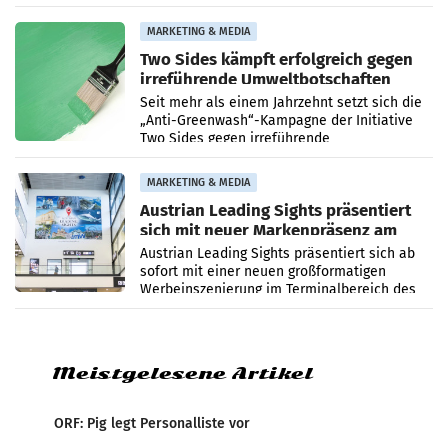
zurück. In der neuen Sendung „Auri und Du“
bei ORF Kids steht
MARKETING & MEDIA
Two Sides kämpft erfolgreich gegen
irreführende Umweltbotschaften
beim Papiereinsatz
Seit mehr als einem Jahrzehnt setzt sich die
„Anti-Greenwash“-Kampagne der Initiative
Two Sides gegen irreführende
Umweltaussagen bei Papierkommunikation
und papierbasierten Verpackungen
MARKETING & MEDIA
Austrian Leading Sights präsentiert
sich mit neuer Markenpräsenz am
Flughafen Wien
Austrian Leading Sights präsentiert sich ab
sofort mit einer neuen großformatigen
Werbeinszenierung im Terminalbereich des
Flughafen Wien. Die Präsenz befindet sich im
Verbindungsbereich
Meistgelesene Artikel
ORF: Pig legt Personalliste vor