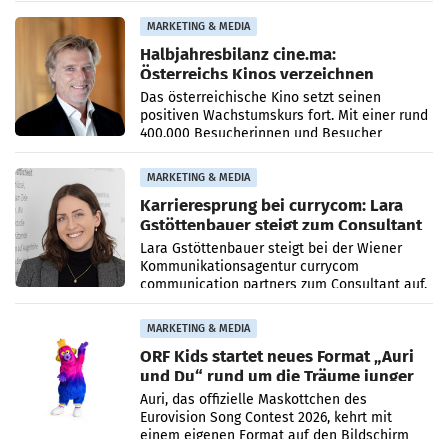
Imagekampagne gestartet.
MARKETING & MEDIA
Halbjahresbilanz cine.ma:
Österreichs Kinos verzeichnen
400.000 Besucher mehr
Das österreichische Kino setzt seinen
positiven Wachstumskurs fort. Mit einer rund
400.000 Besucherinnen und Besucher
höheren Nettoreichweite im ersten Halbjahr
2026 gegenüber dem
MARKETING & MEDIA
Karrieresprung bei currycom: Lara
Gstöttenbauer steigt zum Consultant
auf
Lara Gstöttenbauer steigt bei der Wiener
Kommunikationsagentur currycom
communication partners zum Consultant auf.
Die 27-jährige Beraterin betreut Kundinnen
und Kunden in den Bereichen
MARKETING & MEDIA
ORF Kids startet neues Format „Auri
und Du“ rund um die Träume junger
Menschen
Auri, das offizielle Maskottchen des
Eurovision Song Contest 2026, kehrt mit
einem eigenen Format auf den Bildschirm