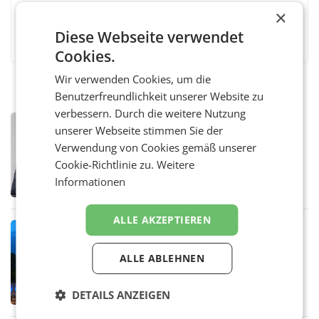
×
Facebook
Twitter
Messenger
WhatsApp
LinkedIn
XING
Teilen
Diese Webseite verwendet
Cookies.
Wir verwenden Cookies, um die
Benutzerfreundlichkeit unserer Website zu
verbessern. Durch die weitere Nutzung
PRIMENEWS
unserer Webseite stimmen Sie der
ORF III: Peter Schöber abberufen und
Verwendung von Cookies gemäß unserer
beurlaubt
Cookie-Richtlinie zu.
Weitere
WIEN ORF-III-Co-Geschäftsführer Peter
Schöber ist wegen Compliance-Vorwürfen
Informationen
abberufen und beurlaubt worden. Der ORF
bestätigte gegenüber der APA entsprechende
Medienberichte.
ALLE AKZEPTIEREN
MARKETING & MEDIA
ORF-Kulturmatinee widmet sich 20
ALLE ABLEHNEN
Jahren Grafenegg Festival und Peter
Simonischek
Am Sonntag, dem 9. August 2026, begleitet
Lillian Moschen das Publikum ab 9.05 Uhr
DETAILS ANZEIGEN
durch die ORF-„Kulturmatinee“. Die Sendung
startet mit der Dokumentation „20 Jahre