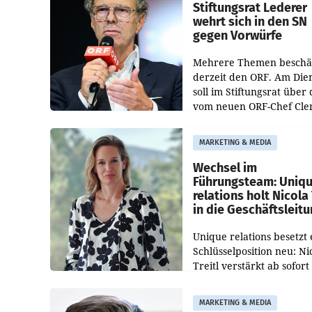
und der Bundeskartellan
Stiftungsrat Lederer
wehrt sich in den SN
gegen Vorwürfe
Mehrere Themen beschä
derzeit den ORF. Am Die
soll im Stiftungsrat über 
vom neuen ORF-Chef Cl
Pig vorgeschlagenen
Besetzungen für die
MARKETING & MEDIA
Direktionen abgestimmt
werden.
Wechsel im
Führungsteam: Uniq
relations holt Nicola 
in die Geschäftsleit
Unique relations besetzt 
Schlüsselposition neu: Ni
Treitl verstärkt ab sofort
Geschäftsleitung der Wi
PR-Agentur an der Seite 
MARKETING & MEDIA
Josef Kalina und Anna Ka