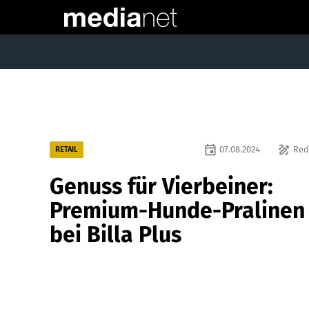
event
draw
07.08.2024
Red
RETAIL
Genuss für Vierbeiner:
Premium-Hunde-Pralinen
bei Billa Plus