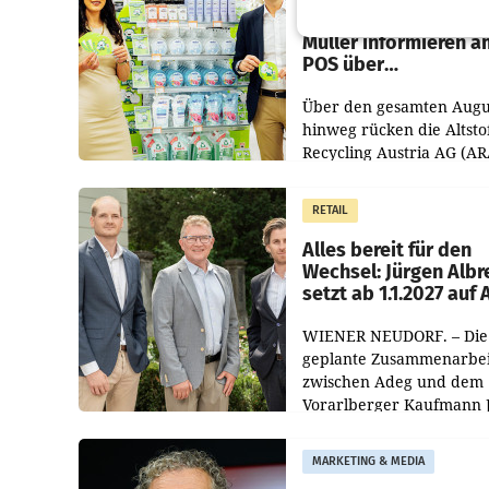
Zirkularität: ARA und
Müller informieren a
POS über
Kreislauffähigkeit
Über den gesamten Augu
hinweg rücken die Altsto
Recycling Austria AG (AR
und der Handelskonzern
Müller die Initiative „Krei
RETAIL
Helden“ in allen
österreichischen Müller-F
Alles bereit für den
Wechsel: Jürgen Albr
setzt ab 1.1.2027 auf
WIENER NEUDORF. – Die
geplante Zusammenarbei
zwischen Adeg und dem
Vorarlberger Kaufmann 
Albrecht ist kartellrechtl
freigegeben: Die
MARKETING & MEDIA
Bundeswettbewerbsbeh