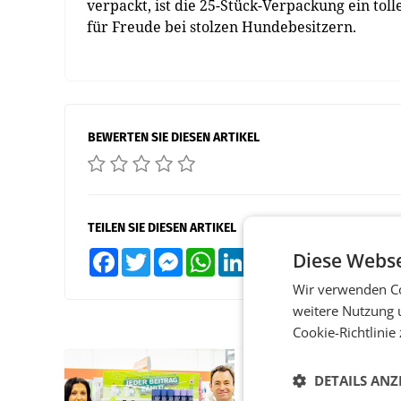
verpackt, ist die 25-Stück-Verpackung ein tol
für Freude bei stolzen Hundebesitzern.
BEWERTEN SIE DIESEN ARTIKEL
TEILEN SIE DIESEN ARTIKEL
Diese Webse
Facebook
Twitter
Messenger
WhatsApp
LinkedIn
XING
Teilen
Wir verwenden Co
weitere Nutzung 
Cookie-Richtlinie
RETAIL
DETAILS ANZ
Eine Bühne für