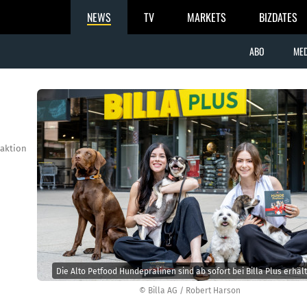
NEWS
TV
MARKETS
BIZDATES
ABO
MED
aktion
Die Alto Petfood Hundepralinen sind ab sofort bei Billa Plus erhält
© Billa AG / Robert Harson