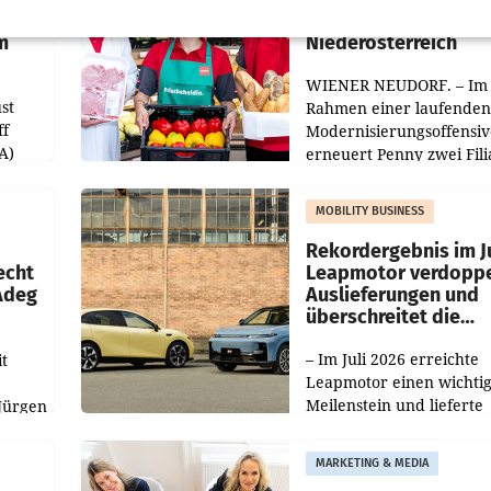
Filialen in Ober- und
m
Niederösterreich
WIENER NEUDORF. – Im
st
Rahmen einer laufenden
ff
Modernisierungsoffensiv
A)
erneuert Penny zwei Fili
Nieder- und Oberösterre
slauf-
Die beiden Standorte lie
MOBILITY BUSINESS
Haag sowie im rund
ilialen
Rekordergebnis im Ju
echt
Leapmotor verdoppe
 Adeg
Auslieferungen und
überschreitet die
100.000er-Marke
– Im Juli 2026 erreichte
t
Leapmotor einen wichti
Meilenstein und lieferte
Jürgen
weltweit 101.267 Fahrze
ich
aus, womit sich das Erge
MARKETING & MEDIA
gegenüber Juli 2025 meh
örde