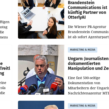
verdoppelte (+102
walt
Brandenstein
Communications ist
künftig Partner von
OtterlyAI
ftigen
Die Wiener PR-Agentur
nstag
Brandenstein Communica
die
ist ab sofort Agenturpar
emens
der KI-Monitoring- und
Optimierungsplattform
MARKETING & MEDIA
OtterlyAI. Damit baut di
Agentur ihr Leistungspor
Ungarn: Journalisten
ue
dokumentierten
Treitl
Manipulation und Ze
ung
Eine fast 500-seitige
eine
Dokumentation von
cola
Mitarbeitern der Ungari
 die
Nachrichtenagentur MTI 
ener
die systematische Nachri
von
Manipulation und Zensur
MARKETING & MEDIA
lina-
der Agentur während de