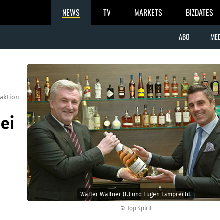
NEWS
TV
MARKETS
BIZDATES
ABO
MED
aktion
ei
n
Walter Wallner (l.) und Eugen Lamprecht.
© Top Spirit