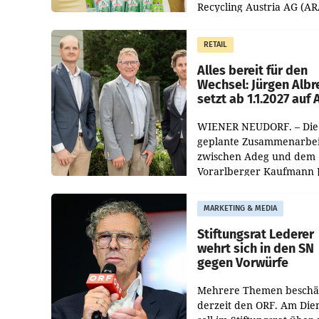
Recycling Austria AG (AR
und der Handelskonzern
Müller die Initiative „Krei
RETAIL
Helden“ in allen
österreichischen Müller-F
Alles bereit für den
Wechsel: Jürgen Albr
setzt ab 1.1.2027 auf
WIENER NEUDORF. – Die
geplante Zusammenarbei
zwischen Adeg und dem
Vorarlberger Kaufmann 
Albrecht ist kartellrechtl
freigegeben: Die
MARKETING & MEDIA
Bundeswettbewerbsbeh
und der Bundeskartellan
Stiftungsrat Lederer
wehrt sich in den SN
gegen Vorwürfe
Mehrere Themen beschä
derzeit den ORF. Am Die