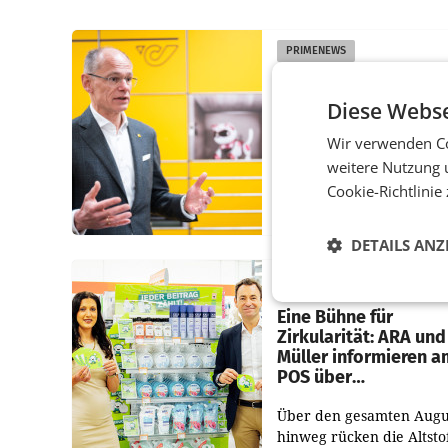
PRIMENEWS
Österreichische Post
Umsatzplus im erste
Diese Webse
Halbjahr trotz schw
Wir verwenden Co
Briefgeschäft
weitere Nutzung 
WIEN Die Österreichisch
Cookie-Richtlinie
AG hat im ersten Halbja
einen Konzernumsatz vo
DETAILS ANZ
1.544,0 Mio. EUR
erwirtschaftet, was eine
RETAIL
von 3,8 Prozent gegenüb
dem Vergleichszeitraum
Eine Bühne für
Zirkularität: ARA und
Müller informieren a
POS über
Kreislauffähigkeit
Über den gesamten Augu
hinweg rücken die Altsto