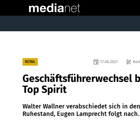
event
draw
17.06.2021
Red
RETAIL
Geschäftsführerwechsel b
Top Spirit
Walter Wallner verabschiedet sich in de
Ruhestand, Eugen Lamprecht folgt nach.