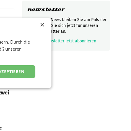
newsletter
Mit unseren News bleiben Sie am Puls der
×
t und
Zeit! Melden Sie sich jetzt für unseren
viel
gratis Newsletter an.
mark_email_read
Newsletter jetzt abonnieren
sern. Durch die
ND/AMSTERDAM.
äß unserer
rühjahr
KZEPTIEREN
h
zwei
e