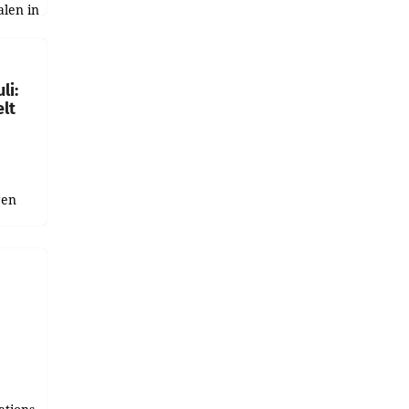
alen in
ich.
gen in
li:
lt
gen
uge
bnis
r als