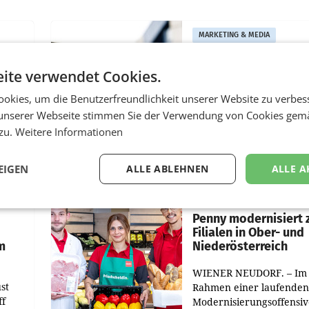
MARKETING & MEDIA
:
ProSiebenSat.1 spar
n
macht überraschend 
ite verwendet Cookies.
achem
Gewinn
okies, um die Benutzerfreundlichkeit unserer Website zu verbes
UNTERFÖHRING/MAILA
unserer Webseite stimmen Sie der Verwendung von Cookies gem
e Post
Der Fernsehkonzern
 zu.
Weitere Informationen
hr 2026
ProSiebenSat.1 hat im F
n
dank Kostensenkungen
EIGEN
ALLE ABLEHNEN
ALLE A
operativ wieder Gewinn
m Plus
gemacht und die
RETAIL
er
Markterwartung deutlic
übertroffen.
Penny modernisiert 
Filialen in Ober- und
m
Niederösterreich
WIENER NEUDORF. – Im
st
Rahmen einer laufenden
ff
Modernisierungsoffensiv