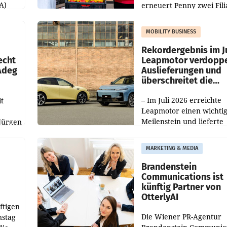
A)
erneuert Penny zwei Fili
Nieder- und Oberösterre
slauf-
Die beiden Standorte lie
MOBILITY BUSINESS
Haag sowie im rund
ilialen
Rekordergebnis im Ju
echt
Leapmotor verdoppe
 Adeg
Auslieferungen und
überschreitet die
100.000er-Marke
– Im Juli 2026 erreichte
t
Leapmotor einen wichti
Meilenstein und lieferte
Jürgen
weltweit 101.267 Fahrze
ich
aus, womit sich das Erge
MARKETING & MEDIA
gegenüber Juli 2025 meh
örde
verdoppelte (+102
walt
Brandenstein
Communications ist
künftig Partner von
OtterlyAI
ftigen
Die Wiener PR-Agentur
nstag