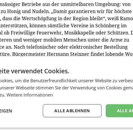
nsässiger Betriebe aus der unmittelbaren Umgebung: von
 zu Honig und Nudeln. „Damit garantieren wir für höchste
, dass die Wertschöpfung in der Region bleibt“, weiß Ram
unterstützen, können sämtliche Vereine in Schönberg im
gal ob Freiwillige Feuerwehr, Musikkapelle oder Schützen. 
 älteren und weniger mobilen Menschen unter die Arme zu
ice an. Nach telefonischer oder elektronischer Bestellung
austüre. Bürgermeister Hermann Steixner findet lobende Wo
okale Nahversorgung in unserer Gemeinde von zwei Mensche
usblicken und für wirklich alle Menschen in Schönberg und
ite verwendet Cookies.
zlich bei Thomas Gietl und Ramona Kofler für ihren
okies, um die Benutzerfreundlichkeit unserer Website zu verbes
 allen Mitarbeiterinnen und Mitarbeitern weiterhin nur d
unserer Webseite stimmen Sie der Verwendung von Cookies gem
 zu.
Weitere Informationen
freitags von 06:30 Uhr bis 18:00 Uhr sowie samstags von 06:
 Schönberg im Stubaital.
EIGEN
ALLE ABLEHNEN
ALLE A