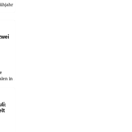
rühjahr
h
zwei
e
alen in
ich.
gen in
li:
lt