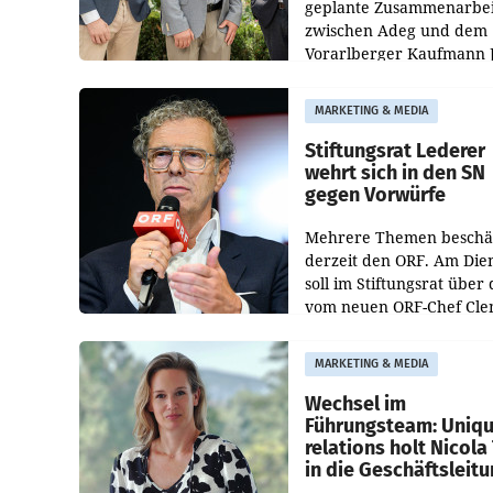
geplante Zusammenarbei
zwischen Adeg und dem
Vorarlberger Kaufmann 
Albrecht ist kartellrechtl
freigegeben: Die
MARKETING & MEDIA
Bundeswettbewerbsbeh
und der Bundeskartellan
Stiftungsrat Lederer
wehrt sich in den SN
gegen Vorwürfe
Mehrere Themen beschä
derzeit den ORF. Am Die
soll im Stiftungsrat über 
vom neuen ORF-Chef Cl
Pig vorgeschlagenen
Besetzungen für die
MARKETING & MEDIA
Direktionen abgestimmt
werden.
Wechsel im
Führungsteam: Uniq
relations holt Nicola 
in die Geschäftsleit