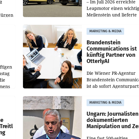
– Im Juli 2026 erreichte
t
Leapmotor einen wichti
Meilenstein und lieferte
Jürgen
weltweit 101.267 Fahrze
ich
aus, womit sich das Erge
MARKETING & MEDIA
gegenüber Juli 2025 meh
örde
verdoppelte (+102
walt
Brandenstein
Communications ist
künftig Partner von
OtterlyAI
ftigen
Die Wiener PR-Agentur
nstag
Brandenstein Communica
die
ist ab sofort Agenturpar
emens
der KI-Monitoring- und
Optimierungsplattform
MARKETING & MEDIA
OtterlyAI. Damit baut di
Agentur ihr Leistungspor
Ungarn: Journalisten
ue
dokumentierten
Treitl
Manipulation und Ze
ung
Eine fast 500-seitige