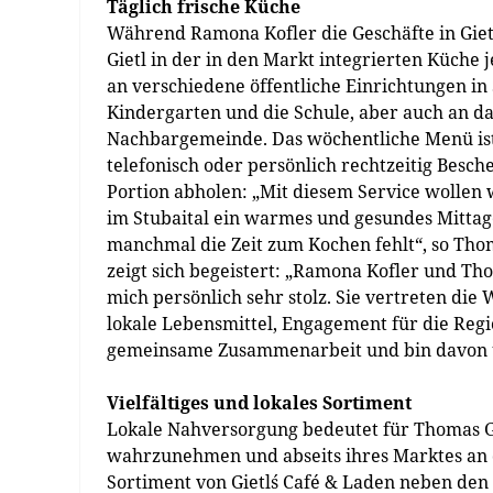
Täglich frische Küche
Während Ramona Kofler die Geschäfte in Gietl
Gietl in der in den Markt integrierten Küche
an verschiedene öffentliche Einrichtungen in 
Kindergarten und die Schule, aber auch an 
Nachbargemeinde. Das wöchentliche Menü ist
telefonisch oder persönlich rechtzeitig Besche
Portion abholen: „Mit diesem Service wollen w
im Stubaital ein warmes und gesundes Mittag
manchmal die Zeit zum Kochen fehlt“, so Tho
zeigt sich begeistert: „Ramona Kofler und Th
mich persönlich sehr stolz. Sie vertreten die
lokale Lebensmittel, Engagement für die Regi
gemeinsame Zusammenarbeit und bin davon übe
Vielfältiges und lokales Sortiment
Lokale Nahversorgung bedeutet für Thomas Gi
wahrzunehmen und abseits ihres Marktes an 
Sortiment von Gietl´s Café & Laden neben den