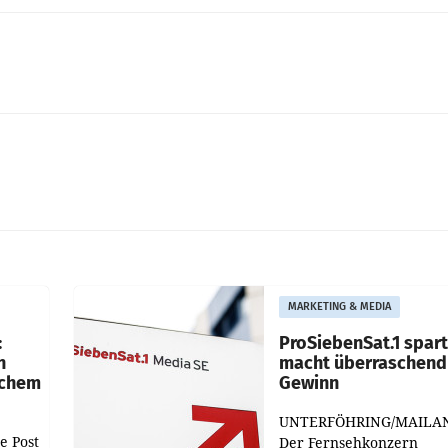
MARKETING & MEDIA
:
ProSiebenSat.1 spar
n
macht überraschend 
achem
Gewinn
UNTERFÖHRING/MAILA
e Post
Der Fernsehkonzern