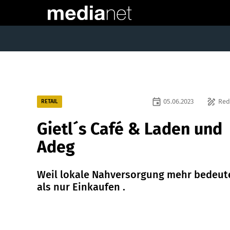
event
draw
05.06.2023
Red
RETAIL
Gietl´s Café & Laden und
Adeg
Weil lokale Nahversorgung mehr bedeut
als nur Einkaufen .