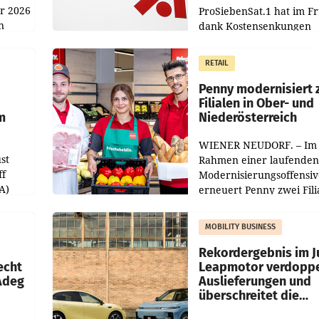
hr 2026
ProSiebenSat.1 hat im F
n
dank Kostensenkungen
operativ wieder Gewinn
m Plus
gemacht und die
RETAIL
er
Markterwartung deutlic
übertroffen.
Penny modernisiert 
Filialen in Ober- und
m
Niederösterreich
WIENER NEUDORF. – Im
st
Rahmen einer laufenden
ff
Modernisierungsoffensiv
A)
erneuert Penny zwei Fili
Nieder- und Oberösterre
slauf-
Die beiden Standorte lie
MOBILITY BUSINESS
Haag sowie im rund
ilialen
Rekordergebnis im Ju
echt
Leapmotor verdoppe
 Adeg
Auslieferungen und
überschreitet die
100.000er-Marke