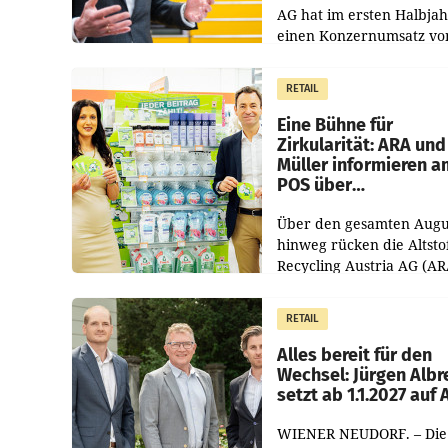
AG hat im ersten Halbja
einen Konzernumsatz vo
1.544,0 Mio. EUR
erwirtschaftet, was eine
RETAIL
von 3,8 Prozent gegenüb
dem Vergleichszeitraum
Eine Bühne für
Zirkularität: ARA und
Müller informieren a
POS über
Kreislauffähigkeit
Über den gesamten Augu
hinweg rücken die Altsto
Recycling Austria AG (AR
und der Handelskonzern
Müller die Initiative „Krei
RETAIL
Helden“ in allen
österreichischen Müller-F
Alles bereit für den
Wechsel: Jürgen Albr
setzt ab 1.1.2027 auf
WIENER NEUDORF. – Die