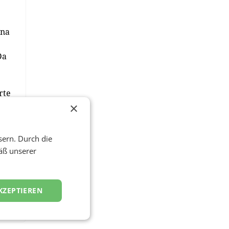
ona
Da
rte
n
×
sern. Durch die
as
äß unserer
30
KZEPTIEREN