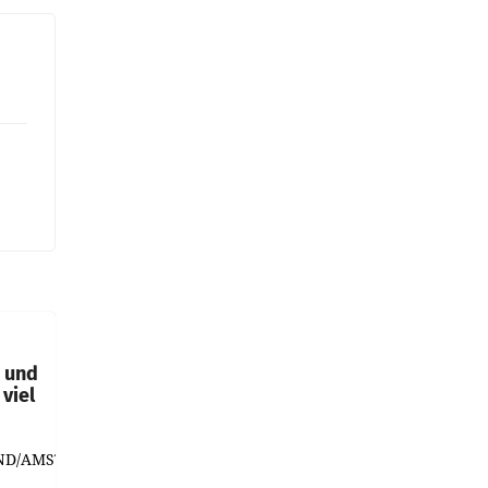
t und
viel
ND/AMSTERDAM.