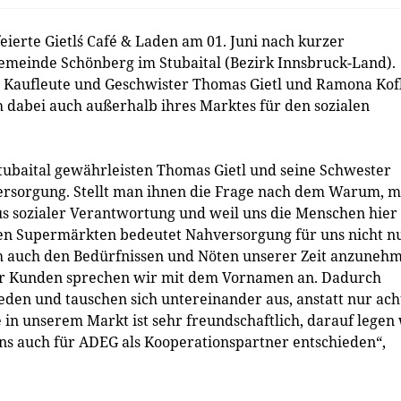
erte Gietl´s Café & Laden am 01. Juni nach kurzer
meinde Schönberg im Stubaital (Bezirk Innsbruck-Land).
gen Kaufleute und Geschwister Thomas Gietl und Ramona Kof
h dabei auch außerhalb ihres Marktes für den sozialen
tubaital gewährleisten Thomas Gietl und seine Schwester
versorgung. Stellt man ihnen die Frage nach dem Warum, m
us sozialer Verantwortung und weil uns die Menschen hier
hen Supermärkten bedeutet Nahversorgung für uns nicht n
ich auch den Bedürfnissen und Nöten unserer Zeit anzuneh
erer Kunden sprechen wir mit dem Vornamen an. Dadurch
eden und tauschen sich untereinander aus, anstatt nur ach
in unserem Markt ist sehr freundschaftlich, darauf legen
s auch für ADEG als Kooperationspartner entschieden“,