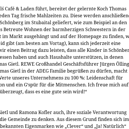
´s Café & Laden führt, bereitet der gelernte Koch Thomas
 jeden Tag frische Mahlzeiten zu. Diese werden anschließe
Schönberg im Stubaital geliefert, wie zum Beispiel an den
das Betreute Wohnen der barmherzigen Schwestern in der
 im Markt ausgehängt und auf der Homepage zu finden, 
id gibt (am besten am Vortag), kann sich jederzeit eine
ir einen Beitrag dazu leisten, dass alle Kinder in Schönbe
essen haben und auch Haushalte unterstützen, in denen
mas Gietl. REWE Großhandel Geschäftsführer Jürgen Öllin
omas Gietl in der ADEG Familie begrüßen zu dürfen, macht
 Werte unseres Unternehmens zu 100 %: Leidenschaft für
on und ein G‘spür für die Mitmenschen. Ich freue mich auf
rzeugt, dass es eine gute sein wird!“
etl und Ramona Kofler auch, ihre soziale Verantwortung
die Gemeinde zu denken. Aus diesem Grund finden sich im
 bekannten Eigenmarken wie „Clever“ und „Ja! Natürlich“