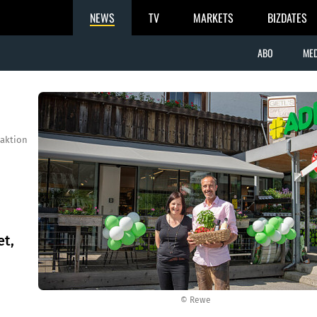
NEWS
TV
MARKETS
BIZDATES
ABO
MED
aktion
et,
© Rewe