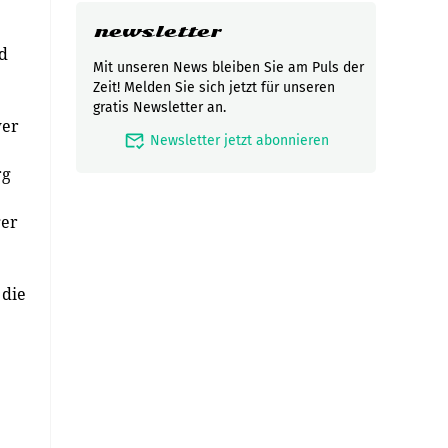
newsletter
nd
Mit unseren News bleiben Sie am Puls der
Zeit! Melden Sie sich jetzt für unseren
gratis Newsletter an.
wer
mark_email_read
Newsletter jetzt abonnieren
rg
ger
 die