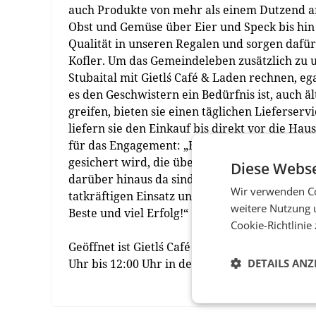
auch Produkte von mehr als einem Dutzend a
Obst und Gemüse über Eier und Speck bis hin
Qualität in unseren Regalen und sorgen dafür
Kofler. Um das Gemeindeleben zusätzlich zu 
Stubaital mit Gietl´s Café & Laden rechnen, e
es den Geschwistern ein Bedürfnis ist, auch
greifen, bieten sie einen täglichen Lieferserv
liefern sie den Einkauf bis direkt vor die H
für das Engagement: „Es tut gut, dass die l
gesichert wird, die über den Tellerrand hina
Diese Webse
darüber hinaus da sind. Ich bedanke mich her
Wir verwenden Co
tatkräftigen Einsatz und wünsche ihnen sowie
weitere Nutzung 
Beste und viel Erfolg!“
Cookie-Richtlinie
Geöffnet ist Gietl´s Café & Laden montags bis 
Uhr bis 12:00 Uhr in der Dorfstrasse 15, 6141
DETAILS ANZ