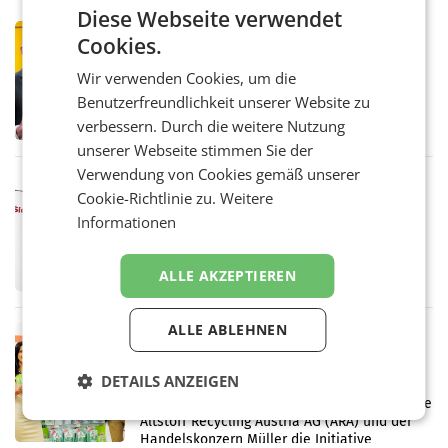
Diese Webseite verwendet
PRIMENEWS
Cookies.
Österreichische Post: Umsatzplus im
Wir verwenden Cookies, um die
ersten Halbjahr trotz schwachem
Briefgeschäft
Benutzerfreundlichkeit unserer Website zu
WIEN Die Österreichische Post AG hat im
ersten Halbjahr 2026 einen Konzernumsatz
verbessern. Durch die weitere Nutzung
von 1.544,0 Mio. EUR erwirtschaftet, was
unserer Webseite stimmen Sie der
einem Plus von 3,8 Prozent gegenüber dem
Verwendung von Cookies gemäß unserer
Vergleichszeitraum
MARKETING & MEDIA
Cookie-Richtlinie zu.
Weitere
ProSiebenSat.1 spart und macht
Informationen
überraschend viel Gewinn
UNTERFÖHRING/MAILAND/AMSTERDAM. Der
Fernsehkonzern ProSiebenSat.1 hat im
ALLE AKZEPTIEREN
Frühjahr dank Kostensenkungen operativ
wieder Gewinn gemacht und die
Markterwartung deutlich übertroffen.
ALLE ABLEHNEN
RETAIL
Eine Bühne für Zirkularität: ARA und
Müller informieren am POS über
DETAILS ANZEIGEN
Kreislauffähigkeit
Über den gesamten August hinweg rücken die
Altstoff Recycling Austria AG (ARA) und der
Handelskonzern Müller die Initiative