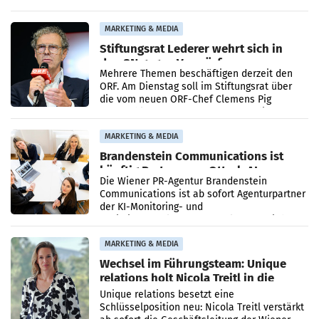
Ergebnis gegenüber Juli 2025 mehr als
verdoppelte (+102
MARKETING & MEDIA
Stiftungsrat Lederer wehrt sich in
den SN gegen Vorwürfe
Mehrere Themen beschäftigen derzeit den
ORF. Am Dienstag soll im Stiftungsrat über
die vom neuen ORF-Chef Clemens Pig
vorgeschlagenen Besetzungen für die
Direktionen abgestimmt werden.
MARKETING & MEDIA
Brandenstein Communications ist
künftig Partner von OtterlyAI
Die Wiener PR-Agentur Brandenstein
Communications ist ab sofort Agenturpartner
der KI-Monitoring- und
Optimierungsplattform OtterlyAI. Damit baut
die Agentur ihr Leistungsportfolio
MARKETING & MEDIA
Wechsel im Führungsteam: Unique
relations holt Nicola Treitl in die
Geschäftsleitung
Unique relations besetzt eine
Schlüsselposition neu: Nicola Treitl verstärkt