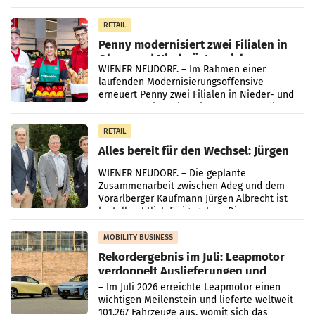
„Kreislauf-Helden“ in allen österreichischen
Müller-Filialen
RETAIL
Penny modernisiert zwei Filialen in
Ober- und Niederösterreich
WIENER NEUDORF. – Im Rahmen einer
laufenden Modernisierungsoffensive
erneuert Penny zwei Filialen in Nieder- und
Oberösterreich. Die beiden Standorte liegen
in Haag sowie im rund
RETAIL
Alles bereit für den Wechsel: Jürgen
Albrecht setzt ab 1.1.2027 auf Adeg
WIENER NEUDORF. – Die geplante
Zusammenarbeit zwischen Adeg und dem
Vorarlberger Kaufmann Jürgen Albrecht ist
kartellrechtlich freigegeben: Die
Bundeswettbewerbsbehörde und der
Bundeskartellanwalt
MOBILITY BUSINESS
Rekordergebnis im Juli: Leapmotor
verdoppelt Auslieferungen und
überschreitet die 100.000er-Marke
– Im Juli 2026 erreichte Leapmotor einen
wichtigen Meilenstein und lieferte weltweit
101.267 Fahrzeuge aus, womit sich das