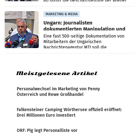
ab sofort die Geschäftsleitung der Wiener
PR-Agentur an der Seite von Josef Kalina und
Anna Kalina-Mahr.
MARKETING & MEDIA
Ungarn: Journalisten
dokumentierten Manipulation und
Zensur
Eine fast 500-seitige Dokumentation von
Mitarbeitern der Ungarischen
Nachrichtenagentur MTI soll die
systematische Nachrichten-Manipulation und
Zensur bei der Agentur während der Zeit
Meistgelesene Artikel
Personalwechsel im Marketing von Penny
Österreich und Rewe Großhandel
Falkensteiner Camping Wörthersee offiziell eröffnet:
Drei Millionen Euro investiert
ORF: Pig legt Personalliste vor