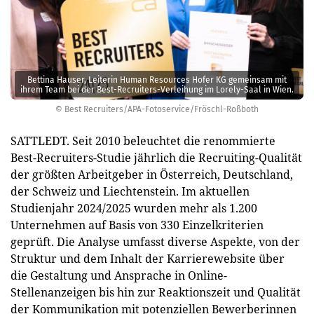
Bettina Hauser, Leiterin Human Resources Hofer KG gemeinsam mit
ihrem Team bei der Best-Recruiters-Verleihung im Lorely-Saal in Wien.
© Best Recruiters/APA-Fotoservice/Fröschl-Roßboth
SATTLEDT. Seit 2010 beleuchtet die renommierte
Best-Recruiters-Studie jährlich die Recruiting-Qualität
der größten Arbeitgeber in Österreich, Deutschland,
der Schweiz und Liechtenstein. Im aktuellen
Studienjahr 2024/2025 wurden mehr als 1.200
Unternehmen auf Basis von 330 Einzelkriterien
geprüft. Die Analyse umfasst diverse Aspekte, von der
Struktur und dem Inhalt der Karrierewebsite über
die Gestaltung und Ansprache in Online-
Stellenanzeigen bis hin zur Reaktionszeit und Qualität
der Kommunikation mit potenziellen Bewerberinnen