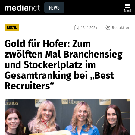
menu
NEWS
Menü
event
draw
12.11.2024
Redaktion
RETAIL
Gold für Hofer: Zum
zwölften Mal Branchensieg
und Stockerlplatz im
Gesamtranking bei „Best
Recruiters“