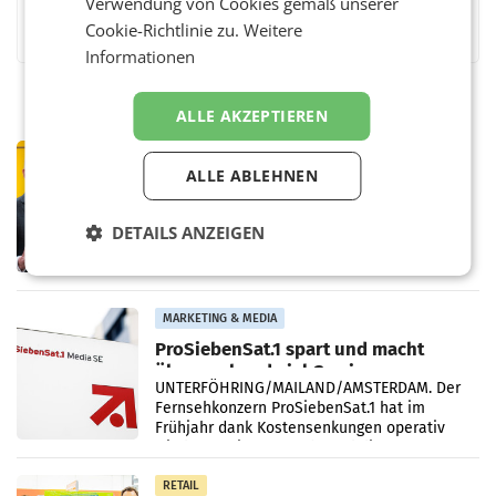
Verwendung von Cookies gemäß unserer
Facebook
Twitter
Messenger
WhatsApp
LinkedIn
XING
Teilen
Cookie-Richtlinie zu.
Weitere
Informationen
ALLE AKZEPTIEREN
PRIMENEWS
ALLE ABLEHNEN
Österreichische Post: Umsatzplus im
ersten Halbjahr trotz schwachem
Briefgeschäft
WIEN Die Österreichische Post AG hat im
DETAILS ANZEIGEN
ersten Halbjahr 2026 einen Konzernumsatz
von 1.544,0 Mio. EUR erwirtschaftet, was
einem Plus von 3,8 Prozent gegenüber dem
Vergleichszeitraum
MARKETING & MEDIA
ProSiebenSat.1 spart und macht
überraschend viel Gewinn
UNTERFÖHRING/MAILAND/AMSTERDAM. Der
Fernsehkonzern ProSiebenSat.1 hat im
Frühjahr dank Kostensenkungen operativ
wieder Gewinn gemacht und die
Markterwartung deutlich übertroffen.
RETAIL