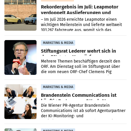
Rekordergebnis im Juli: Leapmotor
verdoppelt Auslieferungen und
überschreitet die 100.000er-Marke
– Im Juli 2026 erreichte Leapmotor einen
wichtigen Meilenstein und lieferte weltweit
101.267 Fahrzeuge aus, womit sich das
Ergebnis gegenüber Juli 2025 mehr als
verdoppelte (+102
MARKETING & MEDIA
Stiftungsrat Lederer wehrt sich in
den SN gegen Vorwürfe
Mehrere Themen beschäftigen derzeit den
ORF. Am Dienstag soll im Stiftungsrat über
die vom neuen ORF-Chef Clemens Pig
vorgeschlagenen Besetzungen für die
Direktionen abgestimmt werden.
MARKETING & MEDIA
Brandenstein Communications ist
künftig Partner von OtterlyAI
Die Wiener PR-Agentur Brandenstein
Communications ist ab sofort Agenturpartner
der KI-Monitoring- und
Optimierungsplattform OtterlyAI. Damit baut
die Agentur ihr Leistungsportfolio