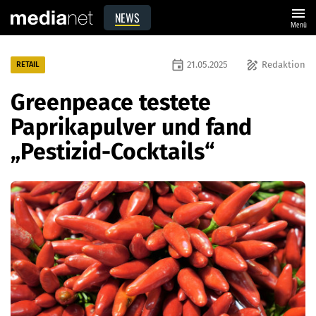
menu
NEWS
Menü
event
draw
21.05.2025
Redaktion
RETAIL
Greenpeace testete
Paprikapulver und fand
„Pestizid-Cocktails“