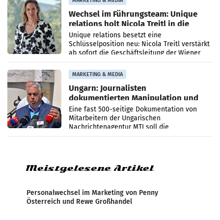
MARKETING & MEDIA
Wechsel im Führungsteam: Unique
relations holt Nicola Treitl in die
Geschäftsleitung
Unique relations besetzt eine
Schlüsselposition neu: Nicola Treitl verstärkt
ab sofort die Geschäftsleitung der Wiener
PR-Agentur an der Seite von Josef Kalina und
Anna Kalina-Mahr.
MARKETING & MEDIA
Ungarn: Journalisten
dokumentierten Manipulation und
Zensur
Eine fast 500-seitige Dokumentation von
Mitarbeitern der Ungarischen
Nachrichtenagentur MTI soll die
systematische Nachrichten-Manipulation und
Zensur bei der Agentur während der Zeit
Meistgelesene Artikel
Personalwechsel im Marketing von Penny
Österreich und Rewe Großhandel