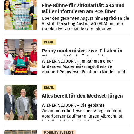
Eine Bühne für Zirkularität: ARA und
Müller informieren am POS über
Kreislauffähigkeit
Über den gesamten August hinweg rücken die
Altstoff Recycling Austria AG (ARA) und der
Handelskonzern Müller die Initiative
„Kreislauf-Helden“ in allen österreichischen
Müller-Filialen
RETAIL
Penny modernisiert zwei Filialen in
Ober- und Niederösterreich
WIENER NEUDORF. – Im Rahmen einer
laufenden Modernisierungsoffensive
erneuert Penny zwei Filialen in Nieder- und
Oberösterreich. Die beiden Standorte liegen
in Haag sowie im rund
RETAIL
Alles bereit für den Wechsel: Jürgen
Albrecht setzt ab 1.1.2027 auf Adeg
WIENER NEUDORF. – Die geplante
Zusammenarbeit zwischen Adeg und dem
Vorarlberger Kaufmann Jürgen Albrecht ist
kartellrechtlich freigegeben: Die
Bundeswettbewerbsbehörde und der
Bundeskartellanwalt
MOBILITY BUSINESS