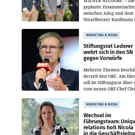
WIENER NEUDORF. – Die
geplante Zusammenarbei
zwischen Adeg und dem
Vorarlberger Kaufmann 
Albrecht ist kartellrechtl
freigegeben: Die
MARKETING & MEDIA
Bundeswettbewerbsbeh
und der Bundeskartellan
Stiftungsrat Lederer
wehrt sich in den SN
gegen Vorwürfe
Mehrere Themen beschä
derzeit den ORF. Am Die
soll im Stiftungsrat über 
vom neuen ORF-Chef Cl
Pig vorgeschlagenen
Besetzungen für die
MARKETING & MEDIA
Direktionen abgestimmt
werden.
Wechsel im
Führungsteam: Uniq
relations holt Nicola 
in die Geschäftsleit