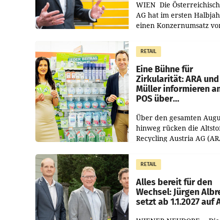
WIEN Die Österreichisch
AG hat im ersten Halbja
einen Konzernumsatz vo
1.544,0 Mio. EUR
erwirtschaftet, was eine
RETAIL
von 3,8 Prozent gegenüb
dem Vergleichszeitraum
Eine Bühne für
Zirkularität: ARA und
Müller informieren a
POS über
Kreislauffähigkeit
Über den gesamten Augu
hinweg rücken die Altsto
Recycling Austria AG (AR
und der Handelskonzern
Müller die Initiative „Krei
RETAIL
Helden“ in allen
österreichischen Müller-F
Alles bereit für den
Wechsel: Jürgen Albr
setzt ab 1.1.2027 auf