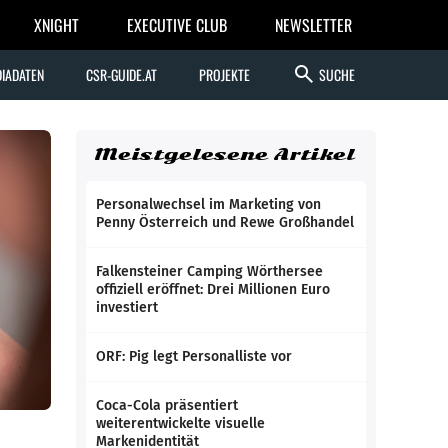
XNIGHT
EXECUTIVE CLUB
NEWSLETTER
search
IADATEN
CSR-GUIDE.AT
PROJEKTE
SUCHE
Meistgelesene Artikel
Personalwechsel im Marketing von
Penny Österreich und Rewe Großhandel
Falkensteiner Camping Wörthersee
offiziell eröffnet: Drei Millionen Euro
investiert
ORF: Pig legt Personalliste vor
Coca-Cola präsentiert
weiterentwickelte visuelle
Markenidentität