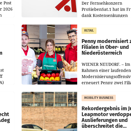
e Post
Der Fernsehkonzern
hr 2026
ProSiebenSat.1 hat im F
n
dank Kostensenkungen
operativ wieder Gewinn
m Plus
gemacht und die
RETAIL
er
Markterwartung deutlic
übertroffen.
Penny modernisiert 
Filialen in Ober- und
m
Niederösterreich
WIENER NEUDORF. – Im
st
Rahmen einer laufenden
ff
Modernisierungsoffensiv
A)
erneuert Penny zwei Fili
Nieder- und Oberösterre
slauf-
Die beiden Standorte lie
MOBILITY BUSINESS
Haag sowie im rund
ilialen
Rekordergebnis im Ju
echt
Leapmotor verdoppe
 Adeg
Auslieferungen und
überschreitet die