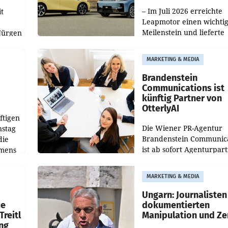
100.000er-Marke
– Im Juli 2026 erreichte
t
Leapmotor einen wichti
Meilenstein und lieferte
Jürgen
weltweit 101.267 Fahrze
ich
aus, womit sich das Erge
MARKETING & MEDIA
gegenüber Juli 2025 meh
örde
verdoppelte (+102
walt
Brandenstein
Communications ist
künftig Partner von
OtterlyAI
ftigen
Die Wiener PR-Agentur
nstag
Brandenstein Communica
die
ist ab sofort Agenturpar
emens
der KI-Monitoring- und
Optimierungsplattform
MARKETING & MEDIA
OtterlyAI. Damit baut di
Agentur ihr Leistungspor
Ungarn: Journalisten
ue
dokumentierten
Treitl
Manipulation und Ze
ung