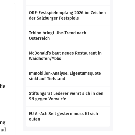
ORF-Festspielempfang 2026 im Zeichen
der Salzburger Festspiele
Tchibo bringt Ube-Trend nach
Österreich
s
McDonald’s baut neues Restaurant in
Waidhofen/Ybbs
Immobilien-Analyse: Eigentumsquote
sinkt auf Tiefstand
die
Stiftungsrat Lederer wehrt sich in den
SN gegen Vorwürfe
EU AI-Act: Seit gestern muss KI sich
outen
ung
nal