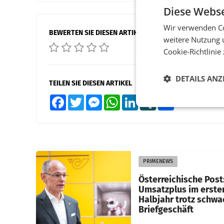
Diese Webse
Wir verwenden Co
BEWERTEN SIE DIESEN ARTIKEL
weitere Nutzung 
Cookie-Richtlinie
DETAILS ANZ
TEILEN SIE DIESEN ARTIKEL
Facebook
Twitter
Messenger
WhatsApp
LinkedIn
XING
Teilen
PRIMENEWS
Österreichische Post
Umsatzplus im erste
Halbjahr trotz schw
Briefgeschäft