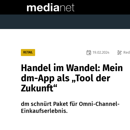
event
draw
19.02.2024
Red
RETAIL
Handel im Wandel: Mein
dm-App als „Tool der
Zukunft“
dm schnürt Paket für Omni-Channel-
Einkaufserlebnis.