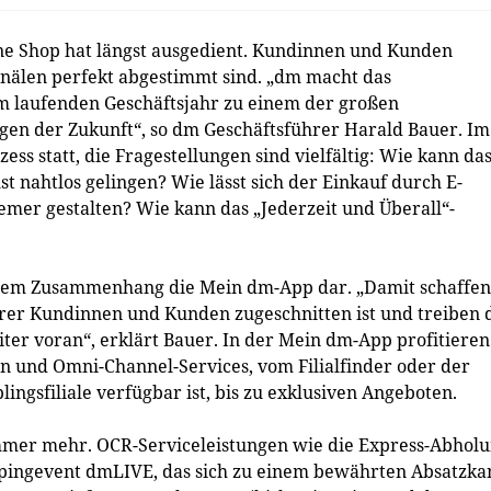
e Shop hat längst ausgedient. Kundinnen und Kunden
anälen perfekt abgestimmt sind. „dm macht das
m laufenden Geschäftsjahr zu einem der großen
en der Zukunft“, so dm Geschäftsführer Harald Bauer. Im
ss statt, die Fragestellungen sind vielfältig: Wie kann da
t nahtlos gelingen? Wie lässt sich der Einkauf durch E-
er gestalten? Wie kann das „Jederzeit und Überall“-
diesem Zusammenhang die Mein dm-App dar. „Damit schaffen
erer Kundinnen und Kunden zugeschnitten ist und treiben 
ter voran“, erklärt Bauer. In der Mein dm-App profitieren
 und Omni-Channel-Services, vom Filialfinder oder der
lingsfiliale verfügbar ist, bis zu exklusiven Angeboten.
immer mehr. OCR-Serviceleistungen wie die Express-Abhol
oppingevent dmLIVE, das sich zu einem bewährten Absatzka