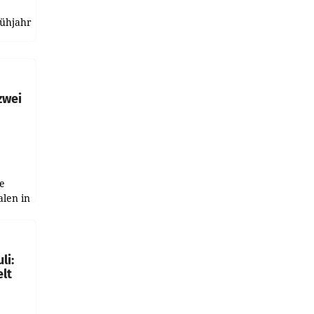
rühjahr
h
zwei
e
alen in
ich.
gen in
li:
lt