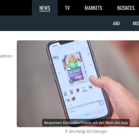
NEWS
TV
MARKETS
BIZDATES
ABO
MED
aktion
Bequemes Einkaufserlebnis mit der Mein dm-App
© dm/Helge Kirchberger