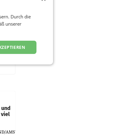
sern. Durch die
äß unserer
KZEPTIEREN
t und
viel
ND/AMSTERDAM.