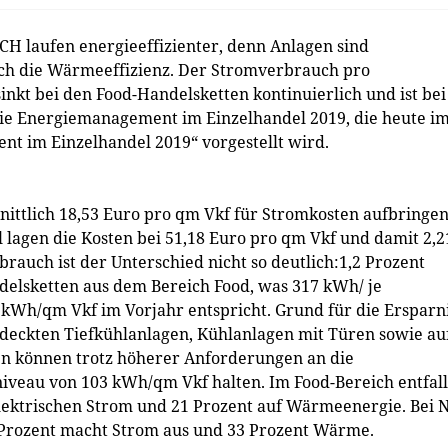
CH laufen energieeffizienter, denn Anlagen sind
ch die Wärmeeffizienz. Der Stromverbrauch pro
inkt bei den Food-Handelsketten kontinuierlich und ist bei
udie Energiemanagement im Einzelhandel 2019, die heute i
 im Einzelhandel 2019“ vorgestellt wird.
ittlich 18,53 Euro pro qm Vkf für Stromkosten aufbringen
l lagen die Kosten bei 51,18 Euro pro qm Vkf und damit 2,2
rauch ist der Unterschied nicht so deutlich:1,2 Prozent
delsketten aus dem Bereich Food, was 317 kWh/ je
kWh/qm Vkf im Vorjahr entspricht. Grund für die Ersparn
gedeckten Tiefkühlanlagen, Kühlanlagen mit Türen sowie au
en können trotz höherer Anforderungen an die
iveau von 103 kWh/qm Vkf halten. Im Food-Bereich entfal
lektrischen Strom und 21 Prozent auf Wärmeenergie. Bei 
67 Prozent macht Strom aus und 33 Prozent Wärme.