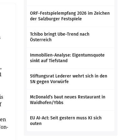
ORF-Festspielempfang 2026 im Zeichen
der Salzburger Festspiele
Tchibo bringt Ube-Trend nach
m
Österreich
Immobilien-Analyse: Eigentumsquote
sinkt auf Tiefstand
,
1
Stiftungsrat Lederer wehrt sich in den
SN gegen Vorwürfe
is
McDonald’s baut neues Restaurant in
Waidhofen/Ybbs
f
EU AI-Act: Seit gestern muss KI sich
len
outen
Non-