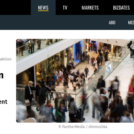
NEWS
TV
MARKETS
BIZDATES
ABO
MED
aktion
n
ent
© PantherMedia / dimmushka