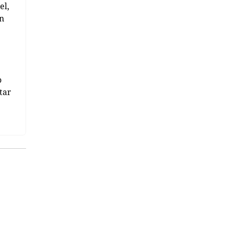
el,
en
o
tar