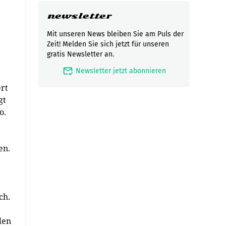
newsletter
Mit unseren News bleiben Sie am Puls der
Zeit! Melden Sie sich jetzt für unseren
gratis Newsletter an.
mark_email_read
Newsletter jetzt abonnieren
ert
gt
o.
en.
ch.
den