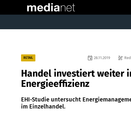
event
draw
28.11.2019
Red
RETAIL
Handel investiert weiter i
Energieeffizienz
EHI-Studie untersucht Energiemanagem
im Einzelhandel.