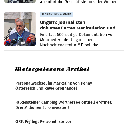
ab sofort die Geschäftsleitung der Wiener
PR-Agentur an der Seite von Josef Kalina und
Anna Kalina-Mahr.
MARKETING & MEDIA
Ungarn: Journalisten
dokumentierten Manipulation und
Zensur
Eine fast 500-seitige Dokumentation von
Mitarbeitern der Ungarischen
Nachrichtenagentur MTI soll die
systematische Nachrichten-Manipulation und
Zensur bei der Agentur während der Zeit
Meistgelesene Artikel
Personalwechsel im Marketing von Penny
Österreich und Rewe Großhandel
Falkensteiner Camping Wörthersee offiziell eröffnet:
Drei Millionen Euro investiert
ORF: Pig legt Personalliste vor