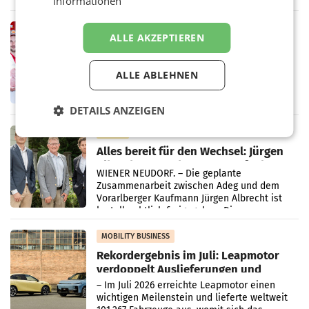
Informationen
„Kreislauf-Helden“ in allen österreichischen
Müller-Filialen
RETAIL
ALLE AKZEPTIEREN
Penny modernisiert zwei Filialen in
Ober- und Niederösterreich
WIENER NEUDORF. – Im Rahmen einer
ALLE ABLEHNEN
laufenden Modernisierungsoffensive
erneuert Penny zwei Filialen in Nieder- und
Oberösterreich. Die beiden Standorte liegen
DETAILS ANZEIGEN
in Haag sowie im rund
RETAIL
Alles bereit für den Wechsel: Jürgen
Albrecht setzt ab 1.1.2027 auf Adeg
WIENER NEUDORF. – Die geplante
Zusammenarbeit zwischen Adeg und dem
Vorarlberger Kaufmann Jürgen Albrecht ist
kartellrechtlich freigegeben: Die
Bundeswettbewerbsbehörde und der
Bundeskartellanwalt
MOBILITY BUSINESS
Rekordergebnis im Juli: Leapmotor
verdoppelt Auslieferungen und
überschreitet die 100.000er-Marke
– Im Juli 2026 erreichte Leapmotor einen
wichtigen Meilenstein und lieferte weltweit