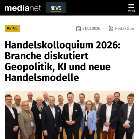
menu
NEWS
Menü
event
draw
31.03.2026
Redaktion
RETAIL
Handelskolloquium 2026:
Branche diskutiert
Geopolitik, KI und neue
Handelsmodelle