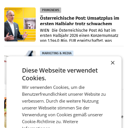
PRIMENEWS
Österreichische Post: Umsatzplus im
ersten Halbjahr trotz schwachem
Briefgeschäft
WIEN Die Österreichische Post AG hat im
ersten Halbjahr 2026 einen Konzernumsatz
von 1.544,0 Mio. EUR erwirtschaftet, was
einem Plus von 3,8 Prozent gegenüber dem
Vergleichszeitraum
MARKETING & MEDIA
×
ProSiebenSat.1 spart und macht
überraschend viel Gewinn
Diese Webseite verwendet
UNTERFÖHRING/MAILAND/AMSTERDAM. Der
Cookies.
Fernsehkonzern ProSiebenSat.1 hat im
Frühjahr dank Kostensenkungen operativ
Wir verwenden Cookies, um die
wieder Gewinn gemacht und die
Markterwartung deutlich übertroffen.
Benutzerfreundlichkeit unserer Website zu
RETAIL
verbessern. Durch die weitere Nutzung
Eine Bühne für Zirkularität: ARA und
unserer Webseite stimmen Sie der
Müller informieren am POS über
Verwendung von Cookies gemäß unserer
Kreislauffähigkeit
Über den gesamten August hinweg rücken die
Cookie-Richtlinie zu.
Weitere
Altstoff Recycling Austria AG (ARA) und der
Handelskonzern Müller die Initiative