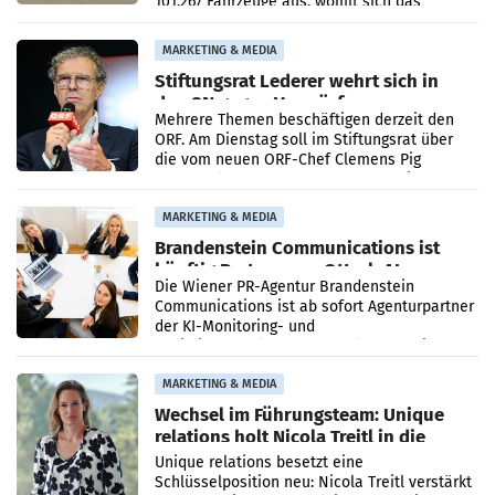
101.267 Fahrzeuge aus, womit sich das
Ergebnis gegenüber Juli 2025 mehr als
verdoppelte (+102
MARKETING & MEDIA
Stiftungsrat Lederer wehrt sich in
den SN gegen Vorwürfe
Mehrere Themen beschäftigen derzeit den
ORF. Am Dienstag soll im Stiftungsrat über
die vom neuen ORF-Chef Clemens Pig
vorgeschlagenen Besetzungen für die
Direktionen abgestimmt werden.
MARKETING & MEDIA
Brandenstein Communications ist
künftig Partner von OtterlyAI
Die Wiener PR-Agentur Brandenstein
Communications ist ab sofort Agenturpartner
der KI-Monitoring- und
Optimierungsplattform OtterlyAI. Damit baut
die Agentur ihr Leistungsportfolio
MARKETING & MEDIA
Wechsel im Führungsteam: Unique
relations holt Nicola Treitl in die
Geschäftsleitung
Unique relations besetzt eine
Schlüsselposition neu: Nicola Treitl verstärkt