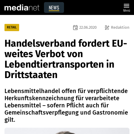
menu
NEWS
Menü
event
draw
22.06.2020
Redaktion
RETAIL
Handelsverband fordert EU-
weites Verbot von
Lebendtiertransporten in
Drittstaaten
Lebensmittelhandel offen für verpflichtende
Herkunftskennzeichnung für verarbeitete
Lebensmittel – sofern Pflicht auch für
Gemeinschaftsverpflegung und Gastronomie
gilt.