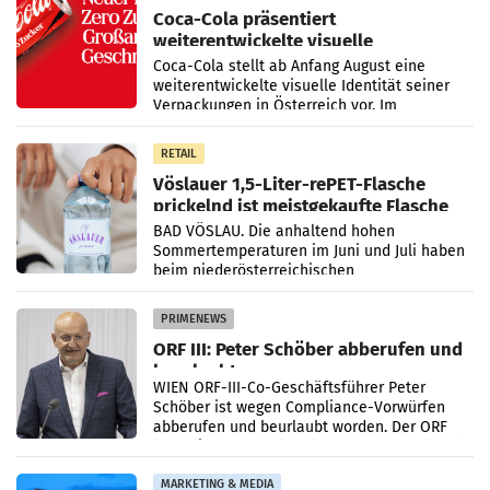
Coca-Cola präsentiert
weiterentwickelte visuelle
Markenidentität
Coca-Cola stellt ab Anfang August eine
weiterentwickelte visuelle Identität seiner
Verpackungen in Österreich vor. Im
Mittelpunkt des Redesigns stehen zentrale
Gestaltungselemente
RETAIL
Vöslauer 1,5-Liter-rePET-Flasche
prickelnd ist meistgekaufte Flasche
Österreichs
BAD VÖSLAU. Die anhaltend hohen
Sommertemperaturen im Juni und Juli haben
beim niederösterreichischen
Getränkehersteller Vöslauer zu deutlichen
Absatzzuwächsen geführt. Während
PRIMENEWS
ORF III: Peter Schöber abberufen und
beurlaubt
WIEN ORF-III-Co-Geschäftsführer Peter
Schöber ist wegen Compliance-Vorwürfen
abberufen und beurlaubt worden. Der ORF
bestätigte gegenüber der APA entsprechende
Medienberichte.
MARKETING & MEDIA