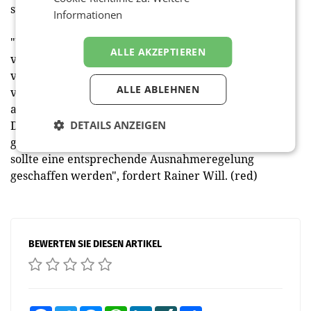
strengere Bestimmungen.
Informationen
"Wir empfehlen daher Zug um Zug zur
ALLE AKZEPTIEREN
verpflichtenden Herkunftskennzeichnung ein Verbot
von Lebendtiertransporte in Drittstaaten, da der
ALLE ABLEHNEN
vorgesehen Schutz von Tieren beim Transport
außerhalb der EU nicht kontrolliert werden kann.
Dieses Vollzugsproblem muss dringend auf EU-Ebene
DETAILS ANZEIGEN
geregelt werden. Lediglich für Zuchtvieh-Transporte
sollte eine entsprechende Ausnahmeregelung
geschaffen werden", fordert Rainer Will. (red)
BEWERTEN SIE DIESEN ARTIKEL