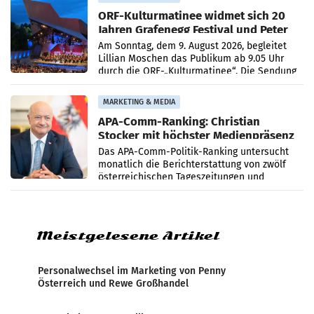
ORF-Kulturmatinee widmet sich 20
Jahren Grafenegg Festival und Peter
Simonischek
Am Sonntag, dem 9. August 2026, begleitet
Lillian Moschen das Publikum ab 9.05 Uhr
durch die ORF-„Kulturmatinee“. Die Sendung
startet mit der Dokumentation „20 Jahre
Grafenegg
MARKETING & MEDIA
APA-Comm-Ranking: Christian
Stocker mit höchster Medienpräsenz
im Juli
Das APA-Comm-Politik-Ranking untersucht
monatlich die Berichterstattung von zwölf
österreichischen Tageszeitungen und
analysiert, welche Politikerinnen und
Politiker Österreichs die
Meistgelesene Artikel
Personalwechsel im Marketing von Penny
Österreich und Rewe Großhandel