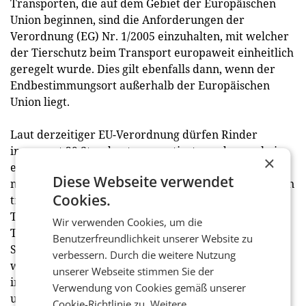
Transporten, die auf dem Gebiet der Europäischen
Union beginnen, sind die Anforderungen der
Verordnung (EG) Nr. 1/2005 einzuhalten, mit welcher
der Tierschutz beim Transport europaweit einheitlich
geregelt wurde. Dies gilt ebenfalls dann, wenn der
Endbestimmungsort außerhalb der Europäischen
Union liegt.
Laut derzeitiger EU-Verordnung dürfen Rinder
insgesamt 29 Stunden transportiert werden, wobei
×
eine Stunde Pause eingehalten werden muss. Auch
Diese Webseite verwendet
nicht-entwöhnte, also noch säugende Jungtiere dürfen
Cookies.
transportiert werden (Kälber müssen mehr als 14
Tage alt sein). Bei Schweinen beträgt die zulässige
Wir verwenden Cookies, um die
Transportdauer 24 Stunden. Nach einer Pause von 24
Benutzerfreundlichkeit unserer Website zu
Stunden darf die Maximaldauer aber beliebig oft
verbessern. Durch die weitere Nutzung
wiederholt werden. Lediglich für
unserer Webseite stimmen Sie der
innerösterreichische Transporte, bei denen Versand-
Verwendung von Cookies gemäß unserer
und Bestimmungsort in Österreich liegt, gibt es viel
Cookie-Richtlinie zu.
Weitere