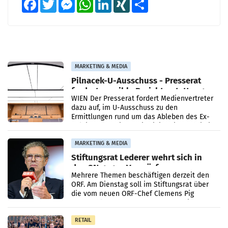
Facebook
Twitter
Messenger
WhatsApp
LinkedIn
XING
Teilen
MARKETING & MEDIA
Pilnacek-U-Ausschuss - Presserat
fordert sensible Berichterstattung
WIEN Der Presserat fordert Medienvertreter
dazu auf, im U-Ausschuss zu den
Ermittlungen rund um das Ableben des Ex-
Sektionschefs im Justizministerium, Christian
Pilnacek, auf sensible
MARKETING & MEDIA
Stiftungsrat Lederer wehrt sich in
den SN gegen Vorwürfe
Mehrere Themen beschäftigen derzeit den
ORF. Am Dienstag soll im Stiftungsrat über
die vom neuen ORF-Chef Clemens Pig
vorgeschlagenen Besetzungen für die
Direktionen abgestimmt werden.
RETAIL