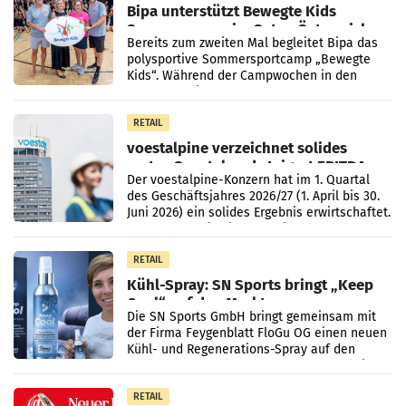
Bipa unterstützt Bewegte Kids
Sommercamps im Osten Österreichs
Bereits zum zweiten Mal begleitet Bipa das
polysportive Sommersportcamp „Bewegte
Kids“. Während der Campwochen in den
Monaten Juli und August versorgt das
Unternehmen Kinder sowie
RETAIL
voestalpine verzeichnet solides
erstes Quartal und steigert EBITDA
Der voestalpine-Konzern hat im 1. Quartal
des Geschäftsjahres 2026/27 (1. April bis 30.
Juni 2026) ein solides Ergebnis erwirtschaftet.
Der Umsatz stieg im Vergleich zur
Vorjahresperiode
RETAIL
Kühl-Spray: SN Sports bringt „Keep
Cool“ auf den Markt
Die SN Sports GmbH bringt gemeinsam mit
der Firma Feygenblatt FloGu OG einen neuen
Kühl- und Regenerations-Spray auf den
Markt. Das Produkt namens „Keep Cool“ ist zu
100 Prozent
RETAIL