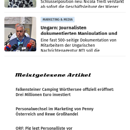
Schlüsselposition neu: Nicola Treitl verstärkt
ab sofort die Geschäftsleitung der Wiener
PR-Agentur an der Seite von Josef Kalina und
Anna Kalina-Mahr.
MARKETING & MEDIA
Ungarn: Journalisten
dokumentierten Manipulation und
Zensur
Eine fast 500-seitige Dokumentation von
Mitarbeitern der Ungarischen
Nachrichtenagentur MTI soll die
systematische Nachrichten-Manipulation und
Zensur bei der Agentur während der Zeit
Meistgelesene Artikel
Falkensteiner Camping Wörthersee offiziell eröffnet:
Drei Millionen Euro investiert
Personalwechsel im Marketing von Penny
Österreich und Rewe Großhandel
ORF: Pig legt Personalliste vor