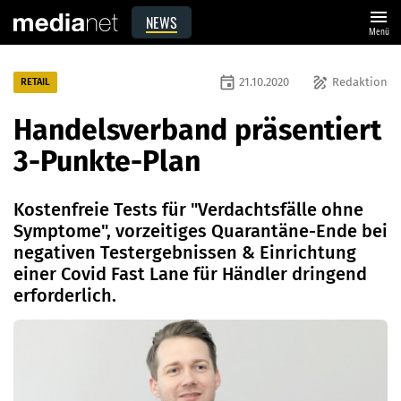
menu
NEWS
Menü
event
draw
21.10.2020
Redaktion
RETAIL
Handelsverband präsentiert
3-Punkte-Plan
Kostenfreie Tests für "Verdachtsfälle ohne
Symptome", vorzeitiges Quarantäne-Ende bei
negativen Testergebnissen & Einrichtung
einer Covid Fast Lane für Händler dringend
erforderlich.