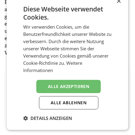
×
Fast Lane für Handelsmitarbeiter, um die täglich
Diese Webseite verwendet
anfallenden Arbeitsprozesse im Handel nicht zu
Cookies.
gefährden. Darüber hinaus muss bundesweit
einheitlich bei einer Testung von Verdachtspersonen
Wir verwenden Cookies, um die
umgehend ein vorläufiger Absonderungsbescheid
Benutzerfreundlichkeit unserer Website zu
erlassen werden, damit der Dienstgeber jedenfalls
verbessern. Durch die weitere Nutzung
zur Geltendmachung einer
unserer Webseite stimmen Sie der
Verdienstentgangsentschädigung berechtigt ist. (red)
Verwendung von Cookies gemäß unserer
Cookie-Richtlinie zu.
Weitere
Informationen
BEWERTEN SIE DIESEN ARTIKEL
ALLE AKZEPTIEREN
ALLE ABLEHNEN
Facebook
Twitter
Messenger
WhatsApp
LinkedIn
XING
Teilen
DETAILS ANZEIGEN