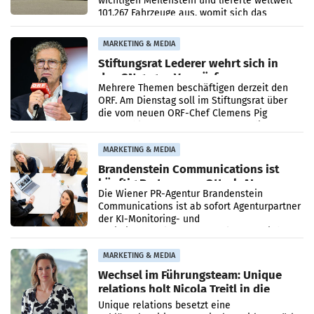
wichtigen Meilenstein und lieferte weltweit
101.267 Fahrzeuge aus, womit sich das
Ergebnis gegenüber Juli 2025 mehr als
verdoppelte (+102
MARKETING & MEDIA
Stiftungsrat Lederer wehrt sich in
den SN gegen Vorwürfe
Mehrere Themen beschäftigen derzeit den
ORF. Am Dienstag soll im Stiftungsrat über
die vom neuen ORF-Chef Clemens Pig
vorgeschlagenen Besetzungen für die
Direktionen abgestimmt werden.
MARKETING & MEDIA
Brandenstein Communications ist
künftig Partner von OtterlyAI
Die Wiener PR-Agentur Brandenstein
Communications ist ab sofort Agenturpartner
der KI-Monitoring- und
Optimierungsplattform OtterlyAI. Damit baut
die Agentur ihr Leistungsportfolio
MARKETING & MEDIA
Wechsel im Führungsteam: Unique
relations holt Nicola Treitl in die
Geschäftsleitung
Unique relations besetzt eine