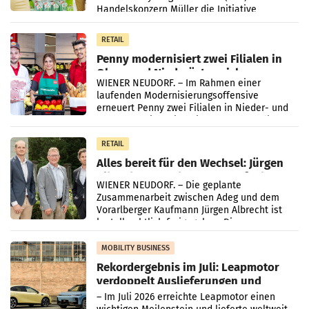
Handelskonzern Müller die Initiative
„Kreislauf-Helden“ in allen österreichischen
Müller-Filialen
RETAIL
Penny modernisiert zwei Filialen in
Ober- und Niederösterreich
WIENER NEUDORF. – Im Rahmen einer
laufenden Modernisierungsoffensive
erneuert Penny zwei Filialen in Nieder- und
Oberösterreich. Die beiden Standorte liegen
in Haag sowie im rund
RETAIL
Alles bereit für den Wechsel: Jürgen
Albrecht setzt ab 1.1.2027 auf Adeg
WIENER NEUDORF. – Die geplante
Zusammenarbeit zwischen Adeg und dem
Vorarlberger Kaufmann Jürgen Albrecht ist
kartellrechtlich freigegeben: Die
Bundeswettbewerbsbehörde und der
Bundeskartellanwalt
MOBILITY BUSINESS
Rekordergebnis im Juli: Leapmotor
verdoppelt Auslieferungen und
überschreitet die 100.000er-Marke
– Im Juli 2026 erreichte Leapmotor einen