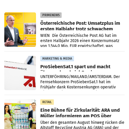
PRIMENEWS
Österreichische Post: Umsatzplus im
ersten Halbjahr trotz schwachem
Briefgeschäft
WIEN Die Österreichische Post AG hat im
ersten Halbjahr 2026 einen Konzernumsatz
von 1.544,0 Mio. EUR erwirtschaftet, was
einem Plus von 3,8 Prozent gegenüber dem
Vergleichszeitraum
MARKETING & MEDIA
ProSiebenSat.1 spart und macht
überraschend viel Gewinn
UNTERFÖHRING/MAILAND/AMSTERDAM. Der
Fernsehkonzern ProSiebenSat.1 hat im
Frühjahr dank Kostensenkungen operativ
wieder Gewinn gemacht und die
Markterwartung deutlich übertroffen.
RETAIL
Eine Bühne für Zirkularität: ARA und
Müller informieren am POS über
Kreislauffähigkeit
Über den gesamten August hinweg rücken die
Altstoff Recycling Austria AG (ARA) und der