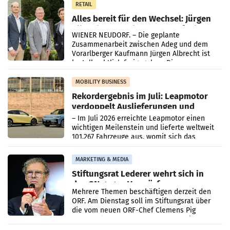
RETAIL
Alles bereit für den Wechsel: Jürgen
Albrecht setzt ab 1.1.2027 auf Adeg
WIENER NEUDORF. – Die geplante
Zusammenarbeit zwischen Adeg und dem
Vorarlberger Kaufmann Jürgen Albrecht ist
kartellrechtlich freigegeben: Die
Bundeswettbewerbsbehörde und der
Bundeskartellanwalt
MOBILITY BUSINESS
Rekordergebnis im Juli: Leapmotor
verdoppelt Auslieferungen und
überschreitet die 100.000er-Marke
– Im Juli 2026 erreichte Leapmotor einen
wichtigen Meilenstein und lieferte weltweit
101.267 Fahrzeuge aus, womit sich das
Ergebnis gegenüber Juli 2025 mehr als
verdoppelte (+102
MARKETING & MEDIA
Stiftungsrat Lederer wehrt sich in
den SN gegen Vorwürfe
Mehrere Themen beschäftigen derzeit den
ORF. Am Dienstag soll im Stiftungsrat über
die vom neuen ORF-Chef Clemens Pig
vorgeschlagenen Besetzungen für die
Direktionen abgestimmt werden.