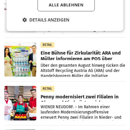
MARKETING & MEDIA
ALLE ABLEHNEN
ProSiebenSat.1 spart und macht
überraschend viel Gewinn
UNTERFÖHRING/MAILAND/AMSTERDAM. Der
DETAILS ANZEIGEN
Fernsehkonzern ProSiebenSat.1 hat im
Frühjahr dank Kostensenkungen operativ
wieder Gewinn gemacht und die
Markterwartung deutlich übertroffen.
RETAIL
Eine Bühne für Zirkularität: ARA und
Müller informieren am POS über
Kreislauffähigkeit
Über den gesamten August hinweg rücken die
Altstoff Recycling Austria AG (ARA) und der
Handelskonzern Müller die Initiative
„Kreislauf-Helden“ in allen österreichischen
Müller-Filialen
RETAIL
Penny modernisiert zwei Filialen in
Ober- und Niederösterreich
WIENER NEUDORF. – Im Rahmen einer
laufenden Modernisierungsoffensive
erneuert Penny zwei Filialen in Nieder- und
Oberösterreich. Die beiden Standorte liegen
in Haag sowie im rund