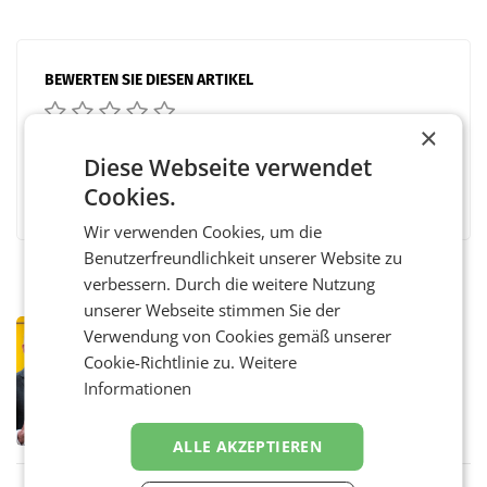
BEWERTEN SIE DIESEN ARTIKEL
×
Diese Webseite verwendet
Facebook
Twitter
Messenger
WhatsApp
LinkedIn
XING
Teilen
Cookies.
Wir verwenden Cookies, um die
Benutzerfreundlichkeit unserer Website zu
verbessern. Durch die weitere Nutzung
unserer Webseite stimmen Sie der
PRIMENEWS
Verwendung von Cookies gemäß unserer
Österreichische Post: Umsatzplus im
Cookie-Richtlinie zu.
Weitere
ersten Halbjahr trotz schwachem
Informationen
Briefgeschäft
WIEN Die Österreichische Post AG hat im
ersten Halbjahr 2026 einen Konzernumsatz
von 1.544,0 Mio. EUR erwirtschaftet, was
ALLE AKZEPTIEREN
einem Plus von 3,8 Prozent gegenüber dem
Vergleichszeitraum