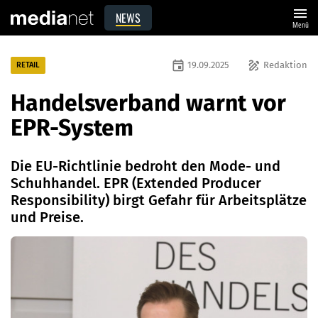
menu
NEWS
Menü
event
draw
19.09.2025
Redaktion
RETAIL
Handelsverband warnt vor
EPR-System
Die EU-Richtlinie bedroht den Mode- und
Schuhhandel. EPR (Extended Producer
Responsibility) birgt Gefahr für Arbeitsplätze
und Preise.