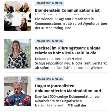
MARKETING & MEDIA
Brandenstein Communications ist
künftig Partner von OtterlyAI
Die Wiener PR-Agentur Brandenstein
Communications ist ab sofort Agenturpartner
der KI-Monitoring- und
Optimierungsplattform OtterlyAI. Damit baut
die Agentur ihr Leistungsportfolio
MARKETING & MEDIA
Wechsel im Führungsteam: Unique
relations holt Nicola Treitl in die
Geschäftsleitung
Unique relations besetzt eine
Schlüsselposition neu: Nicola Treitl verstärkt
ab sofort die Geschäftsleitung der Wiener
PR-Agentur an der Seite von Josef Kalina und
Anna Kalina-Mahr.
MARKETING & MEDIA
Ungarn: Journalisten
dokumentierten Manipulation und
Zensur
Eine fast 500-seitige Dokumentation von
Mitarbeitern der Ungarischen
Nachrichtenagentur MTI soll die
systematische Nachrichten-Manipulation und