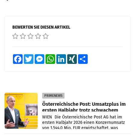
BEWERTEN SIE DIESEN ARTIKEL
Facebook
Twitter
Messenger
WhatsApp
LinkedIn
XING
Teilen
PRIMENEWS
Österreichische Post: Umsatzplus im
ersten Halbjahr trotz schwachem
Briefgeschäft
WIEN Die Österreichische Post AG hat im
ersten Halbjahr 2026 einen Konzernumsatz
von 1.544,0 Mio. EUR erwirtschaftet, was
einem Plus von 3,8 Prozent gegenüber dem