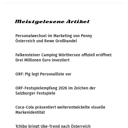
systematische Nachrichten-Manipulation und
Zensur bei der Agentur während der Zeit
Meistgelesene Artikel
Personalwechsel im Marketing von Penny
Österreich und Rewe Großhandel
Falkensteiner Camping Wörthersee offiziell eröffnet:
Drei Millionen Euro investiert
ORF: Pig legt Personalliste vor
ORF-Festspielempfang 2026 im Zeichen der
Salzburger Festspiele
Coca-Cola präsentiert weiterentwickelte visuelle
Markenidentität
Tchibo bringt Ube-Trend nach Österreich