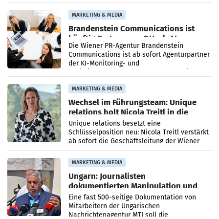
Direktionen abgestimmt werden.
MARKETING & MEDIA
Brandenstein Communications ist
künftig Partner von OtterlyAI
Die Wiener PR-Agentur Brandenstein
Communications ist ab sofort Agenturpartner
der KI-Monitoring- und
Optimierungsplattform OtterlyAI. Damit baut
die Agentur ihr Leistungsportfolio
MARKETING & MEDIA
Wechsel im Führungsteam: Unique
relations holt Nicola Treitl in die
Geschäftsleitung
Unique relations besetzt eine
Schlüsselposition neu: Nicola Treitl verstärkt
ab sofort die Geschäftsleitung der Wiener
PR-Agentur an der Seite von Josef Kalina und
Anna Kalina-Mahr.
MARKETING & MEDIA
Ungarn: Journalisten
dokumentierten Manipulation und
Zensur
Eine fast 500-seitige Dokumentation von
Mitarbeitern der Ungarischen
Nachrichtenagentur MTI soll die