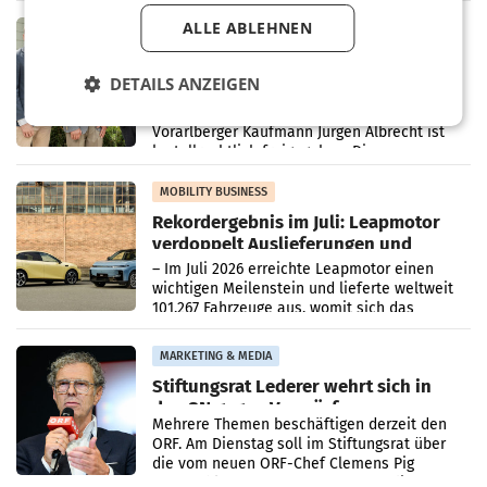
in Haag sowie im rund
ALLE ABLEHNEN
RETAIL
Alles bereit für den Wechsel: Jürgen
Albrecht setzt ab 1.1.2027 auf Adeg
DETAILS ANZEIGEN
WIENER NEUDORF. – Die geplante
Zusammenarbeit zwischen Adeg und dem
Vorarlberger Kaufmann Jürgen Albrecht ist
kartellrechtlich freigegeben: Die
Bundeswettbewerbsbehörde und der
Bundeskartellanwalt
MOBILITY BUSINESS
Rekordergebnis im Juli: Leapmotor
verdoppelt Auslieferungen und
überschreitet die 100.000er-Marke
– Im Juli 2026 erreichte Leapmotor einen
wichtigen Meilenstein und lieferte weltweit
101.267 Fahrzeuge aus, womit sich das
Ergebnis gegenüber Juli 2025 mehr als
verdoppelte (+102
MARKETING & MEDIA
Stiftungsrat Lederer wehrt sich in
den SN gegen Vorwürfe
Mehrere Themen beschäftigen derzeit den
ORF. Am Dienstag soll im Stiftungsrat über
die vom neuen ORF-Chef Clemens Pig
vorgeschlagenen Besetzungen für die