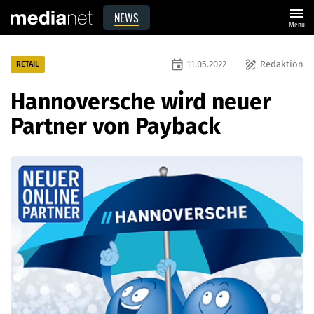
menu
NEWS
Menü
event
draw
11.05.2022
Redaktion
RETAIL
Hannoversche wird neuer
Partner von Payback