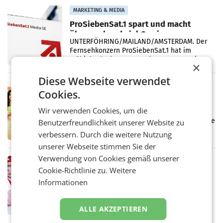
Vergleichszeitraum
MARKETING & MEDIA
ProSiebenSat.1 spart und macht
überraschend viel Gewinn
UNTERFÖHRING/MAILAND/AMSTERDAM. Der
Fernsehkonzern ProSiebenSat.1 hat im
Frühjahr dank Kostensenkungen operativ
×
wieder Gewinn gemacht und die
Markterwartung deutlich übertroffen.
Diese Webseite verwendet
RETAIL
Cookies.
Eine Bühne für Zirkularität: ARA und
Müller informieren am POS über
Wir verwenden Cookies, um die
Kreislauffähigkeit
Über den gesamten August hinweg rücken die
Benutzerfreundlichkeit unserer Website zu
Altstoff Recycling Austria AG (ARA) und der
verbessern. Durch die weitere Nutzung
Handelskonzern Müller die Initiative
unserer Webseite stimmen Sie der
„Kreislauf-Helden“ in allen österreichischen
Müller-Filialen
Verwendung von Cookies gemäß unserer
RETAIL
Cookie-Richtlinie zu.
Weitere
Penny modernisiert zwei Filialen in
Informationen
Ober- und Niederösterreich
WIENER NEUDORF. – Im Rahmen einer
laufenden Modernisierungsoffensive
ALLE AKZEPTIEREN
erneuert Penny zwei Filialen in Nieder- und
Oberösterreich. Die beiden Standorte liegen