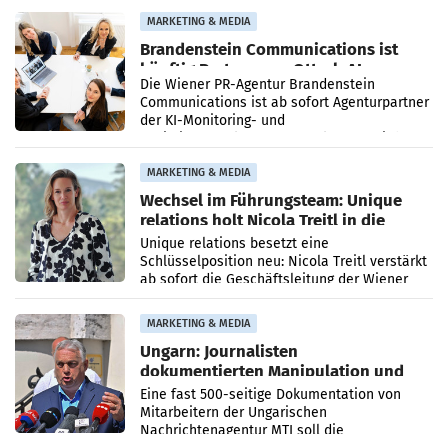
Direktionen abgestimmt werden.
MARKETING & MEDIA
Brandenstein Communications ist
künftig Partner von OtterlyAI
Die Wiener PR-Agentur Brandenstein
Communications ist ab sofort Agenturpartner
der KI-Monitoring- und
Optimierungsplattform OtterlyAI. Damit baut
die Agentur ihr Leistungsportfolio
MARKETING & MEDIA
Wechsel im Führungsteam: Unique
relations holt Nicola Treitl in die
Geschäftsleitung
Unique relations besetzt eine
Schlüsselposition neu: Nicola Treitl verstärkt
ab sofort die Geschäftsleitung der Wiener
PR-Agentur an der Seite von Josef Kalina und
Anna Kalina-Mahr.
MARKETING & MEDIA
Ungarn: Journalisten
dokumentierten Manipulation und
Zensur
Eine fast 500-seitige Dokumentation von
Mitarbeitern der Ungarischen
Nachrichtenagentur MTI soll die