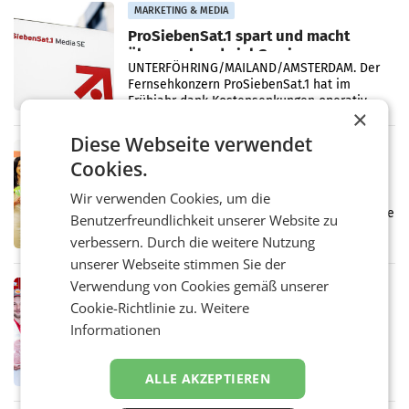
Vergleichszeitraum
MARKETING & MEDIA
ProSiebenSat.1 spart und macht
überraschend viel Gewinn
UNTERFÖHRING/MAILAND/AMSTERDAM. Der
Fernsehkonzern ProSiebenSat.1 hat im
Frühjahr dank Kostensenkungen operativ
×
wieder Gewinn gemacht und die
Markterwartung deutlich übertroffen.
Diese Webseite verwendet
RETAIL
Cookies.
Eine Bühne für Zirkularität: ARA und
Müller informieren am POS über
Wir verwenden Cookies, um die
Kreislauffähigkeit
Über den gesamten August hinweg rücken die
Benutzerfreundlichkeit unserer Website zu
Altstoff Recycling Austria AG (ARA) und der
verbessern. Durch die weitere Nutzung
Handelskonzern Müller die Initiative
„Kreislauf-Helden“ in allen österreichischen
unserer Webseite stimmen Sie der
Müller-Filialen
Verwendung von Cookies gemäß unserer
RETAIL
Cookie-Richtlinie zu.
Weitere
Penny modernisiert zwei Filialen in
Informationen
Ober- und Niederösterreich
WIENER NEUDORF. – Im Rahmen einer
laufenden Modernisierungsoffensive
erneuert Penny zwei Filialen in Nieder- und
ALLE AKZEPTIEREN
Oberösterreich. Die beiden Standorte liegen