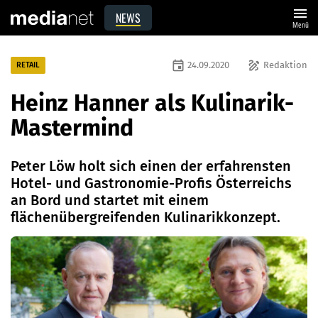
menu
NEWS
Menü
event
draw
24.09.2020
Redaktion
RETAIL
Heinz Hanner als Kulinarik-
Mastermind
Peter Löw holt sich einen der erfahrensten
Hotel- und Gastronomie-Profis Österreichs
an Bord und startet mit einem
flächenübergreifenden Kulinarikkonzept.