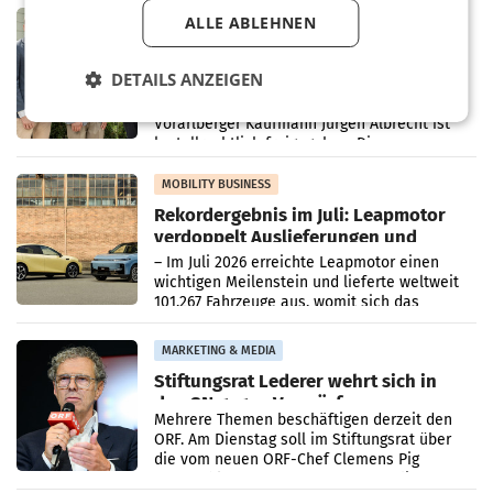
in Haag sowie im rund
RETAIL
ALLE ABLEHNEN
Alles bereit für den Wechsel: Jürgen
Albrecht setzt ab 1.1.2027 auf Adeg
DETAILS ANZEIGEN
WIENER NEUDORF. – Die geplante
Zusammenarbeit zwischen Adeg und dem
Vorarlberger Kaufmann Jürgen Albrecht ist
kartellrechtlich freigegeben: Die
Bundeswettbewerbsbehörde und der
Bundeskartellanwalt
MOBILITY BUSINESS
Rekordergebnis im Juli: Leapmotor
verdoppelt Auslieferungen und
überschreitet die 100.000er-Marke
– Im Juli 2026 erreichte Leapmotor einen
wichtigen Meilenstein und lieferte weltweit
101.267 Fahrzeuge aus, womit sich das
Ergebnis gegenüber Juli 2025 mehr als
verdoppelte (+102
MARKETING & MEDIA
Stiftungsrat Lederer wehrt sich in
den SN gegen Vorwürfe
Mehrere Themen beschäftigen derzeit den
ORF. Am Dienstag soll im Stiftungsrat über
die vom neuen ORF-Chef Clemens Pig
vorgeschlagenen Besetzungen für die