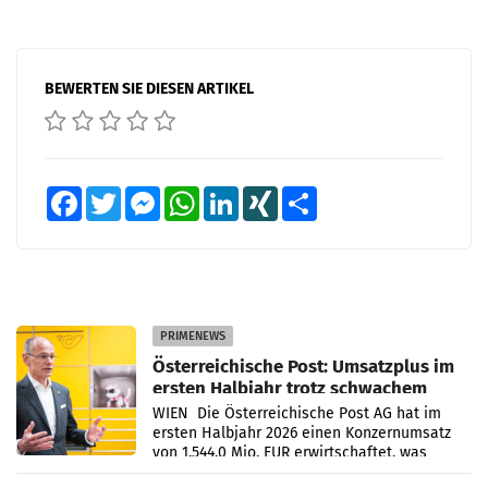
BEWERTEN SIE DIESEN ARTIKEL
Facebook
Twitter
Messenger
WhatsApp
LinkedIn
XING
Teilen
PRIMENEWS
Österreichische Post: Umsatzplus im
ersten Halbjahr trotz schwachem
Briefgeschäft
WIEN Die Österreichische Post AG hat im
ersten Halbjahr 2026 einen Konzernumsatz
von 1.544,0 Mio. EUR erwirtschaftet, was
einem Plus von 3,8 Prozent gegenüber dem