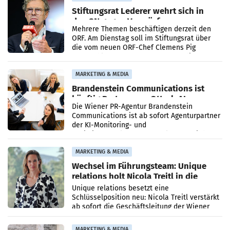
Stiftungsrat Lederer wehrt sich in
den SN gegen Vorwürfe
Mehrere Themen beschäftigen derzeit den
ORF. Am Dienstag soll im Stiftungsrat über
die vom neuen ORF-Chef Clemens Pig
vorgeschlagenen Besetzungen für die
Direktionen abgestimmt werden.
MARKETING & MEDIA
Brandenstein Communications ist
künftig Partner von OtterlyAI
Die Wiener PR-Agentur Brandenstein
Communications ist ab sofort Agenturpartner
der KI-Monitoring- und
Optimierungsplattform OtterlyAI. Damit baut
die Agentur ihr Leistungsportfolio
MARKETING & MEDIA
Wechsel im Führungsteam: Unique
relations holt Nicola Treitl in die
Geschäftsleitung
Unique relations besetzt eine
Schlüsselposition neu: Nicola Treitl verstärkt
ab sofort die Geschäftsleitung der Wiener
PR-Agentur an der Seite von Josef Kalina und
Anna Kalina-Mahr.
MARKETING & MEDIA