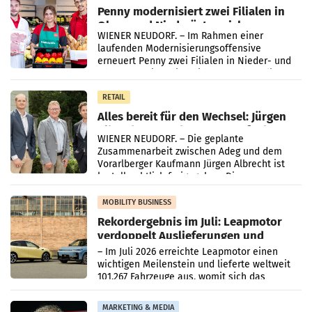
Penny modernisiert zwei Filialen in
Ober- und Niederösterreich
WIENER NEUDORF. – Im Rahmen einer
laufenden Modernisierungsoffensive
erneuert Penny zwei Filialen in Nieder- und
Oberösterreich. Die beiden Standorte liegen
in Haag sowie im rund
RETAIL
Alles bereit für den Wechsel: Jürgen
Albrecht setzt ab 1.1.2027 auf Adeg
WIENER NEUDORF. – Die geplante
Zusammenarbeit zwischen Adeg und dem
Vorarlberger Kaufmann Jürgen Albrecht ist
kartellrechtlich freigegeben: Die
Bundeswettbewerbsbehörde und der
Bundeskartellanwalt
MOBILITY BUSINESS
Rekordergebnis im Juli: Leapmotor
verdoppelt Auslieferungen und
überschreitet die 100.000er-Marke
– Im Juli 2026 erreichte Leapmotor einen
wichtigen Meilenstein und lieferte weltweit
101.267 Fahrzeuge aus, womit sich das
Ergebnis gegenüber Juli 2025 mehr als
verdoppelte (+102
MARKETING & MEDIA