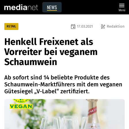
menu
NEWS
Menü
event
draw
17.03.2021
Redaktion
RETAIL
Henkell Freixenet als
Vorreiter bei veganem
Schaumwein
Ab sofort sind 14 beliebte Produkte des
Schaumwein-Marktführers mit dem veganen
Gütesiegel „V-Label“ zertifiziert.