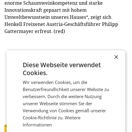
enorme Schaumweinkompetenz und starke
Innovationskraft gepaart mit hohem
Umweltbewusstsein unseres Hauses“, zeigt sich
Henkell Freixenet Austria-Geschäftsführer Philipp
Gattermayer erfreut. (red)
×
BEWERTEN SIE DIESEN ARTIKEL
Diese Webseite verwendet
Cookies.
Wir verwenden Cookies, um die
Benutzerfreundlichkeit unserer Website zu
Facebook
Twitter
Messenger
WhatsApp
LinkedIn
XING
Teilen
verbessern. Durch die weitere Nutzung
unserer Webseite stimmen Sie der
Verwendung von Cookies gemäß unserer
Cookie-Richtlinie zu.
Weitere
Informationen
PRIMENEWS