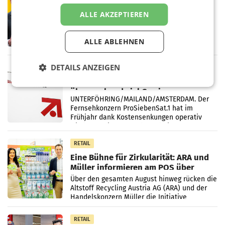
Österreichische Post: Umsatzplus im
ALLE AKZEPTIEREN
ersten Halbjahr trotz schwachem
Briefgeschäft
WIEN Die Österreichische Post AG hat im
ersten Halbjahr 2026 einen Konzernumsatz
ALLE ABLEHNEN
von 1.544,0 Mio. EUR erwirtschaftet, was
einem Plus von 3,8 Prozent gegenüber dem
Vergleichszeitraum
DETAILS ANZEIGEN
MARKETING & MEDIA
ProSiebenSat.1 spart und macht
überraschend viel Gewinn
UNTERFÖHRING/MAILAND/AMSTERDAM. Der
Fernsehkonzern ProSiebenSat.1 hat im
Frühjahr dank Kostensenkungen operativ
wieder Gewinn gemacht und die
Markterwartung deutlich übertroffen.
RETAIL
Eine Bühne für Zirkularität: ARA und
Müller informieren am POS über
Kreislauffähigkeit
Über den gesamten August hinweg rücken die
Altstoff Recycling Austria AG (ARA) und der
Handelskonzern Müller die Initiative
„Kreislauf-Helden“ in allen österreichischen
Müller-Filialen
RETAIL