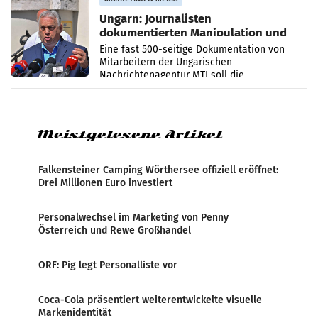
Ungarn: Journalisten
dokumentierten Manipulation und
Zensur
Eine fast 500-seitige Dokumentation von
Mitarbeitern der Ungarischen
Nachrichtenagentur MTI soll die
systematische Nachrichten-Manipulation und
Zensur bei der Agentur während der Zeit
Meistgelesene Artikel
Falkensteiner Camping Wörthersee offiziell eröffnet:
Drei Millionen Euro investiert
Personalwechsel im Marketing von Penny
Österreich und Rewe Großhandel
ORF: Pig legt Personalliste vor
Coca-Cola präsentiert weiterentwickelte visuelle
Markenidentität