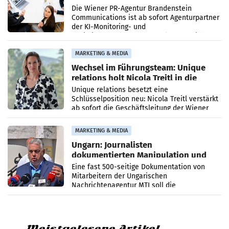
künftig Partner von OtterlyAI
Die Wiener PR-Agentur Brandenstein
Communications ist ab sofort Agenturpartner
der KI-Monitoring- und
Optimierungsplattform OtterlyAI. Damit baut
die Agentur ihr Leistungsportfolio
MARKETING & MEDIA
Wechsel im Führungsteam: Unique
relations holt Nicola Treitl in die
Geschäftsleitung
Unique relations besetzt eine
Schlüsselposition neu: Nicola Treitl verstärkt
ab sofort die Geschäftsleitung der Wiener
PR-Agentur an der Seite von Josef Kalina und
Anna Kalina-Mahr.
MARKETING & MEDIA
Ungarn: Journalisten
dokumentierten Manipulation und
Zensur
Eine fast 500-seitige Dokumentation von
Mitarbeitern der Ungarischen
Nachrichtenagentur MTI soll die
systematische Nachrichten-Manipulation und
Zensur bei der Agentur während der Zeit
Meistgelesene Artikel