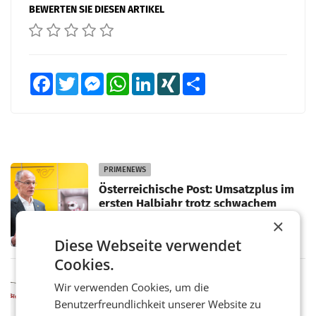
BEWERTEN SIE DIESEN ARTIKEL
Facebook
Twitter
Messenger
WhatsApp
LinkedIn
XING
Teilen
PRIMENEWS
Österreichische Post: Umsatzplus im
ersten Halbjahr trotz schwachem
Briefgeschäft
WIEN Die Österreichische Post AG hat im
×
ersten Halbjahr 2026 einen Konzernumsatz
Diese Webseite verwendet
von 1.544,0 Mio. EUR erwirtschaftet, was
einem Plus von 3,8 Prozent gegenüber dem
Cookies.
Vergleichszeitraum
MARKETING & MEDIA
Wir verwenden Cookies, um die
ProSiebenSat.1 spart und macht
Benutzerfreundlichkeit unserer Website zu
überraschend viel Gewinn