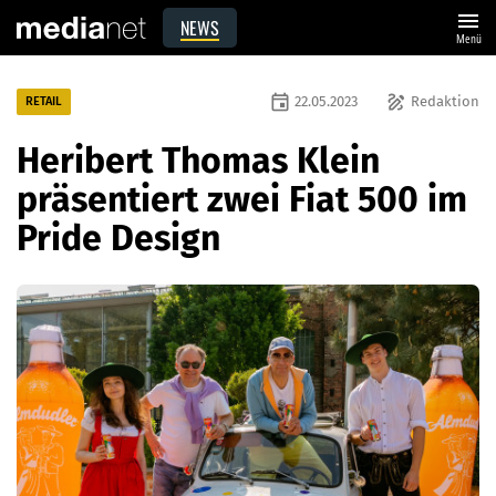
menu
NEWS
Menü
event
draw
22.05.2023
Redaktion
RETAIL
Heribert Thomas Klein
präsentiert zwei Fiat 500 im
Pride Design