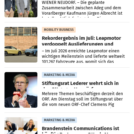
WIENER NEUDORF. – Die geplante
Zusammenarbeit zwischen Adeg und dem
Vorarlberger Kaufmann Jürgen Albrecht ist
kartellrechtlich freigegeben: Die
Bundeswettbewerbsbehörde und der
Bundeskartellanwalt
MOBILITY BUSINESS
Rekordergebnis im Juli: Leapmotor
verdoppelt Auslieferungen und
überschreitet die 100.000er-Marke
– Im Juli 2026 erreichte Leapmotor einen
wichtigen Meilenstein und lieferte weltweit
101.267 Fahrzeuge aus, womit sich das
Ergebnis gegenüber Juli 2025 mehr als
verdoppelte (+102
MARKETING & MEDIA
Stiftungsrat Lederer wehrt sich in
den SN gegen Vorwürfe
Mehrere Themen beschäftigen derzeit den
ORF. Am Dienstag soll im Stiftungsrat über
die vom neuen ORF-Chef Clemens Pig
vorgeschlagenen Besetzungen für die
Direktionen abgestimmt werden.
MARKETING & MEDIA
Brandenstein Communications ist