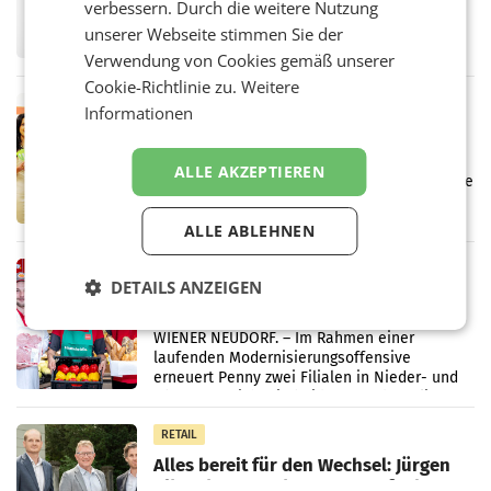
verbessern. Durch die weitere Nutzung
UNTERFÖHRING/MAILAND/AMSTERDAM. Der
Fernsehkonzern ProSiebenSat.1 hat im
unserer Webseite stimmen Sie der
Frühjahr dank Kostensenkungen operativ
Verwendung von Cookies gemäß unserer
wieder Gewinn gemacht und die
Cookie-Richtlinie zu.
Weitere
Markterwartung deutlich übertroffen.
RETAIL
Informationen
Eine Bühne für Zirkularität: ARA und
Müller informieren am POS über
ALLE AKZEPTIEREN
Kreislauffähigkeit
Über den gesamten August hinweg rücken die
Altstoff Recycling Austria AG (ARA) und der
Handelskonzern Müller die Initiative
ALLE ABLEHNEN
„Kreislauf-Helden“ in allen österreichischen
Müller-Filialen
RETAIL
DETAILS ANZEIGEN
Penny modernisiert zwei Filialen in
Ober- und Niederösterreich
WIENER NEUDORF. – Im Rahmen einer
laufenden Modernisierungsoffensive
erneuert Penny zwei Filialen in Nieder- und
Oberösterreich. Die beiden Standorte liegen
in Haag sowie im rund
RETAIL
Alles bereit für den Wechsel: Jürgen
Albrecht setzt ab 1.1.2027 auf Adeg