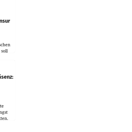
e
tfolio
nsur
schen
soll
chten-
 bei
r Zeit
äsenz:
den
te
ngst
ten.