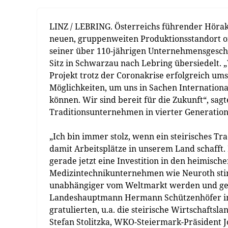
LINZ / LEBRING. Österreichs führender Hörak
neuen, gruppenweiten Produktionsstandort off
seiner über 110-jährigen Unternehmensgeschi
Sitz in Schwarzau nach Lebring übersiedelt. „
Projekt trotz der Coronakrise erfolgreich ums
Möglichkeiten, um uns in Sachen Internationa
können. Wir sind bereit für die Zukunft“, sa
Traditionsunternehmen in vierter Generation 
„Ich bin immer stolz, wenn ein steirisches 
damit Arbeitsplätze in unserem Land schafft
gerade jetzt eine Investition in den heimisch
Medizintechnikunternehmen wie Neuroth stim
unabhängiger vom Weltmarkt werden und gestä
Landeshauptmann Hermann Schützenhöfer im 
gratulierten, u.a. die steirische Wirtschafts
Stefan Stolitzka, WKO-Steiermark-Präsident 