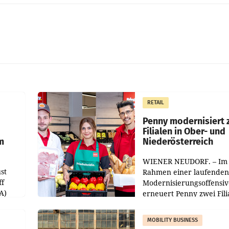
RETAIL
Penny modernisiert 
Filialen in Ober- und
m
Niederösterreich
WIENER NEUDORF. – Im
st
Rahmen einer laufenden
ff
Modernisierungsoffensiv
A)
erneuert Penny zwei Fili
Nieder- und Oberösterre
slauf-
Die beiden Standorte lie
MOBILITY BUSINESS
Haag sowie im rund