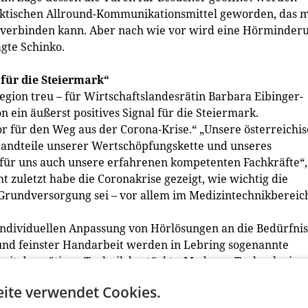
praktischen Allround-Kommunikationsmittel geworden, das 
 verbinden kann. Aber nach wie vor wird eine Hörminder
agte Schinko.
 für die Steiermark“
gion treu – für Wirtschaftslandesrätin Barbara Eibinger-
on ein äußerst positives Signal für die Steiermark.
tor für den Weg aus der Corona-Krise.“ „Unsere österreichi
standteile unserer Wertschöpfungskette und unseres
d für uns auch unsere erfahrenen kompetenten Fachkräfte“,
t zuletzt habe die Coronakrise gezeigt, wie wichtig die
 Grundversorgung sei – vor allem im Medizintechnikbereic
individuellen Anpassung von Hörlösungen an die Bedürfni
nd feinster Handarbeit werden in Lebring sogenannte
 mit der nötigen Technik bestückt. „Moderne Technologien
ch, das zeigt der neue Produktionsstandort eindrucksvoll
ite verwendet Cookies.
im Zuge des Rundgangs durch das Gebäude. Von den digita