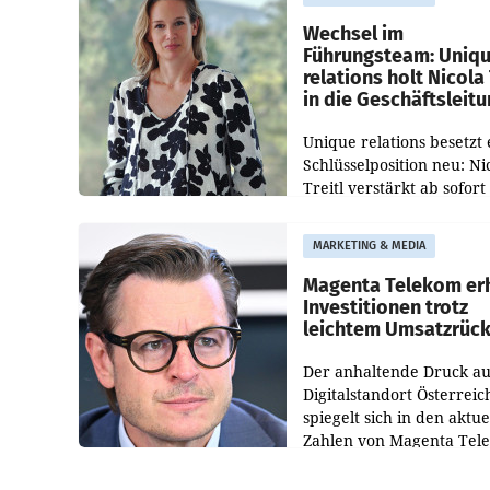
Direktionen abgestimmt
werden.
Wechsel im
Führungsteam: Uniq
relations holt Nicola 
in die Geschäftsleit
Unique relations besetzt 
Schlüsselposition neu: Ni
Treitl verstärkt ab sofort
Geschäftsleitung der Wi
PR-Agentur an der Seite 
MARKETING & MEDIA
Josef Kalina und Anna Ka
Mahr.
Magenta Telekom er
Investitionen trotz
leichtem Umsatzrüc
Der anhaltende Druck au
Digitalstandort Österreic
spiegelt sich in den aktue
Zahlen von Magenta Tel
wider. In den ersten sec
Monaten des laufenden J