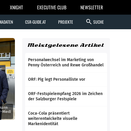
XNIGHT
EXECUTIVE CLUB
NEWSLETTER
search
IADATEN
CSR-GUIDE.AT
PROJEKTE
SUCHE
Meistgelesene Artikel
Personalwechsel im Marketing von
Penny Österreich und Rewe Großhandel
ORF: Pig legt Personalliste vor
ORF-Festspielempfang 2026 im Zeichen
der Salzburger Festspiele
rmann
r-Miedl
Coca-Cola präsentiert
weiterentwickelte visuelle
Markenidentität