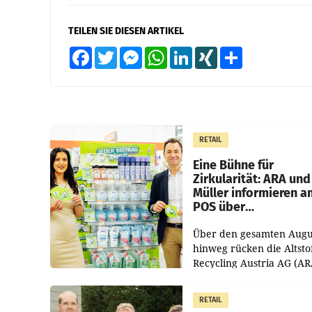
TEILEN SIE DIESEN ARTIKEL
Facebook
Twitter
Messenger
WhatsApp
LinkedIn
XING
Teilen
RETAIL
Eine Bühne für
Zirkularität: ARA und
Müller informieren a
POS über
Kreislauffähigkeit
Über den gesamten Augu
hinweg rücken die Altsto
Recycling Austria AG (AR
und der Handelskonzern
Müller die Initiative „Krei
RETAIL
Helden“ in allen