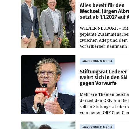
österreichischen Müller-F
Alles bereit für den
Wechsel: Jürgen Albr
setzt ab 1.1.2027 auf
WIENER NEUDORF. – Die
geplante Zusammenarbei
zwischen Adeg und dem
Vorarlberger Kaufmann 
Albrecht ist kartellrechtl
freigegeben: Die
MARKETING & MEDIA
Bundeswettbewerbsbeh
und der Bundeskartellan
Stiftungsrat Lederer
wehrt sich in den SN
gegen Vorwürfe
Mehrere Themen beschä
derzeit den ORF. Am Die
soll im Stiftungsrat über 
vom neuen ORF-Chef Cl
Pig vorgeschlagenen
Besetzungen für die
MARKETING & MEDIA