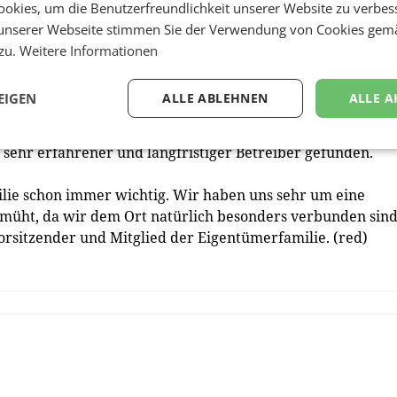
rmark-Präsident Stefan Stolitzka ein Bild und strich die
okies, um die Benutzerfreundlichkeit unserer Website zu verbes
unserer Webseite stimmen Sie der Verwendung von Cookies gem
 zu.
Weitere Informationen
Arbeitsplätze im Bezirk Leibnitz erhalten; weitere sollen
EIGEN
ALLE ABLEHNEN
ALLE A
isherigen Standort in Schwarzau entsteht eine
rt wurde. Mit dem bekannten österreichischen Pflege- und
sehr erfahrener und langfristiger Betreiber gefunden.
lie schon immer wichtig. Wir haben uns sehr um eine
emüht, da wir dem Ort natürlich besonders verbunden sind
orsitzender und Mitglied der Eigentümerfamilie. (red)