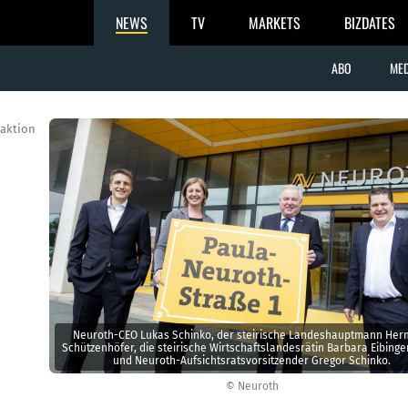
NEWS
TV
MARKETS
BIZDATES
ABO
MED
aktion
Neuroth-CEO Lukas Schinko, der steirische Landeshauptmann He
Schützenhöfer, die steirische Wirtschaftslandesrätin Barbara Eibinge
und Neuroth-Aufsichtsratsvorsitzender Gregor Schinko.
© Neuroth