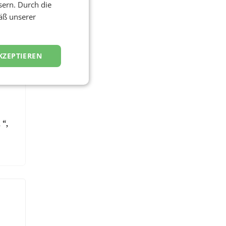
sern. Durch die
äß unserer
KZEPTIEREN
 “,