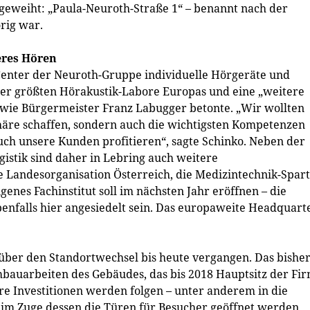
eweiht: „Paula-Neuroth-Straße 1“ – benannt nach der
rig war.
eres Hören
enter der Neuroth-Gruppe individuelle Hörgeräte und
 der größten Hörakustik-Labore Europas und eine „weitere
, wie Bürgermeister Franz Labugger betonte. „Wir wollten
häre schaffen, sondern auch die wichtigsten Kompetenzen
ch unsere Kunden profitieren“, sagte Schinko. Neben der
istik sind daher in Lebring auch weitere
 Landesorganisation Österreich, die Medizintechnik-Spar
enes Fachinstitut soll im nächsten Jahr eröffnen – die
nfalls hier angesiedelt sein. Das europaweite Headquart
 über den Standortwechsel bis heute vergangen. Das bishe
bauarbeiten des Gebäudes, das bis 2018 Hauptsitz der Fi
ere Investitionen werden folgen – unter anderem in die
, im Zuge dessen die Türen für Besucher geöffnet werden