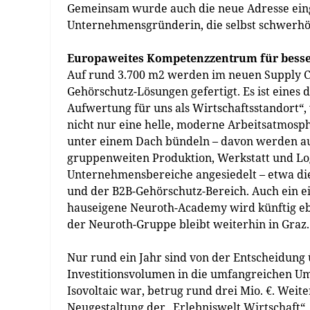
Gemeinsam wurde auch die neue Adresse eing
Unternehmensgründerin, die selbst schwerhö
Europaweites Kompetenzzentrum für bess
Auf rund 3.700 m2 werden im neuen Supply C
Gehörschutz-Lösungen gefertigt. Es ist eines
Aufwertung für uns als Wirtschaftsstandort“
nicht nur eine helle, moderne Arbeitsatmosp
unter einem Dach bündeln – davon werden au
gruppenweiten Produktion, Werkstatt und Log
Unternehmensbereiche angesiedelt – etwa die
und der B2B-Gehörschutz-Bereich. Auch ein eig
hauseigene Neuroth-Academy wird künftig ebe
der Neuroth-Gruppe bleibt weiterhin in Graz.
Nur rund ein Jahr sind von der Entscheidung
Investitionsvolumen in die umfangreichen Um
Isovoltaic war, betrug rund drei Mio. €. Weit
Neugestaltung der „Erlebniswelt Wirtschaft“