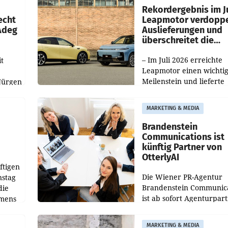
ilialen
Rekordergebnis im Ju
echt
Leapmotor verdoppe
 Adeg
Auslieferungen und
überschreitet die
100.000er-Marke
– Im Juli 2026 erreichte
t
Leapmotor einen wichti
Meilenstein und lieferte
Jürgen
weltweit 101.267 Fahrze
ich
aus, womit sich das Erge
MARKETING & MEDIA
gegenüber Juli 2025 meh
örde
verdoppelte (+102
walt
Brandenstein
Communications ist
künftig Partner von
OtterlyAI
ftigen
Die Wiener PR-Agentur
nstag
Brandenstein Communica
die
ist ab sofort Agenturpar
emens
der KI-Monitoring- und
Optimierungsplattform
MARKETING & MEDIA