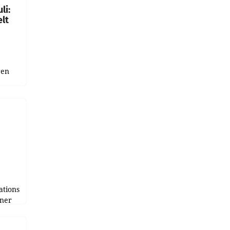
li:
lt
gen
uge
bnis
r als
tions
tner