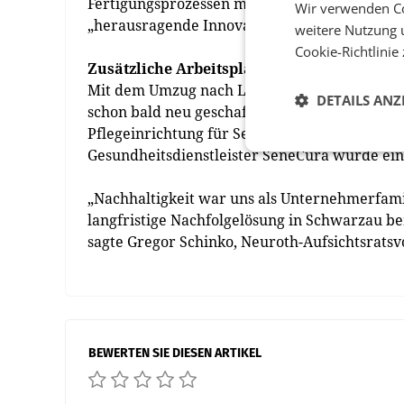
Fertigungsprozessen machte sich auch IV-Steie
Wir verwenden Co
„herausragende Innovationskraft“ hervor.
weitere Nutzung 
Cookie-Richtlinie
Zusätzliche Arbeitsplätze für die Region
Mit dem Umzug nach Lebring bleiben wichtige 
DETAILS ANZ
schon bald neu geschaffen werden. Denn am b
Pflegeinrichtung für Senioren, wie nun fixie
Gesundheitsdienstleister SeneCura wurde ein 
„Nachhaltigkeit war uns als Unternehmerfami
langfristige Nachfolgelösung in Schwarzau b
sagte Gregor Schinko, Neuroth-Aufsichtsratsv
BEWERTEN SIE DIESEN ARTIKEL