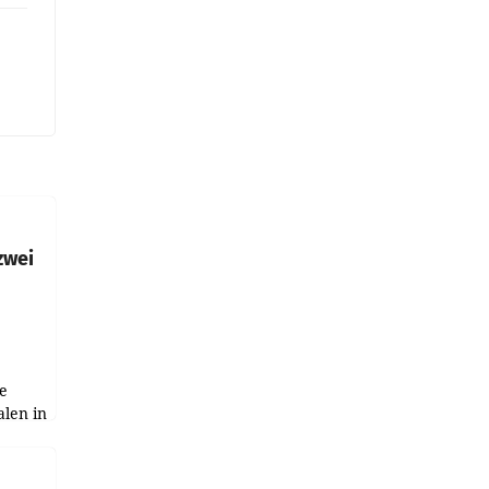
zwei
e
alen in
ich.
gen in