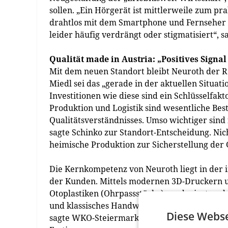
sollen. „Ein Hörgerät ist mittlerweile zum 
drahtlos mit dem Smartphone und Fernseher
leider häufig verdrängt oder stigmatisiert“, s
Qualität made in Austria: „Positives Signal
Mit dem neuen Standort bleibt Neuroth der Re
Miedl sei das „gerade in der aktuellen Situati
Investitionen wie diese sind ein Schlüsselfak
Produktion und Logistik sind wesentliche Be
Qualitätsverständnisses. Umso wichtiger sin
sagte Schinko zur Standort-Entscheidung. Nich
heimische Produktion zur Sicherstellung der
Die Kernkompetenz von Neuroth liegt in der 
der Kunden. Mittels modernen 3D-Druckern u
Otoplastiken (Ohrpassstücke) produziert und
und klassisches Handwerk sind kein Widerspru
Diese Webse
sagte WKO-Steiermark-Präsident Josef Herk 