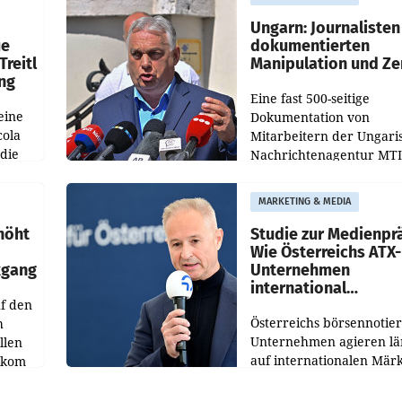
OtterlyAI. Damit baut di
Agentur ihr Leistungspor
Ungarn: Journalisten
ue
dokumentierten
Treitl
Manipulation und Ze
ung
Eine fast 500-seitige
eine
Dokumentation von
cola
Mitarbeitern der Ungari
 die
Nachrichtenagentur MTI 
ener
die systematische Nachri
von
Manipulation und Zensur
MARKETING & MEDIA
lina-
der Agentur während de
höht
Studie zur Medienpr
Wie Österreichs ATX-
kgang
Unternehmen
international
f den
wahrgenommen wer
Österreichs börsennotier
h
Unternehmen agieren lä
llen
auf internationalen Märk
ekom
Eine neue internationale
hs
Medienresonanzanalyse
ahres