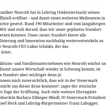
ustiker Neuroth hat in Lebring (Südsteiermark) seinen
iziell eröffnet – und damit einen weiteren Meilenstein in
chte gesetzt. Rund 190 Mitarbeiter sind vom langjährigen
Wir sind stolz darauf, dass wir unser geplantes Standort-
etzen konnten. Unser neuer Standort bietet alle
lisierung und Innovation nachhaltig weiterentwickeln zu
gte Neuroth-CEO Lukas Schinko, der das
leitet.
Traditions- und Familienunternehmen wie Neuroth wächst u
. Damit unsere Wirtschaft wieder in Schwung kommt, ist
en Standort aber wichtiger denn je.
men mich zuversichtlich, dass wir in der Steiermark
rkt aus dieser Krise kommen“, sagte der steirische
Zuge der Eröffnung. Auch viele weitere Ehrengäste
landesrätin Barbara Eibinger-Miedl, IV-Steiermark-Präsident
Josef Herk und Lebring-Bürgermeister Franz Labugger.