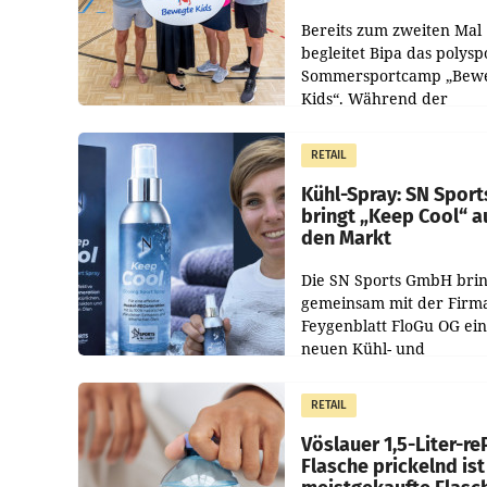
Bereits zum zweiten Mal
begleitet Bipa das polysp
Sommersportcamp „Bew
Kids“. Während der
Campwochen in den Mon
Juli und August versorgt
RETAIL
Unternehmen Kinder so
Kühl-Spray: SN Sport
bringt „Keep Cool“ a
den Markt
Die SN Sports GmbH brin
gemeinsam mit der Firm
Feygenblatt FloGu OG ei
neuen Kühl- und
Regenerations-Spray auf
Markt. Das Produkt nam
RETAIL
„Keep Cool“ ist zu 100 Pr
Vöslauer 1,5-Liter-re
Flasche prickelnd ist