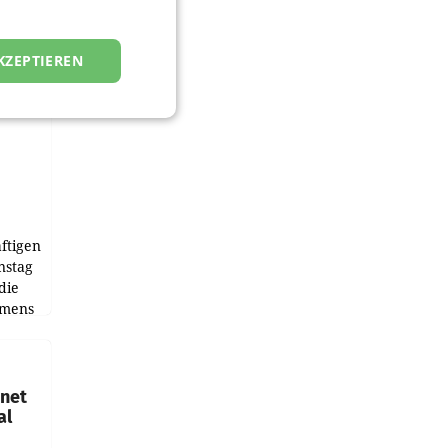
KZEPTIEREN
ftigen
nstag
die
emens
hnet
al