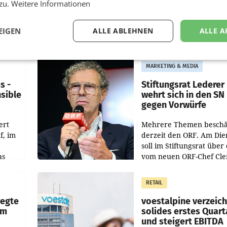
 zu.
Weitere Informationen
EIGEN
ALLE ABLEHNEN
ALLE A
MARKETING & MEDIA
s -
Stiftungsrat Lederer
nsible
wehrt sich in den SN
gegen Vorwürfe
ert
Mehrere Themen beschä
f, im
derzeit den ORF. Am Die
soll im Stiftungsrat über 
as
vom neuen ORF-Chef Cl
chefs
Pig vorgeschlagenen
istian
Besetzungen für die
RETAIL
Direktionen abgestimmt
werden.
wegte
voestalpine verzeic
im
solides erstes Quart
und steigert EBITDA