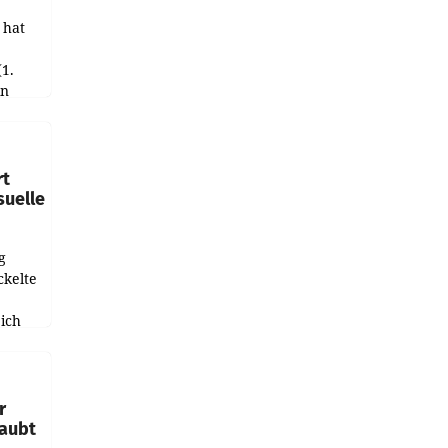
 hat
(1.
in
haftet.
leich
rt
suelle
g
ckelte
ich
e
r
laubt