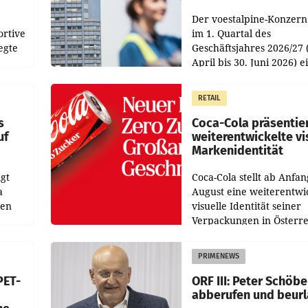
Der voestalpine-Konzern
ortive
im 1. Quartal des
egte
Geschäftsjahres 2026/27 
April bis 30. Juni 2026) e
aten
solides Ergebnis erwirtsc
 das
Der Umsatz stieg im Verg
RETAIL
wie
zur Vorjahresperiode
s
Coca-Cola präsentie
uf
weiterentwickelte vi
Markenidentität
gt
Coca-Cola stellt ab Anfan
a
August eine weiterentwi
nen
visuelle Identität seiner
Verpackungen in Österre
 den
vor. Im Mittelpunkt des
ens
Redesigns stehen zentral
PRIMENEWS
ozent
Gestaltungselemente
PET-
ORF III: Peter Schöbe
abberufen und beur