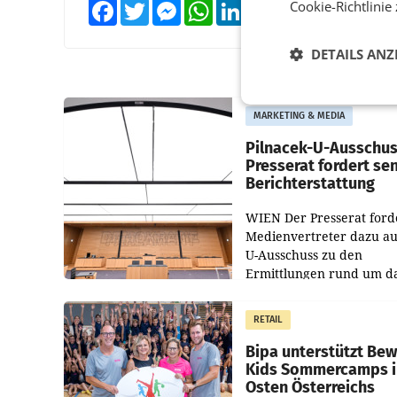
Cookie-Richtlinie
Facebook
Twitter
Messenger
WhatsApp
LinkedIn
XING
Teilen
DETAILS ANZ
MARKETING & MEDIA
Pilnacek-U-Ausschus
Presserat fordert se
Berichterstattung
WIEN Der Presserat ford
Medienvertreter dazu au
U-Ausschuss zu den
Ermittlungen rund um d
Ableben des Ex-Sektions
im Justizministerium, Chr
RETAIL
Pilnacek, auf sensible
Bipa unterstützt Be
Kids Sommercamps 
Osten Österreichs