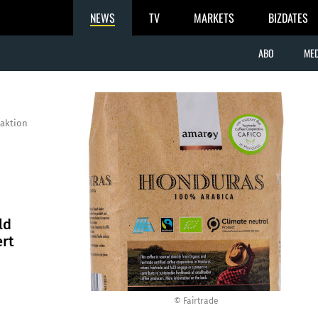
NEWS
TV
MARKETS
BIZDATES
ABO
MED
aktion
ld
ert
© Fairtrade