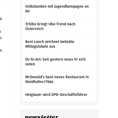
Volksbanken mit Jugendkampagne on
Air
am
Tchibo bringt Ube-Trend nach
Österreich
n
u
Best Lunch zeichnet beliebte
Mittagslokale aus
s
EU AI-Act: Seit gestern muss KI sich
outen
McDonald’s baut neues Restaurant in
Waidhofen/Ybbs
Heiglauer wird DPD-Geschäftsführer
newsletter