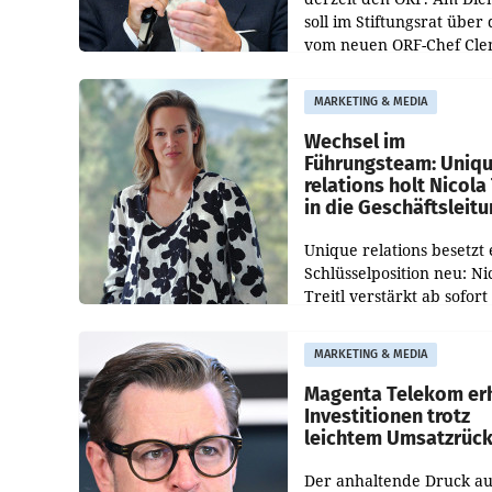
soll im Stiftungsrat über 
vom neuen ORF-Chef Cl
Pig vorgeschlagenen
Besetzungen für die
MARKETING & MEDIA
Direktionen abgestimmt
werden.
Wechsel im
Führungsteam: Uniq
relations holt Nicola 
in die Geschäftsleit
Unique relations besetzt 
Schlüsselposition neu: Ni
Treitl verstärkt ab sofort
Geschäftsleitung der Wi
PR-Agentur an der Seite 
MARKETING & MEDIA
Josef Kalina und Anna Ka
Mahr.
Magenta Telekom er
Investitionen trotz
leichtem Umsatzrüc
Der anhaltende Druck au