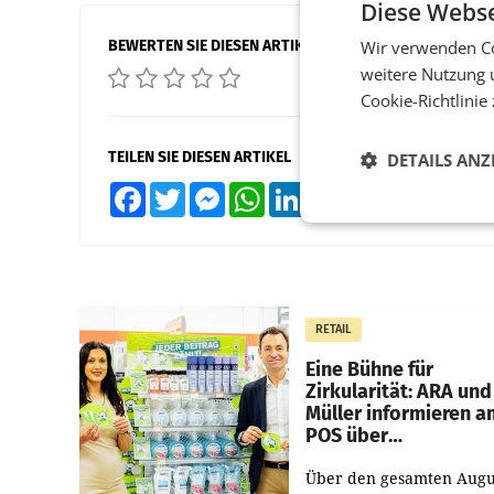
Diese Webse
BEWERTEN SIE DIESEN ARTIKEL
Wir verwenden Co
weitere Nutzung 
Cookie-Richtlinie
TEILEN SIE DIESEN ARTIKEL
DETAILS ANZ
Facebook
Twitter
Messenger
WhatsApp
LinkedIn
XING
Teilen
RETAIL
Eine Bühne für
Zirkularität: ARA und
Müller informieren a
POS über
Kreislauffähigkeit
Über den gesamten Augu