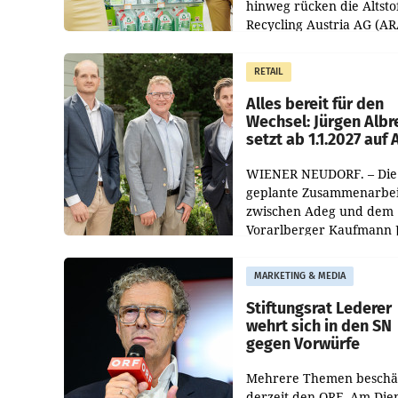
hinweg rücken die Altsto
Recycling Austria AG (AR
und der Handelskonzern
Müller die Initiative „Krei
RETAIL
Helden“ in allen
österreichischen Müller-F
Alles bereit für den
Wechsel: Jürgen Albr
setzt ab 1.1.2027 auf
WIENER NEUDORF. – Die
geplante Zusammenarbei
zwischen Adeg und dem
Vorarlberger Kaufmann 
Albrecht ist kartellrechtl
freigegeben: Die
MARKETING & MEDIA
Bundeswettbewerbsbeh
und der Bundeskartellan
Stiftungsrat Lederer
wehrt sich in den SN
gegen Vorwürfe
Mehrere Themen beschä
derzeit den ORF. Am Die