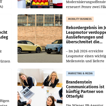
ff
Modernisierungsoffensiv
A)
erneuert Penny zwei Fili
Nieder- und Oberösterre
slauf-
Die beiden Standorte lie
MOBILITY BUSINESS
Haag sowie im rund
ilialen
Rekordergebnis im Ju
echt
Leapmotor verdoppe
 Adeg
Auslieferungen und
überschreitet die
100.000er-Marke
– Im Juli 2026 erreichte
t
Leapmotor einen wichti
Meilenstein und lieferte
Jürgen
weltweit 101.267 Fahrze
ich
aus, womit sich das Erge
MARKETING & MEDIA
gegenüber Juli 2025 meh
örde
verdoppelte (+102
walt
Brandenstein
Communications ist
künftig Partner von
OtterlyAI
ftigen
Die Wiener PR-Agentur
nstag