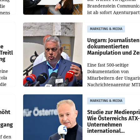
Brandenstein Communica
die
ist ab sofort Agenturpar
emens
der KI-Monitoring- und
Optimierungsplattform
MARKETING & MEDIA
OtterlyAI. Damit baut di
Agentur ihr Leistungspor
Ungarn: Journalisten
ue
dokumentierten
Treitl
Manipulation und Ze
ung
Eine fast 500-seitige
eine
Dokumentation von
cola
Mitarbeitern der Ungari
 die
Nachrichtenagentur MTI 
ener
die systematische Nachri
von
Manipulation und Zensur
MARKETING & MEDIA
lina-
der Agentur während de
höht
Studie zur Medienpr
Wie Österreichs ATX-
kgang
Unternehmen
international
f den
wahrgenommen wer