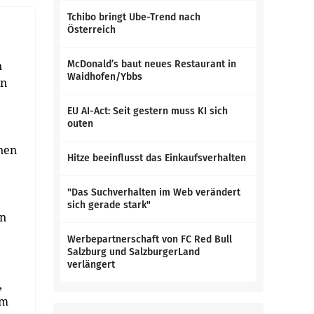
Tchibo bringt Ube-Trend nach
Österreich
n
McDonald’s baut neues Restaurant in
Waidhofen/Ybbs
en
EU AI-Act: Seit gestern muss KI sich
outen
enen
Hitze beeinflusst das Einkaufsverhalten
"Das Suchverhalten im Web verändert
sich gerade stark"
ln
Werbepartnerschaft von FC Red Bull
Salzburg und SalzburgerLand
verlängert
,
em