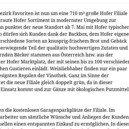
rk Favoriten ist nun um eine 710 m² große Hofer Filiale
rtraute Hofer Sortiment in modernster Umgebung zur
n punktet der neue Standort ab 7. Mai mit Hofer typische
So dürfen sich Kunden dank der Backbox, dem Hofer eigen
erschiedene Sorten an knusprig-frischem Brot und Gebäck
berwiegende Teil der qualitativ hochwertigen Zutaten und
fernden Bäcker stammen aus Österreich bzw. aus der
 der Hofer Marktplatz, der mit seinen bis zu 100 verschied
en Gustieren einlädt. Weinliebhaber finden nur ein paar
designten Regalen der Vinothek. Ganz im Sinne der
et die neue Filiale gleich doppelt grün, da in dieser
 Einsatz kommt und zur Gänze mit ökologischen Putzmitte
 die kostenlosen Garagenparkplätze der Filiale. Im
arbeiter um sämtliche Wünsche und Anliegen der Kunden
ellen einen entspannten Einkauf zu ermöglichen. In dies