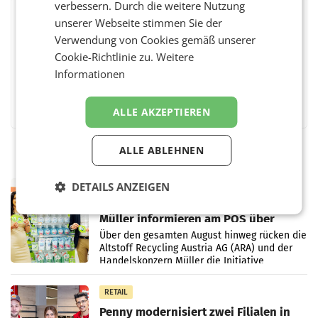
verbessern. Durch die weitere Nutzung
unserer Webseite stimmen Sie der
BEWERTEN SIE DIESEN ARTIKEL
Verwendung von Cookies gemäß unserer
Cookie-Richtlinie zu.
Weitere
Informationen
Facebook
Twitter
Messenger
WhatsApp
LinkedIn
XING
Teilen
ALLE AKZEPTIEREN
ALLE ABLEHNEN
DETAILS ANZEIGEN
RETAIL
Eine Bühne für Zirkularität: ARA und
Müller informieren am POS über
Kreislauffähigkeit
Über den gesamten August hinweg rücken die
Altstoff Recycling Austria AG (ARA) und der
Handelskonzern Müller die Initiative
„Kreislauf-Helden“ in allen österreichischen
Müller-Filialen
RETAIL
Penny modernisiert zwei Filialen in