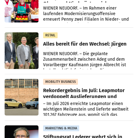
Ober- und Niederösterreich
WIENER NEUDORF. – Im Rahmen einer
laufenden Modernisierungsoffensive
erneuert Penny zwei Filialen in Nieder- und
Oberösterreich. Die beiden Standorte liegen
in Haag sowie im rund
RETAIL
Alles bereit für den Wechsel: Jürgen
Albrecht setzt ab 1.1.2027 auf Adeg
WIENER NEUDORF. – Die geplante
Zusammenarbeit zwischen Adeg und dem
Vorarlberger Kaufmann Jürgen Albrecht ist
kartellrechtlich freigegeben: Die
Bundeswettbewerbsbehörde und der
Bundeskartellanwalt
MOBILITY BUSINESS
Rekordergebnis im Juli: Leapmotor
verdoppelt Auslieferungen und
überschreitet die 100.000er-Marke
– Im Juli 2026 erreichte Leapmotor einen
wichtigen Meilenstein und lieferte weltweit
101.267 Fahrzeuge aus, womit sich das
Ergebnis gegenüber Juli 2025 mehr als
verdoppelte (+102
MARKETING & MEDIA
Stiftungsrat Lederer wehrt sich in