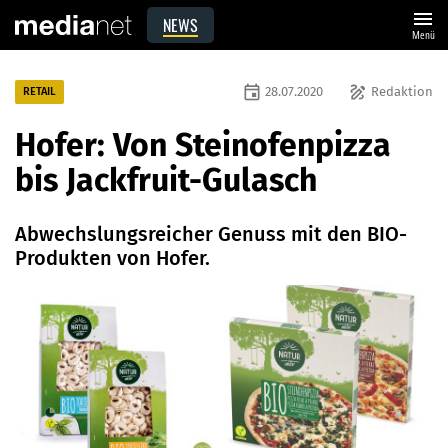
menu
NEWS
Menü
event
draw
28.07.2020
Redaktion
RETAIL
Hofer: Von Steinofenpizza
bis Jackfruit-Gulasch
Abwechslungsreicher Genuss mit den BIO-
Produkten von Hofer.