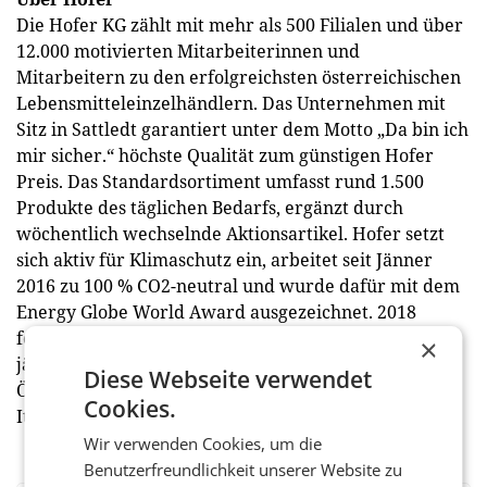
Die Hofer KG zählt mit mehr als 500 Filialen und über
12.000 motivierten Mitarbeiterinnen und
Mitarbeitern zu den erfolgreichsten österreichischen
Lebensmitteleinzelhändlern. Das Unternehmen mit
Sitz in Sattledt garantiert unter dem Motto „Da bin ich
mir sicher.“ höchste Qualität zum günstigen Hofer
Preis. Das Standardsortiment umfasst rund 1.500
Produkte des täglichen Bedarfs, ergänzt durch
wöchentlich wechselnde Aktionsartikel. Hofer setzt
sich aktiv für Klimaschutz ein, arbeitet seit Jänner
2016 zu 100 % CO2-neutral und wurde dafür mit dem
Energy Globe World Award ausgezeichnet. 2018
feierte der Lebensmittelhändler bereits sein 50-
×
jähriges Bestehen. Zu Hofer S/E zählen neben Hofer
Diese Webseite verwendet
Österreich die Schweiz, Slowenien, Ungarn und
Cookies.
Italien. (red)
Wir verwenden Cookies, um die
Benutzerfreundlichkeit unserer Website zu