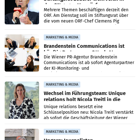
den SN gegen Vorwürfe
Mehrere Themen beschäftigen derzeit den
ORF. Am Dienstag soll im Stiftungsrat über
die vom neuen ORF-Chef Clemens Pig
vorgeschlagenen Besetzungen für die
Direktionen abgestimmt werden.
MARKETING & MEDIA
Brandenstein Communications ist
künftig Partner von OtterlyAI
Die Wiener PR-Agentur Brandenstein
Communications ist ab sofort Agenturpartner
der KI-Monitoring- und
Optimierungsplattform OtterlyAI. Damit baut
die Agentur ihr Leistungsportfolio
MARKETING & MEDIA
Wechsel im Führungsteam: Unique
relations holt Nicola Treitl in die
Geschäftsleitung
Unique relations besetzt eine
Schlüsselposition neu: Nicola Treitl verstärkt
ab sofort die Geschäftsleitung der Wiener
PR-Agentur an der Seite von Josef Kalina und
Anna Kalina-Mahr.
MARKETING & MEDIA