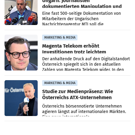
Ungarn: Journalisten
dokumentierten Manipulation und
Zensur
Eine fast 500-seitige Dokumentation von
Mitarbeitern der Ungarischen
Nachrichtenagentur MTI soll die
systematische Nachrichten-Manipulation und
Zensur bei der Agentur während der Zeit
MARKETING & MEDIA
Magenta Telekom erhöht
Investitionen trotz leichtem
Umsatzrückgang
Der anhaltende Druck auf den Digitalstandort
Österreich spiegelt sich in den aktuellen
Zahlen von Magenta Telekom wider. In den
ersten sechs Monaten des laufenden Jahres
verzeichnete
MARKETING & MEDIA
Studie zur Medienpräsenz: Wie
Österreichs ATX-Unternehmen
international wahrgenommen
Österreichs börsennotierte Unternehmen
werden
agieren längst auf internationalen Märkten.
Eine neue internationale
Medienresonanzanalyse untersucht die
weltweite Berichterstattung über