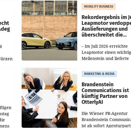
slauf-
Die beiden Standorte lie
MOBILITY BUSINESS
Haag sowie im rund
ilialen
Rekordergebnis im Ju
echt
Leapmotor verdoppe
 Adeg
Auslieferungen und
überschreitet die
100.000er-Marke
– Im Juli 2026 erreichte
t
Leapmotor einen wichti
Meilenstein und lieferte
Jürgen
weltweit 101.267 Fahrze
ich
aus, womit sich das Erge
MARKETING & MEDIA
gegenüber Juli 2025 meh
örde
verdoppelte (+102
walt
Brandenstein
Communications ist
künftig Partner von
OtterlyAI
ftigen
Die Wiener PR-Agentur
nstag
Brandenstein Communica
die
ist ab sofort Agenturpar
emens