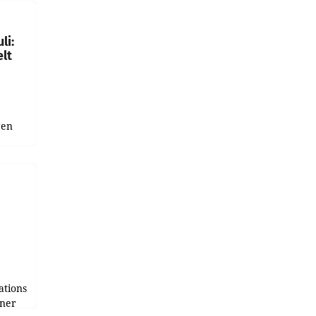
gen in
li:
lt
gen
uge
bnis
r als
tions
tner