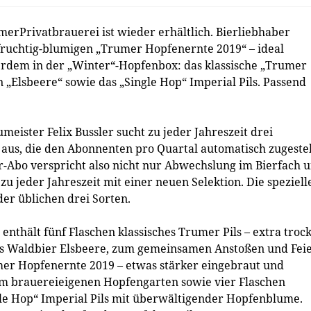
rPrivatbrauerei ist wieder erhältlich. Bierliebhaber
 fruchtig-blumigen „Trumer Hopfenernte 2019“ – ideal
ußerdem in der „Winter“-Hopfenbox: das klassische „Trumer
n „Elsbeere“ sowie das „Single Hop“ Imperial Pils. Passend
eister Felix Bussler sucht zu jeder Jahreszeit drei
x aus, die den Abonnenten pro Quartal automatisch zugestel
-Abo verspricht also nicht nur Abwechslung im Bierfach 
zu jeder Jahreszeit mit einer neuen Selektion. Die speziell
 der üblichen drei Sorten.
enthält fünf Flaschen klassisches Trumer Pils – extra troc
ye's Waldbier Elsbeere, zum gemeinsamen Anstoßen und Fei
umer Hopfenernte 2019 – etwas stärker eingebraut und
m brauereieigenen Hopfengarten sowie vier Flaschen
le Hop“ Imperial Pils mit überwältigender Hopfenblume.