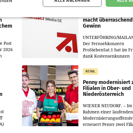
EIGEN
ALLE ABLEHNEN
ALLE A
MARKETING & MEDIA
:
ProSiebenSat.1 spar
n
macht überraschend 
achem
Gewinn
UNTERFÖHRING/MAILA
e Post
Der Fernsehkonzern
hr 2026
ProSiebenSat.1 hat im F
n
dank Kostensenkungen
operativ wieder Gewinn
m Plus
gemacht und die
RETAIL
er
Markterwartung deutlic
übertroffen.
Penny modernisiert 
Filialen in Ober- und
m
Niederösterreich
WIENER NEUDORF. – Im
st
Rahmen einer laufenden
ff
Modernisierungsoffensiv
A)
erneuert Penny zwei Fili
Nieder- und Oberösterre