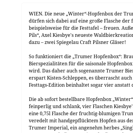
WIEN. Die neue „Winter“-Hopfenbox der Trume
dürfen sich dabei auf eine große Flasche der
beispielsweise für die Festtafel – freuen. A
Pils“, Axel Kiesbye's neueste Waldbierkreatio
dazu – zwei Spiegelau Craft Pilsner Gläser!
So funktioniert die „Trumer Hopfenbox“: Braum
Bierspezialitäten für die saisonale Hopfenbo
wird. Das daher auch sogenannte Trumer Bier
erspart Kisten-Schleppen, es überrascht auch 
Festtags-Edition beinhaltet sogar vier anstatt
Die ab sofort bestellbare Hopfenbox „Winter“ 
feinperlig und schlank, vier Flaschen Kiesb
eine 0,75l Flasche der fruchtig-blumigen Tr
veredelt mit handgepflücktem Hopfen aus de
Trumer Imperial, ein angenehm herbes „Sing