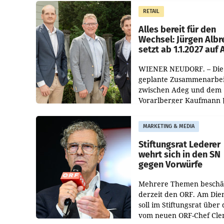
Müller die Initiative „Krei
RETAIL
Helden“ in allen
österreichischen Müller-F
Alles bereit für den
Wechsel: Jürgen Albr
setzt ab 1.1.2027 auf
WIENER NEUDORF. – Die
geplante Zusammenarbei
zwischen Adeg und dem
Vorarlberger Kaufmann 
Albrecht ist kartellrechtl
freigegeben: Die
MARKETING & MEDIA
Bundeswettbewerbsbeh
und der Bundeskartellan
Stiftungsrat Lederer
wehrt sich in den SN
gegen Vorwürfe
Mehrere Themen beschä
derzeit den ORF. Am Die
soll im Stiftungsrat über 
vom neuen ORF-Chef Cl