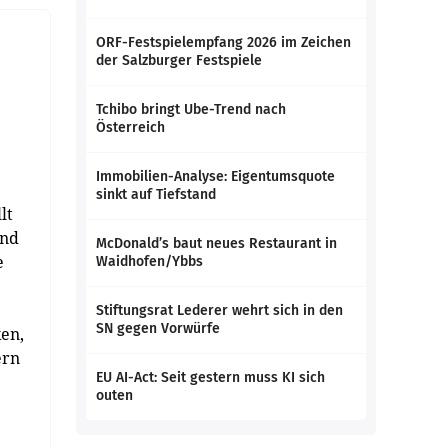
ORF-Festspielempfang 2026 im Zeichen
der Salzburger Festspiele
Tchibo bringt Ube-Trend nach
Österreich
Immobilien-Analyse: Eigentumsquote
sinkt auf Tiefstand
lt
und
McDonald’s baut neues Restaurant in
e
Waidhofen/Ybbs
Stiftungsrat Lederer wehrt sich in den
SN gegen Vorwürfe
ken,
ern
EU AI-Act: Seit gestern muss KI sich
outen