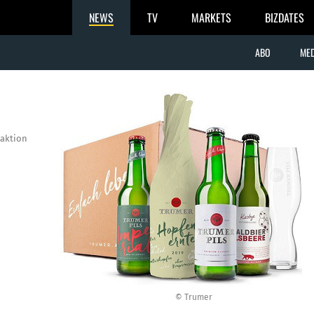
NEWS
TV
MARKETS
BIZDATES
ABO
MED
aktion
© Trumer