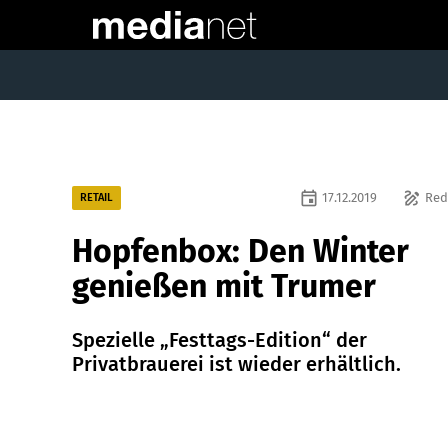
event
draw
17.12.2019
Red
RETAIL
Hopfenbox: Den Winter
genießen mit Trumer
Spezielle „Festtags-Edition“ der
Privatbrauerei ist wieder erhältlich.