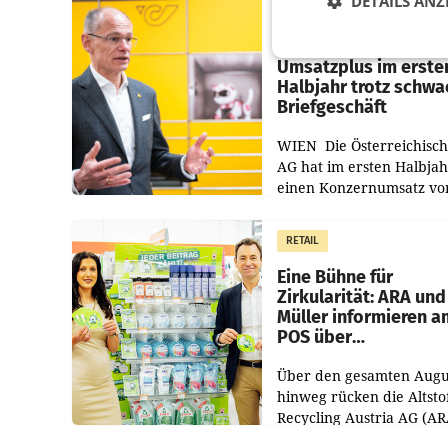
DETAILS ANZ
PRIMENEWS
Österreichische Post
Umsatzplus im erste
Halbjahr trotz schw
Briefgeschäft
WIEN Die Österreichisch
AG hat im ersten Halbja
einen Konzernumsatz vo
1.544,0 Mio. EUR
erwirtschaftet, was eine
RETAIL
von 3,8 Prozent gegenüb
dem Vergleichszeitraum
Eine Bühne für
Zirkularität: ARA und
Müller informieren a
POS über
Kreislauffähigkeit
Über den gesamten Augu
hinweg rücken die Altsto
Recycling Austria AG (AR
und der Handelskonzern