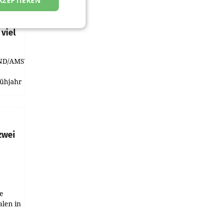
KZEPTIEREN
t und
viel
ND/AMSTERDAM.
rühjahr
h
zwei
e
alen in
ich.