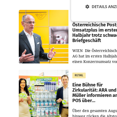
DETAILS ANZ
PRIMENEWS
Österreichische Post
Umsatzplus im erste
Halbjahr trotz schw
Briefgeschäft
WIEN Die Österreichisch
AG hat im ersten Halbja
einen Konzernumsatz vo
1.544,0 Mio. EUR
erwirtschaftet, was eine
RETAIL
von 3,8 Prozent gegenüb
dem Vergleichszeitraum
Eine Bühne für
Zirkularität: ARA und
Müller informieren a
POS über
Kreislauffähigkeit
Über den gesamten Augu
hinweg rücken die Altsto