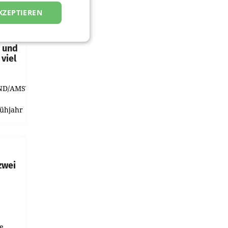
KZEPTIEREN
t und
viel
ND/AMSTERDAM.
rühjahr
h
zwei
e