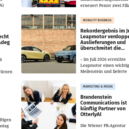
A)
erneuert Penny zwei Fili
Nieder- und Oberösterre
slauf-
Die beiden Standorte lie
MOBILITY BUSINESS
Haag sowie im rund
ilialen
Rekordergebnis im Ju
echt
Leapmotor verdoppe
 Adeg
Auslieferungen und
überschreitet die
100.000er-Marke
– Im Juli 2026 erreichte
t
Leapmotor einen wichti
Meilenstein und lieferte
Jürgen
weltweit 101.267 Fahrze
ich
aus, womit sich das Erge
MARKETING & MEDIA
gegenüber Juli 2025 meh
örde
verdoppelte (+102
walt
Brandenstein
Communications ist
künftig Partner von
OtterlyAI
ftigen
Die Wiener PR-Agentur
nstag