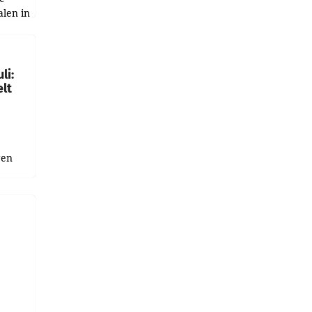
alen in
ich.
gen in
li:
lt
gen
uge
bnis
r als