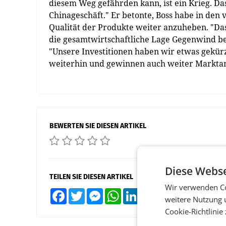
diesem Weg gefährden kann, ist ein Krieg. Das 
Chinageschäft." Er betonte, Boss habe in den
Qualität der Produkte weiter anzuheben. "Das
die gesamtwirtschaftliche Lage Gegenwind b
"Unsere Investitionen haben wir etwas gekürz
weiterhin und gewinnen auch weiter Marktant
BEWERTEN SIE DIESEN ARTIKEL
Diese Webse
TEILEN SIE DIESEN ARTIKEL
Wir verwenden Co
Facebook
Twitter
Messenger
WhatsApp
LinkedIn
XING
Teilen
weitere Nutzung 
Cookie-Richtlinie