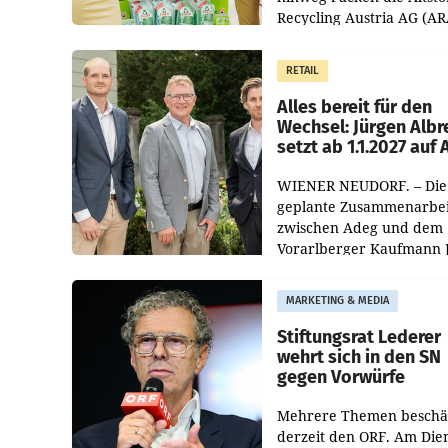
Recycling Austria AG (AR
und der Handelskonzern
Müller die Initiative „Krei
RETAIL
Helden“ in allen
österreichischen Müller-F
Alles bereit für den
Wechsel: Jürgen Albr
setzt ab 1.1.2027 auf
WIENER NEUDORF. – Die
geplante Zusammenarbei
zwischen Adeg und dem
Vorarlberger Kaufmann 
Albrecht ist kartellrechtl
freigegeben: Die
MARKETING & MEDIA
Bundeswettbewerbsbeh
und der Bundeskartellan
Stiftungsrat Lederer
wehrt sich in den SN
gegen Vorwürfe
Mehrere Themen beschä
derzeit den ORF. Am Die