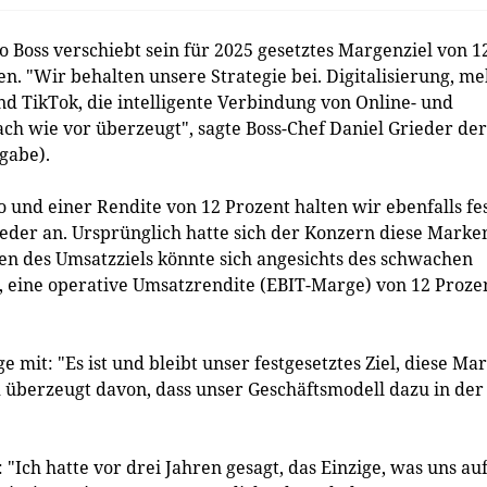
oss verschiebt sein für 2025 gesetztes Margenziel von 1
ten. "Wir behalten unsere Strategie bei. Digitalisierung, m
d TikTok, die intelligente Verbindung von Online- und
ach wie vor überzeugt", sagte Boss-Chef Daniel Grieder der
gabe).
und einer Rendite von 12 Prozent halten wir ebenfalls fes
eder an. Ursprünglich hatte sich der Konzern diese Marke
hen des Umsatzziels könnte sich angesichts des schwachen
, eine operative Umsatzrendite (EBIT-Marge) von 12 Proze
 mit: "Es ist und bleibt unser festgesetztes Ziel, diese Ma
d überzeugt davon, dass unser Geschäftsmodell dazu in der
"Ich hatte vor drei Jahren gesagt, das Einzige, was uns au