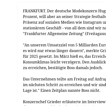
FRANKFURT. Der deutsche Modekonzern Hugo B
Prozent, will aber an seiner Strategie festhal
Präsenz auf sozialen Medien wie Instagram un
stationärem Geschäft - von all dem sind wir n
"Frankfurter Allgemeine Zeitung" (Freitagaus
"An unserem Umsatzziel von 5 Milliarden Euro 
es wird nur etwas länger dauern", merkte Gri
für 2025 gesetzt. Im März hieß es, das Erreic
Konsumklimas leicht verzögern. Den Ausblick
zu erreichen, bestätigte Boss damals jedoch.
Das Unternehmen teilte am Freitag auf Anfrage
im nächsten Schritt zu erreichen und wir sin
Lage ist." Einen Zeitplan nannte Boss nicht.
Konzernchef Grieder erläuterte im Interview: 