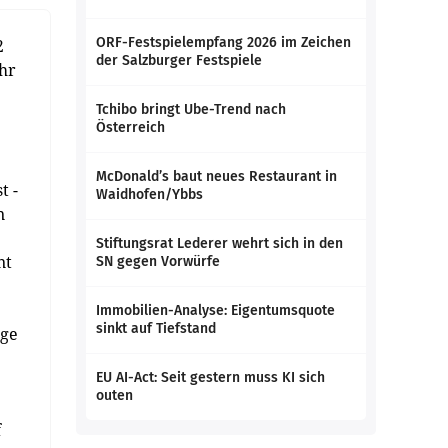
ORF-Festspielempfang 2026 im Zeichen
2
der Salzburger Festspiele
ehr
Tchibo bringt Ube-Trend nach
Österreich
McDonald’s baut neues Restaurant in
t -
Waidhofen/Ybbs
n
Stiftungsrat Lederer wehrt sich in den
nt
SN gegen Vorwürfe
Immobilien-Analyse: Eigentumsquote
sinkt auf Tiefstand
rge
EU AI-Act: Seit gestern muss KI sich
outen
f