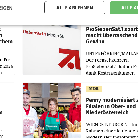
EIGEN
ALLE ABLEHNEN
ALLE A
MARKETING & MEDIA
:
ProSiebenSat.1 spar
n
macht überraschend 
achem
Gewinn
UNTERFÖHRING/MAILA
e Post
Der Fernsehkonzern
hr 2026
ProSiebenSat.1 hat im F
n
dank Kostensenkungen
operativ wieder Gewinn
m Plus
gemacht und die
RETAIL
er
Markterwartung deutlic
übertroffen.
Penny modernisiert 
Filialen in Ober- und
m
Niederösterreich
WIENER NEUDORF. – Im
st
Rahmen einer laufenden
ff
Modernisierungsoffensiv