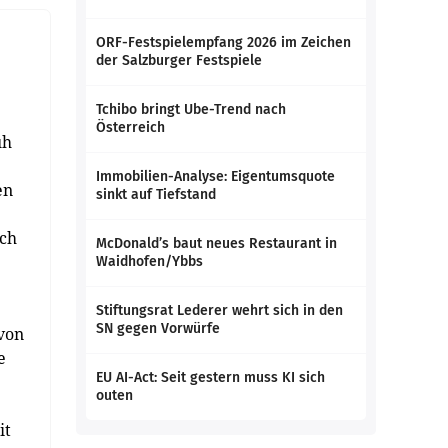
ORF-Festspielempfang 2026 im Zeichen
der Salzburger Festspiele
Tchibo bringt Ube-Trend nach
Österreich
uh
Immobilien-Analyse: Eigentumsquote
en
sinkt auf Tiefstand
ich
McDonald’s baut neues Restaurant in
Waidhofen/Ybbs
Stiftungsrat Lederer wehrt sich in den
SN gegen Vorwürfe
von
e
EU AI-Act: Seit gestern muss KI sich
outen
it