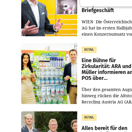
Halbjahr trotz schw
Briefgeschäft
WIEN Die Österreichisch
AG hat im ersten Halbja
einen Konzernumsatz vo
1.544,0 Mio. EUR
erwirtschaftet, was eine
RETAIL
von 3,8 Prozent gegenüb
dem Vergleichszeitraum
Eine Bühne für
Zirkularität: ARA und
Müller informieren a
POS über
Kreislauffähigkeit
Über den gesamten Augu
hinweg rücken die Altsto
Recycling Austria AG (AR
und der Handelskonzern
Müller die Initiative „Krei
RETAIL
Helden“ in allen
österreichischen Müller-F
Alles bereit für den