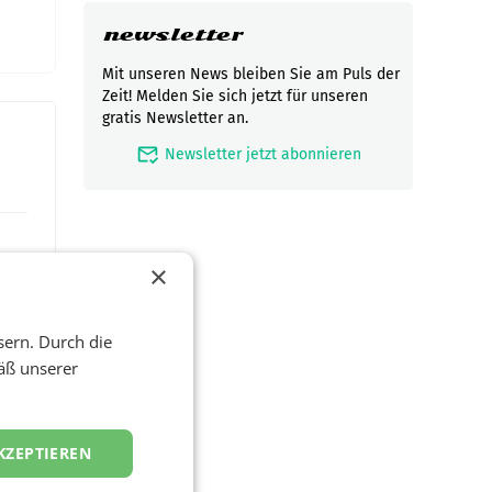
newsletter
Mit unseren News bleiben Sie am Puls der
Zeit! Melden Sie sich jetzt für unseren
gratis Newsletter an.
mark_email_read
Newsletter jetzt abonnieren
×
sern. Durch die
äß unserer
KZEPTIEREN
t und
viel