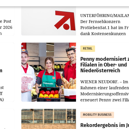
achem
Gewinn
UNTERFÖHRING/MAILA
e Post
Der Fernsehkonzern
hr 2026
ProSiebenSat.1 hat im F
n
dank Kostensenkungen
operativ wieder Gewinn
m Plus
gemacht und die
RETAIL
er
Markterwartung deutlic
übertroffen.
Penny modernisiert 
Filialen in Ober- und
m
Niederösterreich
WIENER NEUDORF. – Im
st
Rahmen einer laufenden
ff
Modernisierungsoffensiv
A)
erneuert Penny zwei Fili
Nieder- und Oberösterre
slauf-
Die beiden Standorte lie
MOBILITY BUSINESS
Haag sowie im rund
ilialen
Rekordergebnis im Ju