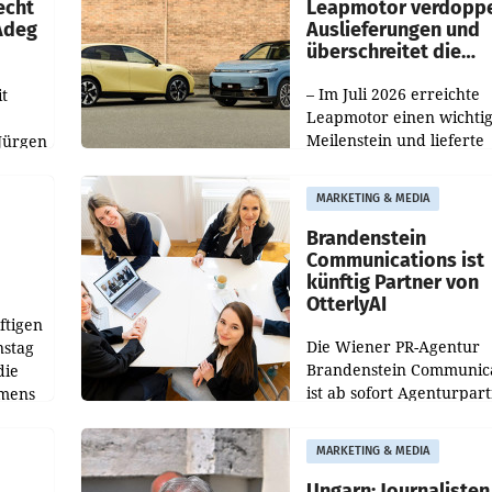
echt
Leapmotor verdoppe
 Adeg
Auslieferungen und
überschreitet die
100.000er-Marke
– Im Juli 2026 erreichte
t
Leapmotor einen wichti
Meilenstein und lieferte
Jürgen
weltweit 101.267 Fahrze
ich
aus, womit sich das Erge
MARKETING & MEDIA
gegenüber Juli 2025 meh
örde
verdoppelte (+102
walt
Brandenstein
Communications ist
künftig Partner von
OtterlyAI
ftigen
Die Wiener PR-Agentur
nstag
Brandenstein Communica
die
ist ab sofort Agenturpar
emens
der KI-Monitoring- und
Optimierungsplattform
MARKETING & MEDIA
OtterlyAI. Damit baut di
Agentur ihr Leistungspor
Ungarn: Journalisten