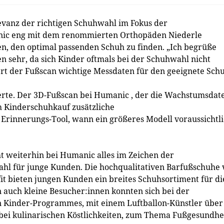
vanz der richtigen Schuhwahl im Fokus der
anic eng mit dem renommierten Orthopäden Niederle
n, den optimal passenden Schuh zu finden. „Ich begrüße
n sehr, da sich Kinder oftmals bei der Schuhwahl nicht
ert der Fußscan wichtige Messdaten für den geeignete Sch
rte. Der 3D-Fußscan bei Humanic , der die Wachstumsdat
im Kinderschuhkauf zusätzliche
s Erinnerungs-Tool, wann ein größeres Modell voraussichtl
eht weiterhin bei Humanic alles im Zeichen der
l für junge Kunden. Die hochqualitativen Barfußschuhe 
t bieten jungen Kunden ein breites Schuhsortiment für di
 auch kleine Besucher:innen konnten sich bei der
n Kinder-Programmes, mit einem Luftballon-Künstler über
 bei kulinarischen Köstlichkeiten, zum Thema Fußgesundhe