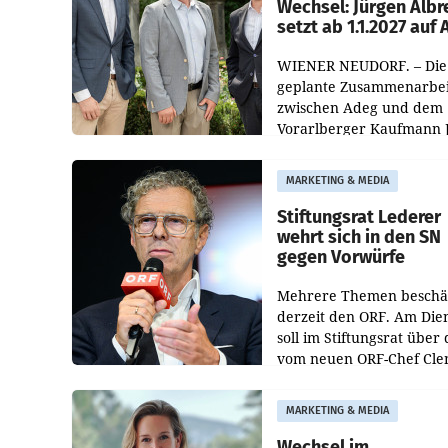
Wechsel: Jürgen Albr
setzt ab 1.1.2027 auf
WIENER NEUDORF. – Die
geplante Zusammenarbei
zwischen Adeg und dem
Vorarlberger Kaufmann 
Albrecht ist kartellrechtl
freigegeben: Die
MARKETING & MEDIA
Bundeswettbewerbsbeh
und der Bundeskartellan
Stiftungsrat Lederer
wehrt sich in den SN
gegen Vorwürfe
Mehrere Themen beschä
derzeit den ORF. Am Die
soll im Stiftungsrat über 
vom neuen ORF-Chef Cl
Pig vorgeschlagenen
Besetzungen für die
MARKETING & MEDIA
Direktionen abgestimmt
werden.
Wechsel im