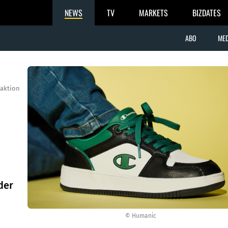
NEWS
TV
MARKETS
BIZDATES
ABO
MED
aktion
der
© Humanic