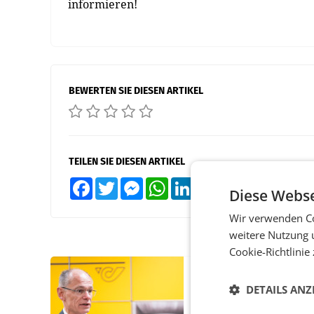
informieren!
BEWERTEN SIE DIESEN ARTIKEL
TEILEN SIE DIESEN ARTIKEL
Facebook
Twitter
Messenger
WhatsApp
LinkedIn
XING
Teilen
Diese Webse
Wir verwenden Co
weitere Nutzung 
Cookie-Richtlinie
PRIMENEWS
DETAILS ANZ
Österreichische Post
Umsatzplus im erste