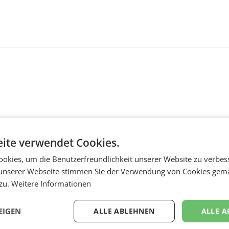
ite verwendet Cookies.
okies, um die Benutzerfreundlichkeit unserer Website zu verbes
unserer Webseite stimmen Sie der Verwendung von Cookies gem
 zu.
Weitere Informationen
MARKETING & MEDIA
EIGEN
ALLE ABLEHNEN
ALLE A
:
ProSiebenSat.1 spar
n
macht überraschend 