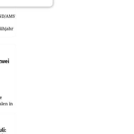
ND/AMSTERDAM.
rühjahr
h
zwei
e
alen in
ich.
gen in
li: