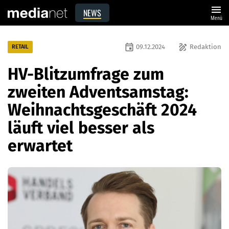
menu
NEWS
Menü
event
draw
09.12.2024
Redaktion
RETAIL
HV-Blitzumfrage zum
zweiten Adventsamstag:
Weihnachtsgeschäft 2024
läuft viel besser als
erwartet