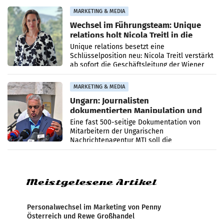
die Agentur ihr Leistungsportfolio
MARKETING & MEDIA
Wechsel im Führungsteam: Unique
relations holt Nicola Treitl in die
Geschäftsleitung
Unique relations besetzt eine
Schlüsselposition neu: Nicola Treitl verstärkt
ab sofort die Geschäftsleitung der Wiener
PR-Agentur an der Seite von Josef Kalina und
Anna Kalina-Mahr.
MARKETING & MEDIA
Ungarn: Journalisten
dokumentierten Manipulation und
Zensur
Eine fast 500-seitige Dokumentation von
Mitarbeitern der Ungarischen
Nachrichtenagentur MTI soll die
systematische Nachrichten-Manipulation und
Zensur bei der Agentur während der Zeit
Meistgelesene Artikel
Personalwechsel im Marketing von Penny
Österreich und Rewe Großhandel