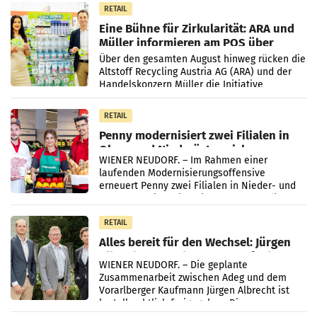
RETAIL
Eine Bühne für Zirkularität: ARA und
Müller informieren am POS über
Kreislauffähigkeit
Über den gesamten August hinweg rücken die
Altstoff Recycling Austria AG (ARA) und der
Handelskonzern Müller die Initiative
„Kreislauf-Helden“ in allen österreichischen
Müller-Filialen
RETAIL
Penny modernisiert zwei Filialen in
Ober- und Niederösterreich
WIENER NEUDORF. – Im Rahmen einer
laufenden Modernisierungsoffensive
erneuert Penny zwei Filialen in Nieder- und
Oberösterreich. Die beiden Standorte liegen
in Haag sowie im rund
RETAIL
Alles bereit für den Wechsel: Jürgen
Albrecht setzt ab 1.1.2027 auf Adeg
WIENER NEUDORF. – Die geplante
Zusammenarbeit zwischen Adeg und dem
Vorarlberger Kaufmann Jürgen Albrecht ist
kartellrechtlich freigegeben: Die
Bundeswettbewerbsbehörde und der