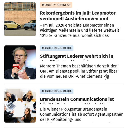
Bundeskartellanwalt
MOBILITY BUSINESS
Rekordergebnis im Juli: Leapmotor
verdoppelt Auslieferungen und
überschreitet die 100.000er-Marke
– Im Juli 2026 erreichte Leapmotor einen
wichtigen Meilenstein und lieferte weltweit
101.267 Fahrzeuge aus, womit sich das
Ergebnis gegenüber Juli 2025 mehr als
verdoppelte (+102
MARKETING & MEDIA
Stiftungsrat Lederer wehrt sich in
den SN gegen Vorwürfe
Mehrere Themen beschäftigen derzeit den
ORF. Am Dienstag soll im Stiftungsrat über
die vom neuen ORF-Chef Clemens Pig
vorgeschlagenen Besetzungen für die
Direktionen abgestimmt werden.
MARKETING & MEDIA
Brandenstein Communications ist
künftig Partner von OtterlyAI
Die Wiener PR-Agentur Brandenstein
Communications ist ab sofort Agenturpartner
der KI-Monitoring- und
Optimierungsplattform OtterlyAI. Damit baut