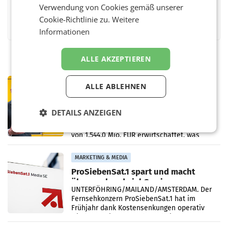
Verwendung von Cookies gemäß unserer
Facebook
Twitter
Messenger
WhatsApp
LinkedIn
XING
Teilen
Cookie-Richtlinie zu.
Weitere
Informationen
ALLE AKZEPTIEREN
PRIMENEWS
ALLE ABLEHNEN
Österreichische Post: Umsatzplus im
ersten Halbjahr trotz schwachem
DETAILS ANZEIGEN
Briefgeschäft
WIEN Die Österreichische Post AG hat im
ersten Halbjahr 2026 einen Konzernumsatz
von 1.544,0 Mio. EUR erwirtschaftet, was
einem Plus von 3,8 Prozent gegenüber dem
Vergleichszeitraum
MARKETING & MEDIA
ProSiebenSat.1 spart und macht
überraschend viel Gewinn
UNTERFÖHRING/MAILAND/AMSTERDAM. Der
Fernsehkonzern ProSiebenSat.1 hat im
Frühjahr dank Kostensenkungen operativ
wieder Gewinn gemacht und die
Markterwartung deutlich übertroffen.